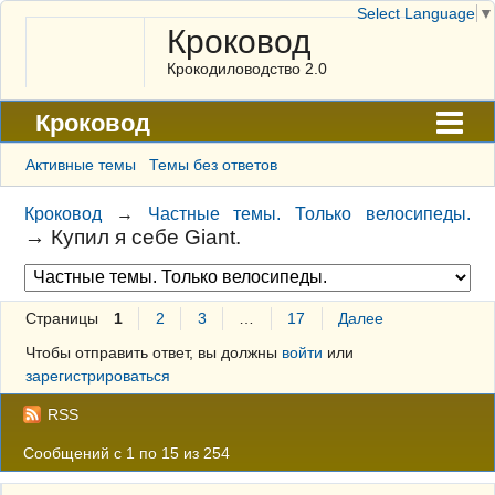
Select Language
▼
Кроковод
Крокодиловодство 2.0
Кроковод
Форум
Активные темы
Темы без ответов
Архив
Кроковод
→
Частные темы. Только велосипеды.
→
Купил я себе Giant.
ГАЛЕРЕЯ
Правила
Страницы
1
2
3
…
17
Далее
Поиск
Чтобы отправить ответ, вы должны
войти
или
Регистрация
зарегистрироваться
Вход
RSS
Сообщений с 1 по 15 из 254