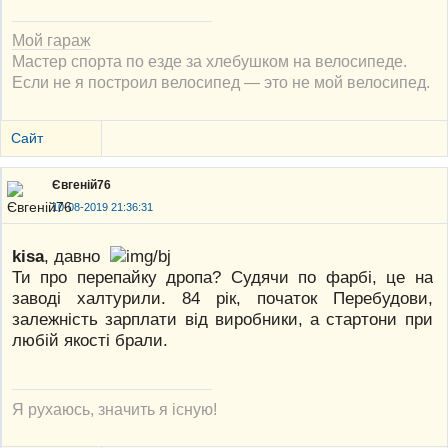
Мой гараж
Мастер спорта по езде за хлебушком на велосипеде.
Если не я построил велосипед — это не мой велосипед.
Сайт
Євгеній76
10-08-2019 21:36:31
kisa
, давно
Ти про перепайку дропа? Судячи по фарбі, це на
заводі халтурили. 84 рік, початок Перебудови,
залежність зарплати від виробники, а стартони при
любій якості брали.
Я рухаюсь, значить я існую!