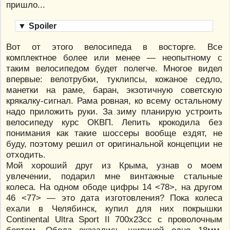
пришло...
▼
Spoiler
Вот от этого велосипеда в восторге. Все
комплектное более или менее — неопытному с
таким велосипедом будет полегче. Многое видел
впервые: велотрубки, туклипсы, кожаное седло,
манетки на раме, баран, экзотичную советскую
крякалку-сигнал. Рама ровная, ко всему остальному
надо приложить руки. За зиму планирую устроить
велосипеду курс ОКВП. Лепить крокодила без
понимания как такие шоссеры вообще ездят, не
буду, поэтому решил от оригинальной концепции не
отходить.
Мой хороший друг из Крыма, узнав о моем
увлечении, подарил мне винтажные стальные
колеса. На одном ободе цифры 14 <78>, на другом
46 <77> — это дата изготовления? Пока колеса
ехали в Челябинск, купил для них покрышки
Continental Ultra Sport II 700x23cc с проволочным