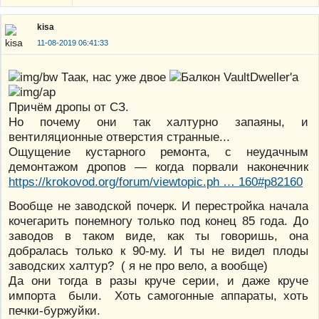
kisa
11-08-2019 06:41:33
Таак, нас уже двое
Причём дропы от СЗ.
Но почему они так халтурно запаяны, и
вентиляционные отверстия странные...
Ощущение кустарного ремонта, с неудачным
демонтажом дропов — когда порвали наконечник
https://krokovod.org/forum/viewtopic.ph … 160#p82160
Вообще не заводской почерк. И перестройка начала
кочегарить понемногу только под конец 85 года. До
заводов в таком виде, как ты говоришь, она
добралась только к 90-му. И ты не видел плоды
заводских халтур? ( я не про вело, а вообще)
Да они тогда в разы круче серии, и даже круче
импорта были. Хоть самогонные аппараты, хоть
печки-буржуйки.