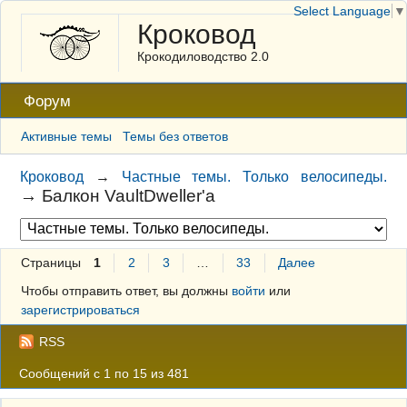
Select Language
▼
Кроковод
Крокодиловодство 2.0
Форум
Активные темы
Темы без ответов
Кроковод
→
Частные темы. Только велосипеды.
→
Балкон VaultDweller'a
Страницы
1
2
3
…
33
Далее
Чтобы отправить ответ, вы должны
войти
или
зарегистрироваться
RSS
Сообщений с 1 по 15 из 481