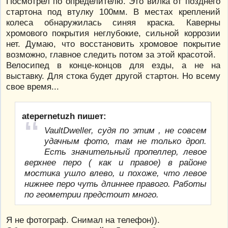
Посмотрел по определителю. Это вилка от позднего
стартона под втулку 100мм. В местах креплений
колеса обнаружилась синяя краска. Каверны
хромового покрытия неглубокие, сильной коррозии
нет. Думаю, что восстановить хромовое покрытие
возможно, главное следить потом за этой красотой.
Велосипед в конце-концов для езды, а не на
выставку. Для стока будет другой стартон. Но всему
свое время...
atepernetuzh пишет:
VaultDweller, судя по этим , не совсем
удачным фото, там не только дроп.
Есть значительный пропеллер, левое
верхнее перо ( как и правое) в районе
мостика ушло влево, и похоже, что левое
нижнее перо чуть длиннее правого. Работы
по геометрии предстоит много.
Я не фотограф. Снимал на телефон)).