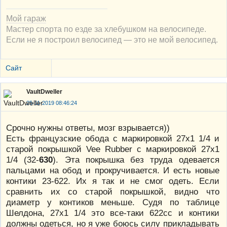
Мой гараж
Мастер спорта по езде за хлебушком на велосипеде.
Если не я построил велосипед — это не мой велосипед.
Сайт
VaultDweller
25-11-2019 08:46:24
Cрочно нужны ответы, мозг взрывается))
Есть французские обода с маркировкой 27x1 1/4 и
старой покрышкой Vee Rubber с маркировкой 27x1
1/4 (32-
630
). Эта покрышка без труда одевается
пальцами на обод и прокручивается. И есть новые
контики 23-622. Их я так и не смог одеть. Если
сравнить их со старой покрышкой, видно что
диаметр у контиков меньше. Судя по таблице
Шелдона, 27x1 1/4 это все-таки 622cc и контики
должны одеться, но я уже боюсь силу прикладывать