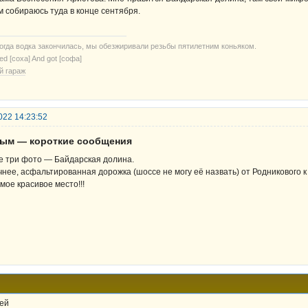
м собираюсь туда в конце сентября.
когда водка закончилась, мы обезжиривали резьбы пятилетним коньяком.
ried [соха] And got [софа]
й гараж
022 14:23:52
рым — короткие сообщения
е три фото — Байдарская долина.
чнее, асфальтированная дорожка (шоссе не могу её назвать) от Родникового 
мое красивое место!!!
ей