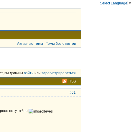
Select Language
▼
Активные темы
Темы без ответов
ет, вы должны
войти
или
зарегистрироваться
RSS
#61
ерное нету отбоя