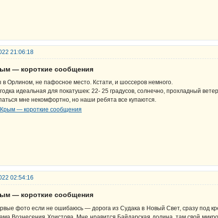
022 21:06:18
рым — короткие сообщения
 в Орлином, не пафосное место. Кстати, и шоссеров немного.
годка идеальная для покатушек: 22- 25 градусов, солнечно, прохладный ветеро
паться мне некомфортно, но наши ребята все купаются.
022 02:54:16
рым — короткие сообщения
рвые фото если не ошибаюсь — дорога из Судака в Новый Свет, сразу под к
ама Вознесения Христова. Мне нравится Байдарская долина, там свой микро