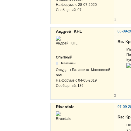
На форуме с
28-07-2020
Сообщений:
97
1
Андрей_KHL
06-09-2
Re: К
Мы
По
Опытный
Ку
Неактивен
Откуда:
г.Балашиха Московской
обл.
На форуме с
04-05-2019
Сообщений:
136
3
Riverdale
07-09-2
Re: К
Пе
Хр