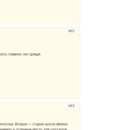
#62
к и, главное, нет дождя.
#63
репостью. Второе — старое шоссе вблизи
климат и отличное место для шоссеров,