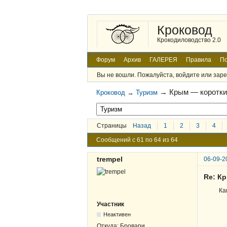
Кроковод
Крокодиловодство 2.0
Форум
Архив
ГАЛЕРЕЯ
Правила
По
Вы не вошли.
Пожалуйста, войдите или заре
→
Крым — коротк
Кроковод
→
Туризм
Страницы
Назад
1
2
3
4
Сообщений с 61 по 64 из 64
trempel
06-09-2
Re: К
Ка
Участник
Неактивен
Откуда:
Бровари