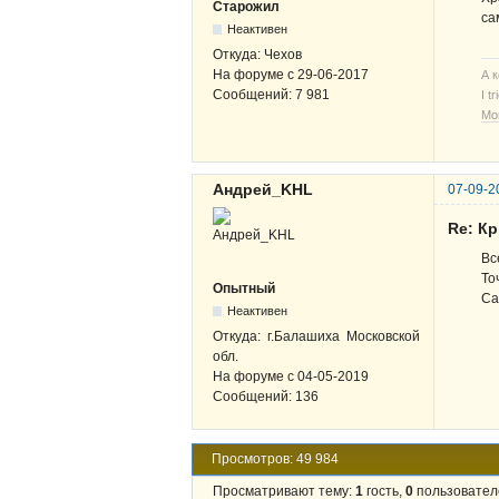
Старожил
са
Неактивен
Откуда:
Чехов
На форуме с
29-06-2017
А 
Сообщений:
7 981
I t
Мо
Андрей_KHL
07-09-2
Re: К
Вс
То
Опытный
Са
Неактивен
Откуда:
г.Балашиха Московской
обл.
На форуме с
04-05-2019
Сообщений:
136
Просмотров: 49 984
Просматривают тему:
1
гость,
0
пользовател