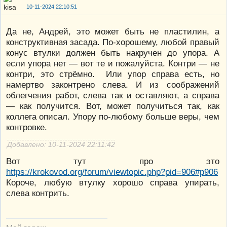
10-11-2024 22:10:51
Да не, Андрей, это может быть не пластилин, а
конструктивная засада. По-хорошему, любой правый
конус втулки должен быть накручен до упора. А
если упора нет — вот те и пожалуйста. Контри — не
контри, это стрёмно. Или упор справа есть, но
намертво законтрено слева. И из соображений
облегчения работ, слева так и оставляют, а справа
— как получится. Вот, может получиться так, как
коллега описал. Упору по-любому больше веры, чем
контровке.
Добавлено: 10-11-2024 22:11:42
Вот тут про это
https://krokovod.org/forum/viewtopic.php?pid=906#p906
Короче, любую втулку хорошо справа упирать,
слева контрить.