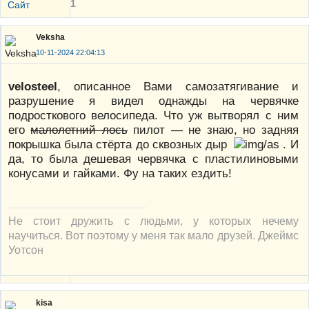
1
Сайт
Veksha
10-11-2024 22:04:13
velosteel
, описанное Вами самозатягивание и
разрушение я видел однажды на червячке
подросткового велосипеда. Что уж вытворял с ним
его
малолетний лось
пилот — не знаю, но задняя
покрышка была стёрта до сквозных дыр
. И
да, то была дешевая червячка с пластилиновыми
конусами и гайками. Фу на таких ездить!
Не стоит дружить с людьми, у которых нечему
научиться. Вот поэтому у меня так мало друзей. Джеймс
Уотсон
kisa