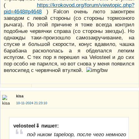
(
https://krokovod.org/forum/viewtopic.php?
pid=4648#p4648
) Falcon очень люто законтрен
заводом с левой стороны (со стороны тормозного
рычага). По этой причине я тоже всегда контрил
подобные червячки справа (со стороны звезды). Но
однажды таки-произошло самозакручивание, на
спуске и большой скорости, конус вдавило, чашка
барабана раскололась а я обделался легким
испугом. С тех пор я перешел на Velosteel и до сих
пор особо не парился, но вот снова у меня появился
велосипед с червячной втулкой.
kisa
10-11-2024 21:23:10
velosteel⇓ пишет:
под ником tapeloop, после чего немного