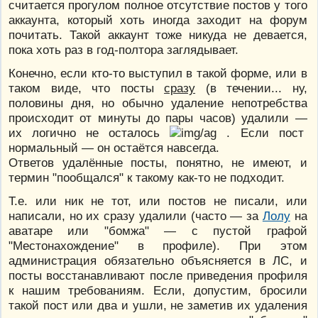
считается прогулом полное отсутствие постов у того
аккаунта, который хоть иногда заходит на форум
почитать. Такой аккаунт тоже никуда не девается,
пока хоть раз в год-полтора заглядывает.
Конечно, если кто-то выступил в такой форме, или в
таком виде, что посты
сразу
(в течении... ну,
половины дня, но обычно удаление непотребства
происходит от минуты до пары часов) удалили —
их логично не осталось
. Если пост
нормальный — он остаётся навсегда.
Ответов удалённые посты, понятно, не имеют, и
термин "пообщался" к такому как-то не подходит.
Т.е. или ник не тот, или постов не писали, или
написали, но их сразу удалили (часто — за
Лолу
на
аватаре или "бомжа" — с пустой графой
"Местонахождение" в профиле). При этом
администрация обязательно объясняется в ЛС, и
посты восстанавливают после приведения профиля
к нашим требованиям. Если, допустим, бросили
такой пост или два и ушли, не заметив их удаления