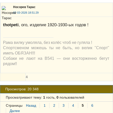
Носорев Тарас
07-03-2026 18:51:29
thotpeti
, ого, изделие 1920-1930-ых годов !
Рама вилку умоляла, без колёс чтоб не гуляла !
Спортсменом можешь ты не быть, но велик "Спорт"
иметь ОБЯЗАН!!!
Собаки не лают на В541 — они восторженно бегут
рядом!!
4
Просмотров: 20 348
Просматривают тему:
1
гость,
0
пользователей
Страницы
Назад
1
2
3
4
5
6
Далее