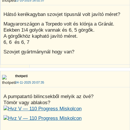
22-10-2025 16:02:07
Hátsó kerékagyban szovjet tipusnál volt javító méret?
Magyarországon a Torpedo volt és klónja a Gránát.
Eekben 1\4 golyók vannak és 6, 5 görgők.
A görgőkhöz kapható javító méret.
6, 6 és 6, 7
Szovjet gyártmánynál hogy van?
thotpeti
04-11-2025 20:07:35
A pumpatartó bilincsekből melyik az övé?
Tömör vagy ablakos?