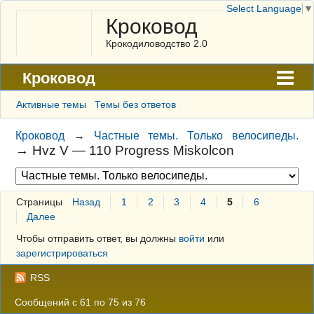
Select Language
▼
Кроковод
Крокодиловодство 2.0
Кроковод
Форум
Активные темы
Темы без ответов
Архив
Кроковод
→
Частные темы. Только велосипеды.
→
Hvz V — 110 Progress Miskolcon
ГАЛЕРЕЯ
Правила
Страницы
Назад
1
2
3
4
5
6
Поиск
Далее
Регистрация
Чтобы отправить ответ, вы должны
войти
или
зарегистрироваться
Вход
RSS
Сообщений с 61 по 75 из 76