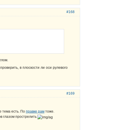
#168
глом.
проверить, в плоскости ли оси рулевого
#169
 тема есть. По
правке рам
тоже.
ов глазом прострелить