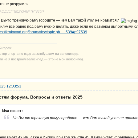
ка не разрулили.
бавлено: 06-11-2025 11:29:07
 Вы-то трековую раму городите — чем Вам такой угол не нравится?
вилку всё равно под раму нужно делать, даже если её размеры импортными с
tps://krokovod.org/forum/viewtopic.ph … 539#p97539
й гараж
стер спорта по езде за хлебушком на велосипеде.
ли не я построил велосипед — это не мой велосипед.
025 12:03:53
остям форума. Вопросы и ответы 2025
kisa пишет:
Но Вы-то трековую раму городите — чем Вам такой угол не нрави
ечо будет 42 мм, даже у Ингрии при том же угле 45. Каким будет управление,