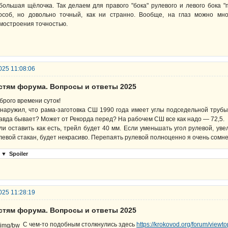
большая щёлочка. Так делаем для правого "бока" рулевого и левого бока 
особ, но довольно точный, как ни странно. Вообще, на глаз можно мно
мостроения точностью.
025 11:08:06
остям форума. Вопросы и ответы 2025
брого времени суток!
наружил, что рама-заготовка СШ 1990 года имеет углы подседельной трубы 
авда бывает? Может от Рекорда перед? На рабочем СШ все как надо — 72,5.
ли оставить как есть, трейл будет 40 мм. Если уменьшать угол рулевой, уве
левой стакан, будет некрасиво. Перепаять рулевой полноценно я очень сомнев
▼
Spoiler
025 11:28:19
остям форума. Вопросы и ответы 2025
С чем-то подобным столкнулись здесь
https://krokovod.org/forum/view