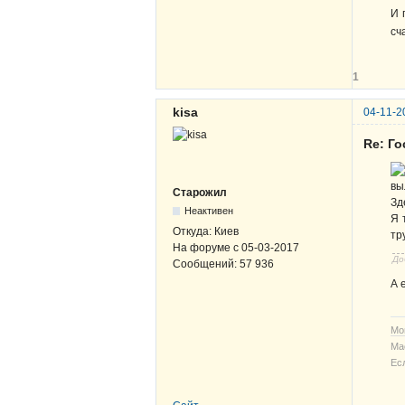
И 
сч
1
kisa
04-11-2
Re: Г
вы
Старожил
Зд
Неактивен
Я 
Откуда:
Киев
тр
На форуме с
05-03-2017
До
Сообщений:
57 936
А 
Мо
Ма
Ес