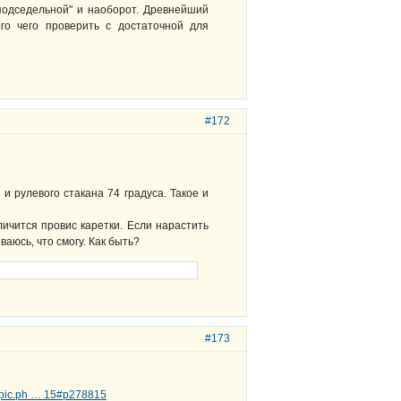
"подседельной" и наоборот. Древнейший
го чего проверить с достаточной для
#172
и рулевого стакана 74 градуса. Такое и
личится провис каретки. Если нарастить
аюсь, что смогу. Как быть?
#173
topic.ph … 15#p278815