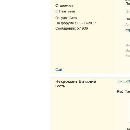
По
Старожил
Неактивен
До
Откуда:
Киев
Но
На форуме с
05-03-2017
А 
Сообщений:
57 936
ht
Мо
Ма
Ес
Сайт
Некромант Виталий
06-11-2
Гость
Re: Г
Пл