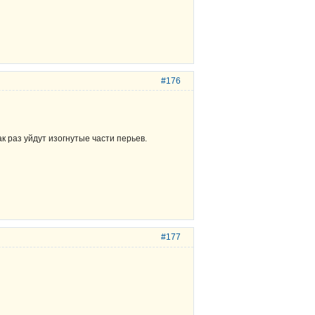
#176
к раз уйдут изогнутые части перьев.
#177