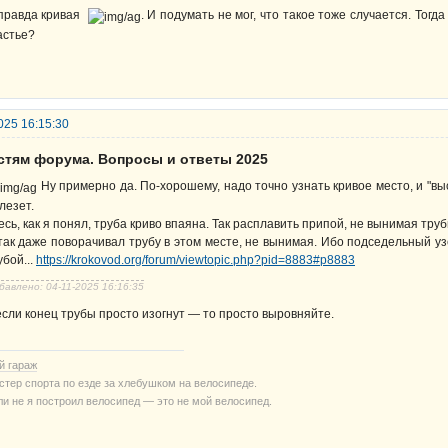
правда кривая
. И подумать не мог, что такое тоже случается. Тогд
астье?
025 16:15:30
остям форума. Вопросы и ответы 2025
Ну примерно да. По-хорошему, надо точно узнать кривое место, и "выс
лезет.
есь, как я понял, труба криво впаяна. Так расплавить припой, не вынимая труб
так даже поворачивал трубу в этом месте, не вынимая. Ибо подседельный у
убой...
https://krokovod.org/forum/viewtopic.php?pid=8883#p8883
бавлено: 04-11-2025 16:16:35
если конец трубы просто изогнут — то просто выровняйте.
й гараж
стер спорта по езде за хлебушком на велосипеде.
ли не я построил велосипед — это не мой велосипед.