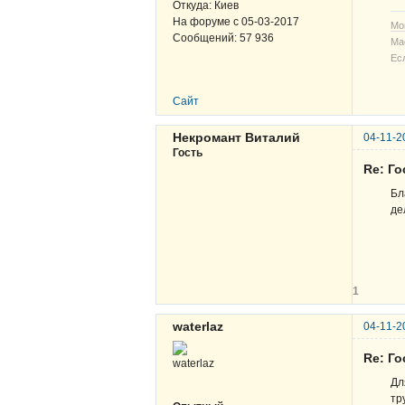
Откуда:
Киев
На форуме с
05-03-2017
Мо
Сообщений:
57 936
Ма
Ес
Сайт
Некромант Виталий
04-11-2
Гость
Re: Г
Бл
де
1
waterlaz
04-11-2
Re: Г
Дл
тр