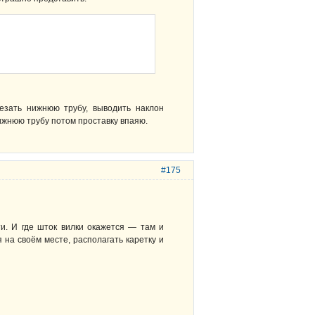
езать нижнюю трубу, выводить наклон
нижнюю трубу потом проставку впаяю.
#175
ти. И где шток вилки окажется — там и
 на своём месте, располагать каретку и