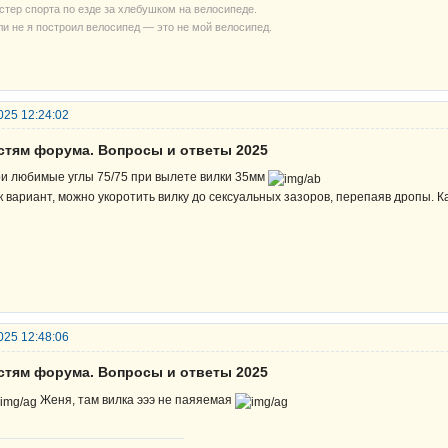
стер спорта по езде за хлебушком на велосипеде.
ли не я построил велосипед — это не мой велосипед.
025 12:24:02
остям форума. Вопросы и ответы 2025
и любимые углы 75/75 при вылете вилки 35мм
к вариант, можно укоротить вилку до сексуальных зазоров, перепаяв дропы. Ка
025 12:48:06
остям форума. Вопросы и ответы 2025
Женя, там вилка эээ не паяяемая