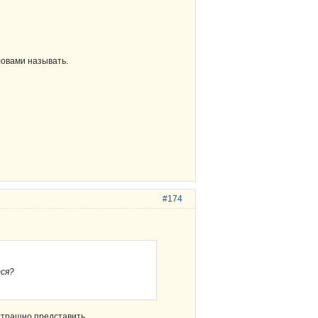
ловами называть.
#174
тся?
 страшно представить.