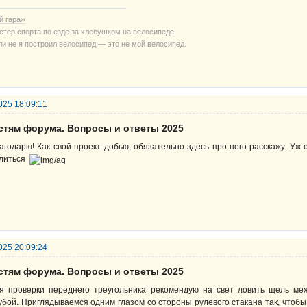
й гараж
стер спорта по езде за хлебушком на велосипеде.
ли не я построил велосипед — это не мой велосипед.
025 18:09:11
остям форума. Вопросы и ответы 2025
агодарю! Как свой проект добью, обязательно здесь про него расскажу. Уж
литься
025 20:09:24
остям форума. Вопросы и ответы 2025
я проверки переднего треугольника рекомендую на свет ловить щель ме
убой. Приглядываемся одним глазом со стороны рулевого стакана так, чтоб