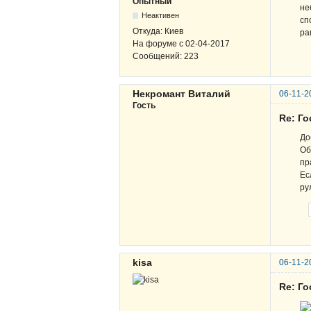
Опытный
не
Неактивен
сп
Откуда:
Киев
ра
На форуме с
02-04-2017
Сообщений:
223
Некромант Виталий
06-11-2
Гость
Re: Г
До
Об
пр
Ес
ру
kisa
06-11-2
Re: Г