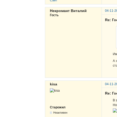
Сайт
Некромант Виталий
04-11-2
Гость
Re: Г
Им
А 
ст
kisa
04-11-2
Re: Г
В 
Но
Старожил
Неактивен