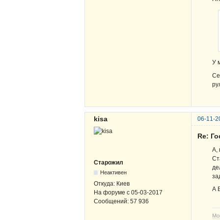
У 
Се
ру
kisa
06-11-2
Re: Г
А,
Ст
Старожил
де
Неактивен
за
Откуда:
Киев
А 
На форуме с
05-03-2017
Сообщений:
57 936
Мо