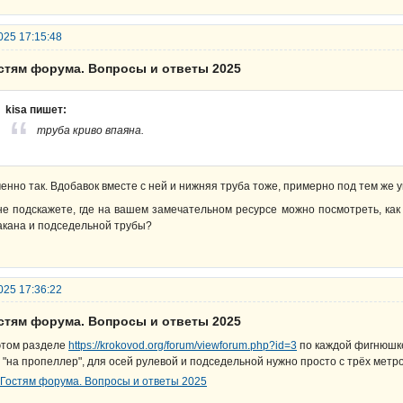
025 17:15:48
остям форума. Вопросы и ответы 2025
kisa пишет:
труба криво впаяна.
енно так. Вдобавок вместе с ней и нижняя труба тоже, примерно под тем же у
не подскажете, где на вашем замечательном ресурсе можно посмотреть, как 
акана и подседельной трубы?
025 17:36:22
остям форума. Вопросы и ответы 2025
этом разделе
https://krokovod.org/forum/viewforum.php?id=3
по каждой фигнюшке
 "на пропеллер", для осей рулевой и подседельной нужно просто с трёх метр