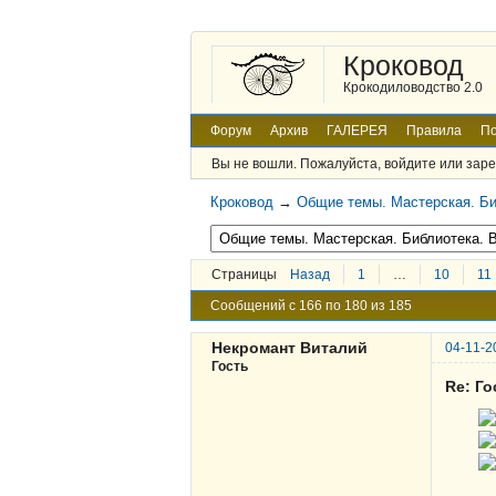
Кроковод
Крокодиловодство 2.0
Форум
Архив
ГАЛЕРЕЯ
Правила
По
Вы не вошли.
Пожалуйста, войдите или заре
Кроковод
→
Общие темы. Мастерская. Би
Страницы
Назад
1
…
10
11
Сообщений с 166 по 180 из 185
Некромант Виталий
04-11-2
Гость
Re: Г