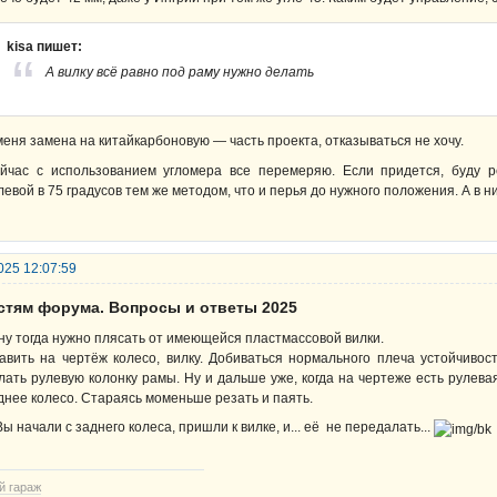
kisa пишет:
А вилку всё равно под раму нужно делать
меня замена на китайкарбоновую — часть проекта, отказываться не хочу.
йчас с использованием угломера все перемеряю. Если придется, буду р
левой в 75 градусов тем же методом, что и перья до нужного положения. А в 
025 12:07:59
остям форума. Вопросы и ответы 2025
 ну тогда нужно плясать от имеющейся пластмассовой вилки.
авить на чертёж колесо, вилку. Добиваться нормального плеча устойчивос
лать рулевую колонку рамы. Ну и дальше уже, когда на чертеже есть рулевая
днее колесо. Стараясь моменьше резать и паять.
Вы начали с заднего колеса, пришли к вилке, и... её не передалать...
й гараж