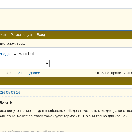
иск
Регистрация
Вход
гистрируйтесь.
→
Safichuk
ипеды.
20
21
Далее
Чтобы отправить отв
026 05:03:16
fichuk
лезное уточнение — для карбоновых ободов тоже есть колодки, даже отно
ричневые, может по стали тоже будут тормозить. Но они только для клещей
сплатный велосипед — лучший велосипед