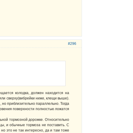
#296
ещается колодка, должен находится на
или сверху(вибрейки ниже, клещи выше).
и, но приблизительно параллельно. Тогда
сновения поверхности полностью ложатся
льной тормозной дорожке. Относительно
цы, и обычные тормоза не поставить. С
о это не так интересно, да и там тоже