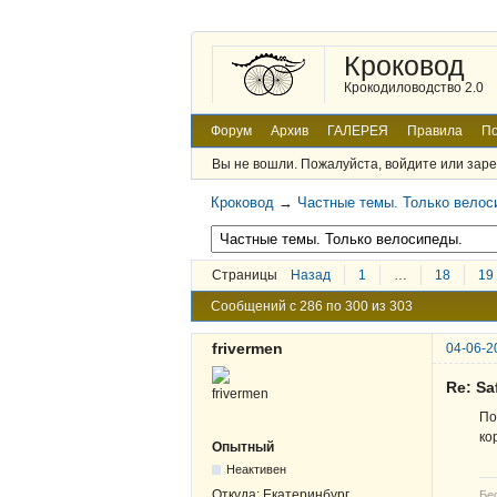
Кроковод
Крокодиловодство 2.0
Форум
Архив
ГАЛЕРЕЯ
Правила
По
Вы не вошли.
Пожалуйста, войдите или заре
Кроковод
→
Частные темы. Только велос
Страницы
Назад
1
…
18
19
Сообщений с 286 по 300 из 303
frivermen
04-06-2
Re: Sa
По
ко
Опытный
Неактивен
Откуда:
Екатеринбург
Бе