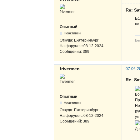
Re: Sa
Ес
на
Опытный
Неактивен
Откуда:
Екатеринбург
Бе
На форуме с
08-12-2024
Сообщений:
389
frivermen
07-06-2
Re: Sa
Во
Опытный
Пр
Неактивен
Но
Откуда:
Екатеринбург
ру
На форуме с
08-12-2024
ук
Сообщений:
389
До