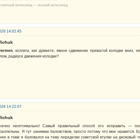
сплатный велосипед — лучший велосипед
026 14:02:45
fichuk
ivermen
, коллега, как думаете, явное сдвижение прижатой колодки вниз, 
лом, радиусе движения колодки?
026 14:22:07
fichuk
нечно неоптимально! Самый правильный способ это исправить — пос
раллельны. Я тут занимаю баловством, просто потому что мне нравится. Ес
нее в теме я баловался на тему переделки советской втулки на дисковый т