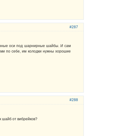
#287
инные оси под шарнирные шайбы. И сам
ами по себе, им колодки нужны хорошие
#288
ых шайб от вибрейков?