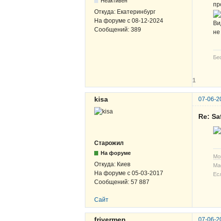
Неактивен
пр
Откуда:
Екатеринбург
На форуме с
08-12-2024
Ви
Сообщений:
389
не
Бе
1
kisa
07-06-2
Re: Sa
Старожил
На форуме
Мо
Откуда:
Киев
Ма
На форуме с
05-03-2017
Ес
Сообщений:
57 887
Сайт
frivermen
07-06-2