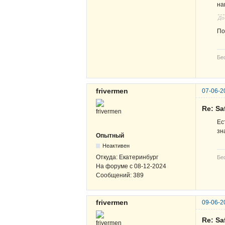
на
До
По
Бе
frivermen
07-06-2
Re: Sa
Ес
зн
Опытный
Неактивен
Откуда:
Екатеринбург
Бе
На форуме с
08-12-2024
Сообщений:
389
frivermen
09-06-2
Re: Sa