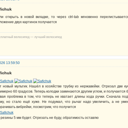
fichuk
ли открыть в новой вкладке, то через ctrl-tab мгновенно перелистывае
ложение двух картинок получается
сплатный велосипед — лучший велосипед
026 13:59:50
fichuk
т новый мультик. Нашёл в хозяйстве трубку из нержавейки. Отрезал две ку
имерно 60 градусов. Теперь колодки заминаются другим углом, и получается 
вая проблема в том, что теперь не хватает длины хода ручки. Сначала по
чку, но стало ещё хуже. Не подумал, что рычаг надо увеличить, а не ум
орачивать вибрейки, посмотрим, что получится
 резины 5 мм будет. Отрезать не буду, обратимость оставлю