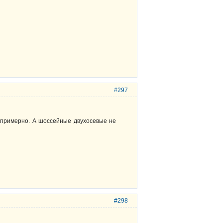
#297
е примерно. А шоссейные двухосевые не
#298