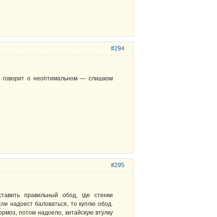
#294
не говорит о неоптимальном — слишком
#295
тавить правильный обод, где стенки
ли надоест баловаться, то куплю обод.
ормоз, потом надоело, китайскую втулку