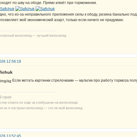
оходят по шву на ободе. Прямо клюёт при торможении.
дно, что из-за неправильного приложения силы к ободу, резина банально по
 позволяет мой экономический азарт, только если ничего не придумаю.
сплатный велосипед — лучший велосипед
026 12:56:18
fichuk
Если мотать картинки стрелочками — мультик про работу тормоза по
й гараж
стер спорта по езде за хлебушком на велосипеде.
ли не я построил велосипед — это не мой велосипед.
026 13:52:45