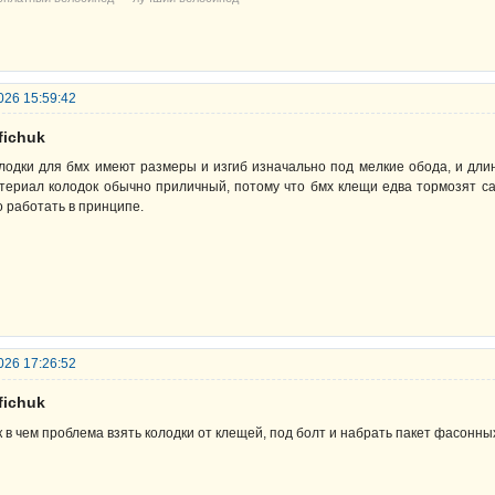
026 15:59:42
fichuk
лодки для бмх имеют размеры и изгиб изначально под мелкие обода, и дл
териал колодок обычно приличный, потому что бмх клещи едва тормозят с
о работать в принципе.
026 17:26:52
fichuk
к в чем проблема взять колодки от клещей, под болт и набрать пакет фасонн