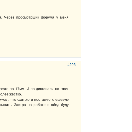
тся. Через просмотрщик форума у меня
#293
сочка по 17мм. И по диагонали на глаз.
более жестко.
думал, что схитрю и поставлю клещевую
еньшить. Завтра на работе в обед буду