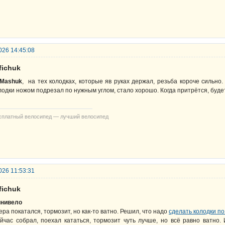
026 14:45:08
fichuk
Mashuk
, на тех колодках, которые яв руках держал, резьба короче сильно
лодки ножом подрезал по нужным углом, стало хорошо. Когда притрётся, буд
сплатный велосипед — лучший велосипед
026 11:53:31
fichuk
нивело
ера покатался, тормозит, но как-то ватно. Решил, что надо
сделать колодки по
йчас собрал, поехал кататься, тормозит чуть лучше, но всё равно ватно. 