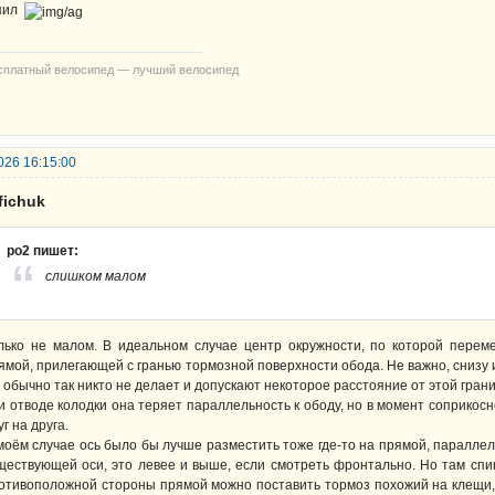
пил
сплатный велосипед — лучший велосипед
026 16:15:00
fichuk
po2 пишет:
слишком малом
лько не малом. В идеальном случае центр окружности, по которой перем
ямой, прилегающей с гранью тормозной поверхности обода. Не важно, снизу 
 обычно так никто не делает и допускают некоторое расстояние от этой гран
и отводе колодки она теряет параллельность к ободу, но в момент соприко
уг на друга.
моём случае ось было бы лучше разместить тоже где-то на прямой, паралле
ществующей оси, это левее и выше, если смотреть фронтально. Но там спи
отивоположной стороны прямой можно поставить тормоз похожий на клещи, н