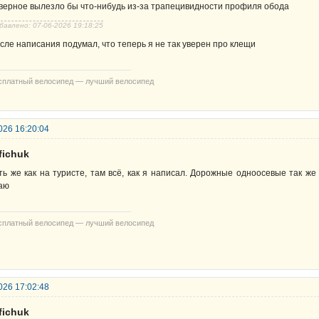
верное вылезло бы что-нибудь из-за трапецивидности профиля обода
бавлено: 07-06-2026 19:18:25
сле написания подумал, что теперь я не так уверен про клещи
сплатный велосипед — лучший велосипед
026 16:20:04
fichuk
ть же как на туристе, там всё, как я написал. Дорожные одноосевые так ж
аю
сплатный велосипед — лучший велосипед
026 17:02:48
fichuk