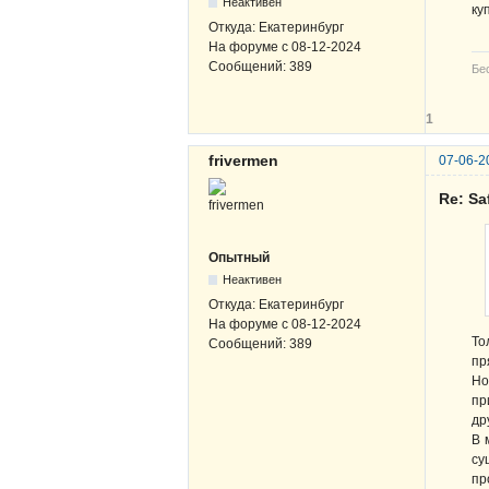
Неактивен
ку
Откуда:
Екатеринбург
На форуме с
08-12-2024
Сообщений:
389
Бе
1
frivermen
07-06-2
Re: Sa
Опытный
Неактивен
Откуда:
Екатеринбург
На форуме с
08-12-2024
То
Сообщений:
389
пр
Но
пр
др
В 
су
пр