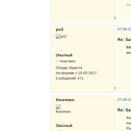
Бе
2
po2
07-06-2
Re: Sa
fr
ма
Опытный
Неактивен
Откуда:
Иркутск
На форуме с
10-05-2017
Сообщений:
471
1
frivermen
07-06-2
Re: Sa
Ко
па
Опытный
Ра