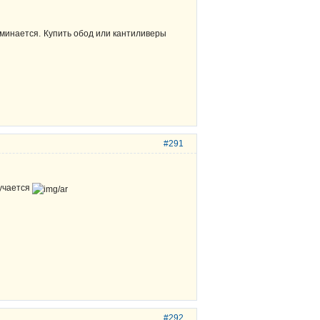
дминается. Купить обод или кантиливеры
#291
лучается
#292