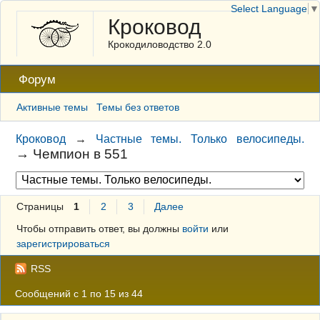
Select Language
▼
Кроковод
Крокодиловодство 2.0
Форум
Активные темы
Темы без ответов
Кроковод
→
Частные темы. Только велосипеды.
→
Чемпион в 551
Страницы
1
2
3
Далее
Чтобы отправить ответ, вы должны
войти
или
зарегистрироваться
RSS
Сообщений с 1 по 15 из 44