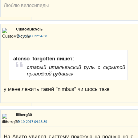
Люблю велосипеды
CustoмBicyclь
18-10-2017 22:54:38
alonso_forgotten пишет:
старый итальянский руль с скрытой
проводкой рубашек
у мене лежить такий "nimbus" чи щось таке
illiberg30
19-10-2017 04:16:39
На Авито увидел систему похожую на родную но с