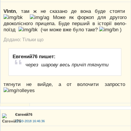
Vlntn
, там ж не сказано де вона буде стояти
Може як форкоп для другого
двоколісного прицепа. Буде перший в історії вело-
поїзд
(чи може вже було таке?
)
Додано: Тільки що
Евгений76 пишет:
через шарову весь причіп тягнути
тягнути не вийде, а от волочити запросто
Євгеній76
22-03-2018 16:46:36