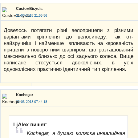
CustoмBicyclь
21-03-2018 21:55:56
Довелось потягати різні велоприцепи з різними
варіантами кріплення до велосипеду, так от-
найзручніші і найменше впливають на керованість
прицепи з поворотним шарніром, що розташований
максимально близько до осі заднього колеса. Вище
написане стосується двоколісних, в усіх
одноколісних практично ідентичний тип кріплення.
Kochegar
22-03-2018 07:44:18
LjAlex пишет:
Kochegar, я думаю коляска инвалидная