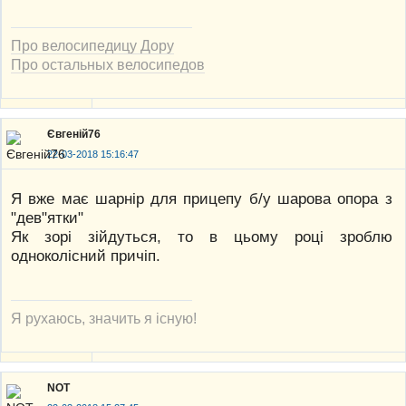
Про велосипедицу Дору
Про остальных велосипедов
Євгеній76
22-03-2018 15:16:47
Я вже має шарнір для прицепу б/у шарова опора з
"дев"ятки"
Як зорі зійдуться, то в цьому році зроблю
одноколісний причіп.
Я рухаюсь, значить я існую!
NOT