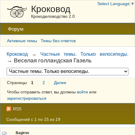
Select Language
▼
Кроковод
Крокодиловодство 2.0
Форум
Активные темы
Темы без ответов
Кроковод
→
Частные темы. Только велосипеды.
→
Веселая голландская Газель
Страницы
1
2
Далее
Чтобы отправить ответ, вы должны
войти
или
зарегистрироваться
RSS
Сообщений с 1 по 15 из 19
Bagirov