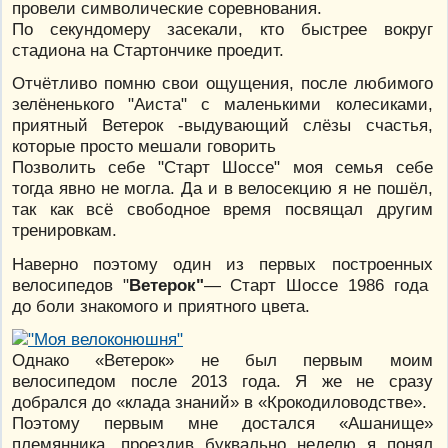
провели символические соревнования.
По секундомеру засекали, кто быстрее вокруг
стадиона на Стартончике проедит.
Отчётливо помню свои ощущения, после любимого
зелёненького "Аиста" с маленькими колесиками,
приятный Ветерок -выдувающий слёзы счастья,
которые просто мешали говорить
Позволить себе "Старт Шоссе" моя семья себе
тогда явно не могла. Да и в велосекцию я не пошёл,
так как всё свободное время посвящал другим
тренировкам.
Наверно поэтому один из первых построенных
велосипедов "
Ветерок"
— Старт Шоссе 1986 года
до боли знакомого и приятного цвета.
Однако «Ветерок» не был первым моим
велосипедом после 2013 года. Я же не сразу
добрался до «клада знаний» в «Крокодиловодстве».
Поэтому первым мне достался «Ашанище»
племянника, проездив буквально неделю я понял