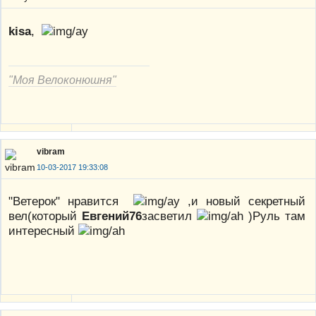
kisa
,
"Моя Велоконюшня"
vibram
10-03-2017 19:33:08
"Ветерок" нравится
,и новый секретный
вел(который
Евгений76
засветил
)Руль там
интересный