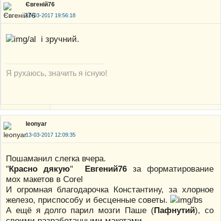
Євгеній76
10-03-2017 19:56:18
і зручний.
Я рухаюсь, значить я існую!
leonyar
13-03-2017 12:09:35
Пошаманил слегка вчера.
"
Красно дякую
"
Евгений76
за форматирование
мох макетов в Corel
И огромная благодарочка Константину, за хлорное
железо, приспособу и бесценные советы.
А ещё я долго парил мозги Паше (
Пафнутий
), со
своими разработанными макетами.