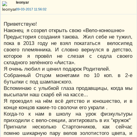
leonyar
09-03-2017 11:56:02
Приветствую!
Наконец я созрел открыть свою «Вело-конюшню»
Предыстория создания такова. Жил себе не тужил,
пока в 2013 году не взял покататься велосипед
своего племянника. И словно вернулся в детство,
которое я провёл не слезая с седла своего
складного зелённого «Аиста».
Я очень любил и ценил подарок Родителей.
Собранный Отцом монетами по 10 коп. в 2-е
бутылки с под шампанского.
Вспоминаю с улыбкой глаза продавщицы, когда мы
высыпали наш скарб ей на кассе...
Я проездил на нём всё детство и юношество, и в
конце концов какие-то сволочи его украли .
Когда-то к нам в школу на урок физкультуры
приходили с вело-секции, агитировать в их "кружок"
Пригнали несколько Стартончиков, как сейчас
помню шикарную пару велов золотистого цвета, и