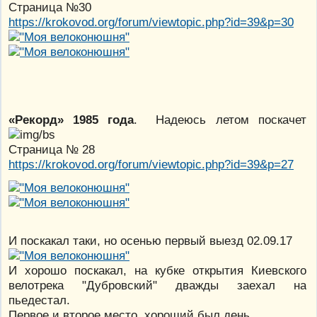
Страница №30
https://krokovod.org/forum/viewtopic.php?id=39&p=30
«Рекорд» 1985 года
. Надеюсь летом поскачет
Страница № 28
https://krokovod.org/forum/viewtopic.php?id=39&p=27
И поскакал таки, но осенью первый выезд 02.09.17
И хорошо поскакал, на кубке открытия Киевского
велотрека "Дубровский" дважды заехал на
пьедестал.
Первое и второе место, хороший был день.