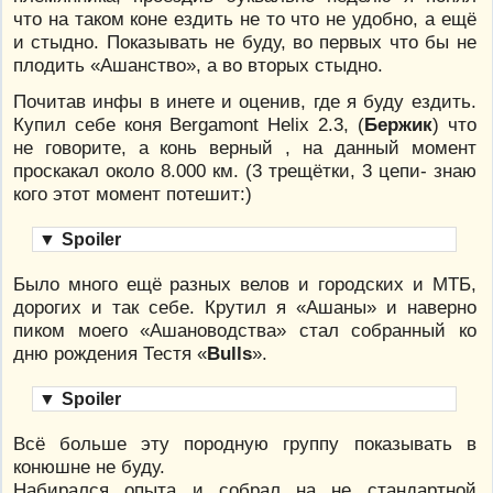
что на таком коне ездить не то что не удобно, а ещё
и стыдно. Показывать не буду, во первых что бы не
плодить «Ашанство», а во вторых стыдно.
Почитав инфы в инете и оценив, где я буду ездить.
Купил себе коня Bergamont Helix 2.3, (
Бержик
) что
не говорите, а конь верный , на данный момент
проскакал около 8.000 км. (3 трещётки, 3 цепи- знаю
кого этот момент потешит:)
▼
Spoiler
Было много ещё разных велов и городских и МТБ,
дорогих и так себе. Крутил я «Ашаны» и наверно
пиком моего «Ашановодства» стал собранный ко
дню рождения Тестя «
Bulls
».
▼
Spoiler
Всё больше эту породную группу показывать в
конюшне не буду.
Набирался опыта и собрал на не стандартной