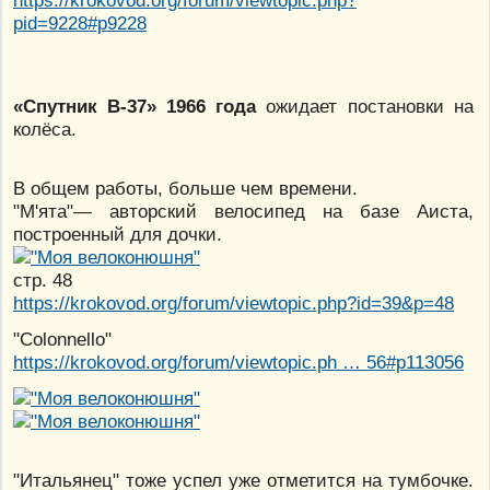
https://krokovod.org/forum/viewtopic.php?
pid=9228#p9228
«Спутник В-37» 1966 года
ожидает постановки на
колёса.
В общем работы, больше чем времени.
"М'ята"— авторский велосипед на базе Аиста,
построенный для дочки.
стр. 48
https://krokovod.org/forum/viewtopic.php?id=39&p=48
"Colonnello"
https://krokovod.org/forum/viewtopic.ph … 56#p113056
"Итальянец" тоже успел уже отметится на тумбочке.