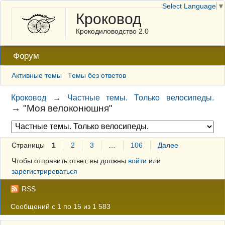
Select Language
▼
Кроковод
Крокодиловодство 2.0
Форум
Активные темы
Темы без ответов
Кроковод
→
Частные темы. Только велосипеды.
→
"Моя велоконюшня"
Страницы
1
2
3
…
106
Далее
Чтобы отправить ответ, вы должны
войти
или
зарегистрироваться
RSS
Сообщений с 1 по 15 из 1 583