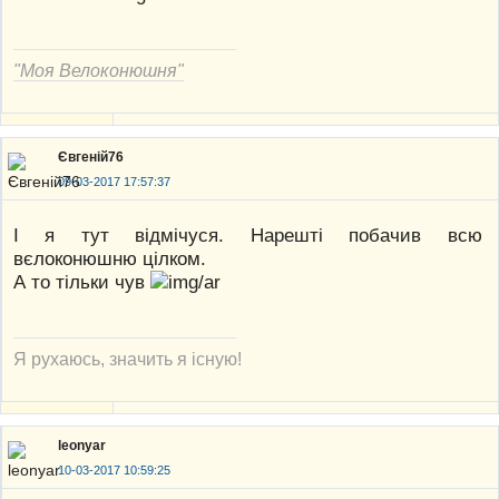
"Моя Велоконюшня"
Євгеній76
09-03-2017 17:57:37
І я тут відмічуся. Нарешті побачив всю
вєлоконюшню цілком.
А то тільки чув
Я рухаюсь, значить я існую!
leonyar
10-03-2017 10:59:25