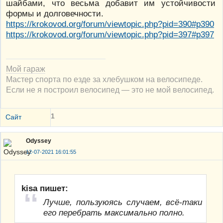
шайбами, что весьма добавит им устойчивости
формы и долговечности.
https://krokovod.org/forum/viewtopic.php?pid=390#p390
https://krokovod.org/forum/viewtopic.php?pid=397#p397
Мой гараж
Мастер спорта по езде за хлебушком на велосипеде.
Если не я построил велосипед — это не мой велосипед.
1
Сайт
Odyssey
12-07-2021 16:01:55
kisa пишет:
Лучше, пользуюясь случаем, всё-таки
его перебрать максимально полно.