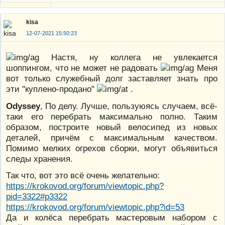
kisa
12-07-2021 15:50:23
Настя, ну коллега не увлекается
шоппингом, что не может не радовать
Меня
вот только служебный долг заставляет знать про
эти "куплено-продано"
.
Odyssey
, По делу. Лучше, пользуюясь случаем, всё-
таки его перебрать максимально полно. Таким
образом, построите новый велосипед из новых
деталей, причём с максимальным качеством.
Помимо мелких огрехов сборки, могут объявиться
следы хранения.
Так что, вот это всё очень желательно:
https://krokovod.org/forum/viewtopic.php?
pid=3322#p3322
https://krokovod.org/forum/viewtopic.php?id=53
Да и колёса перебрать мастеровым набором с