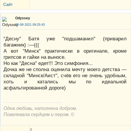
Сайт
Odyssey
02-08-2021 09:25:43
"Десну" Батя уже "подшаманил" (приварил
багажник) :—(((
А вот "Минск" практически в оригинале, кроме
грипсов и гайки на выносе.
Но как "Десна" едет!!! Это симфония...
Дочка же не сполна оценила мечту моего детства —
складной "Минск/Аист", счёв его не очень удобным,
хоть и катались мы по идеальной
асфальтированной дороге)
Одна любовь, наполнена добром,
Повелевала сердцем и пером. ©
2