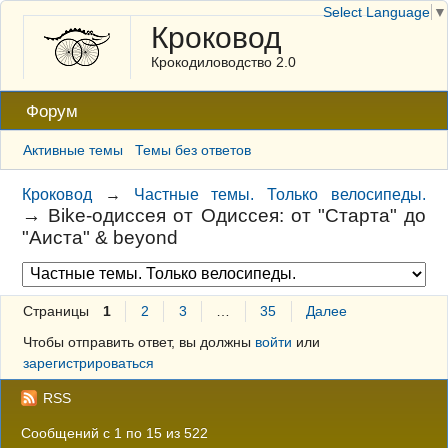
Select Language
▼
Кроковод
Крокодиловодство 2.0
Форум
Активные темы
Темы без ответов
Кроковод
→
Частные темы. Только велосипеды.
→
Bike-oдиссея от Одиссея: от "Старта" до
"Аиста" & beyond
Страницы
1
2
3
…
35
Далее
Чтобы отправить ответ, вы должны
войти
или
зарегистрироваться
RSS
Сообщений с 1 по 15 из 522