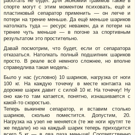
работать не будет. Для экономии граммов также в
спорте могут с этим моментом психовать, ещё и
пластиковый сепаратор применить — он легче и
потери на трение меньше. Да ещё меньше шариков
натолкать туда — ресурс неважен, да и потери на
трение чуть меньше — в погоне за спортивным
результатом это простительно.
Давай посмотрим, что будет, если от сепаратора
отказаться. Натолкать полный подшипник шариков
просто. В реале всё немного сложнее, но вполне
справедлива такая модель:
Было у нас (условно) 10 шариков, нагрузка от ноги
100 кг. На каждую точечку в месте контакта на
дорожке шарик давит с силой 10 кг. На точечку! Ну
оно как-то там катается, понятно, изнашивается с
какой-то скоростью.
Теперь выкинем сепаратор, и вставим столько
шариков, сколько поместится. Допустим, 20.
Нагрузка на узел не меняется (те же ноги крутят те
же педали) но на каждый шарик теперь приходится
всего 5 кг — в два раза меньше! Соответственно