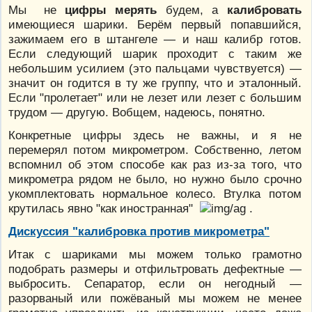
Мы не
цифры мерять
будем, а
калибровать
имеющиеся шарики. Берём первый попавшийся,
зажимаем его в штангеле — и наш калибр готов.
Если следующий шарик проходит с таким же
небольшим усилием (это пальцами чувствуется) —
значит он годится в ту же группу, что и эталонный.
Если "пролетает" или не лезет или лезет с большим
трудом — другую. Вобщем, надеюсь, понятно.
Конкретные цифры здесь не важны, и я не
перемерял потом микрометром. Собственно, летом
вспомнил об этом способе как раз из-за того, что
микрометра рядом не было, но нужно было срочно
укомплектовать нормальное колесо. Втулка потом
крутилась явно "как иностранная"
.
Дискуссия "калибровка против микрометра"
Итак с шариками мы можем только грамотно
подобрать размеры и отфильтровать дефектные —
выбросить. Сепаратор, если он негодный —
разорваный или пожёваный мы можем не менее