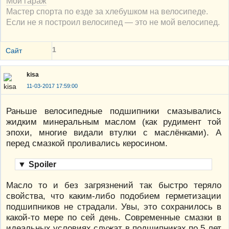
Мой гараж
Мастер спорта по езде за хлебушком на велосипеде.
Если не я построил велосипед — это не мой велосипед.
1
Сайт
kisa
11-03-2017 17:59:00
Раньше велосипедные подшипники смазывались
жидким минеральным маслом (как рудимент той
эпохи, многие видали втулки с маслёнками). А
перед смазкой проливались керосином.
▼
Spoiler
Масло то и без загрязнений так быстро теряло
свойства, что каким-либо подобием герметизации
подшипников не страдали. Увы, это сохранилось в
какой-то мере по сей день. Современные смазки в
идеальных условиях служат в подшипниках по 5 лет