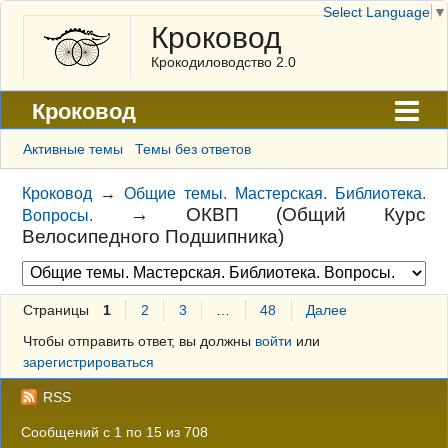
Select Language
▼
Кроковод
Крокодиловодство 2.0
Кроковод
Форум
Активные темы
Темы без ответов
Архив
Кроковод
→
Общие темы. Мастерская. Библиотека.
→
ОКВП (Общий Курс
Вопросы.
ГАЛЕРЕЯ
Велосипедного Подшипника)
Правила
Поиск
Страницы
1
2
3
…
48
Далее
Регистрация
Чтобы отправить ответ, вы должны
войти
или
зарегистрироваться
Вход
RSS
Сообщений с 1 по 15 из 708