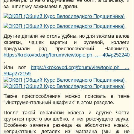
диаметра. В него вкручиваем не болт, а шпильку, и
за шпильку зажимаем в дрели.
Другие детали не столь удбны, но для зажима валов
каретки, чашек каретки и рулевой, коллеги
придумали ряд приспособлений. Например,
https://krokovod.org/forum/viewtopic.ph … 40#p252240
.
Или вот
https://krokovod.org/forum/viewtopic.ph …
59#p272159
Также приспособления можно поискать в теме
"Инструментальный шкафчик" в этом разделе.
После такой обработки колёса и другие части
крутятся просто волшебно, и нет рокочущего звука.
Особенно заметна разница на абсолютно новых,
неприкатаных деталях из магазина (мы ж не