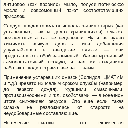
литиевое (как правило) мыло, полусинтетическое
масло и современный пакет соответствующих
присадок.
Следует предостеречь от использования старых (как
устаревших, так и долго хранившихся) смазок,
неизвестных а так же нецелевых. Ну и не нужно
химичить всякую дурость типа добавления
улучшайзеров в заводские смазки — они
представляют собой законченый сбалансированный
самодостаточный продукт, и над их созданием
работают люди пограмотнее нас с вами.
Применение устаревших смазок (Солидол, ЦИАТИМ
и т.д.) чревато их малым сроком службы (например,
до первого дождя), худшими смазочными,
противоизносными и т.д. свойствами — в конечном
итоге снижением ресурса. Это ещё если такая
смазка не разложилась от старости на
неудобоваримые составляющие.
Нецелевые смазки — это техническая