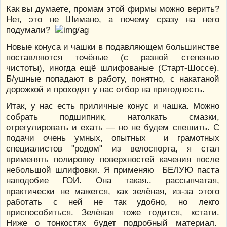
Как вы думаете, промам этой фирмы можно верить?
Нет, это не Шимано, а почему сразу на него
подумали?
Новые конуса и чашки в подавляющем большинстве
поставляются точёные (с разной степенью
чистоты), иногда ещё шлифованые (Старт-Шоссе).
Б/ушные попадают в работу, понятно, с накатаной
дорожкой и проходят у нас отбор на пригодность.
Итак, у нас есть приличные конус и чашка. Можно
собрать подшипник, натолкать смазки,
отрегулировать и ехать — но не будем спешить. С
подачи очень умных, опытных и грамотных
специалистов "родом" из велоспорта, я стал
применять полировку поверхностей качения после
небольшой шлифовки. Я применяю БЕЛУЮ паста
наподобие ГОИ. Она такая.. рассыпчатая,
практически не мажется, как зелёная, из-за этого
работать с ней не так удобно, но лекго
приспособиться. Зелёная тоже годится, кстати.
Ниже о тонкостях будет подробный материал.