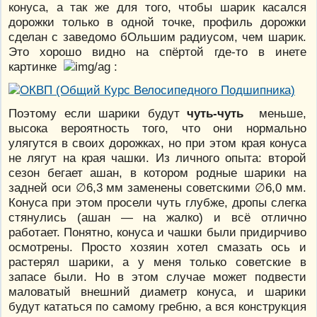
конуса, а так же для того, чтобы шарик касался
дорожки только в одной точке, профиль дорожки
сделан с заведомо бОльшим радиусом, чем шарик.
Это хорошо видно на спёртой где-то в инете
картинке
:
Поэтому если шарики будут
чуть-чуть
меньше,
высока вероятность того, что они нормально
улягутся в своих дорожках, но при этом края конуса
не лягут на края чашки. Из личного опыта: второй
сезон бегает ашан, в котором родные шарики на
задней оси ∅6,3 мм заменены советскими ∅6,0 мм.
Конуса при этом просели чуть глубже, дропы слегка
стянулись (ашан — на жалко) и всё отлично
работает. Понятно, конуса и чашки были придирчиво
осмотрены. Просто хозяин хотел смазать ось и
растерял шарики, а у меня только советские в
запасе были. Но в этом случае может подвести
маловатый внешний диаметр конуса, и шарики
будут кататься по самому гребню, а вся конструкция