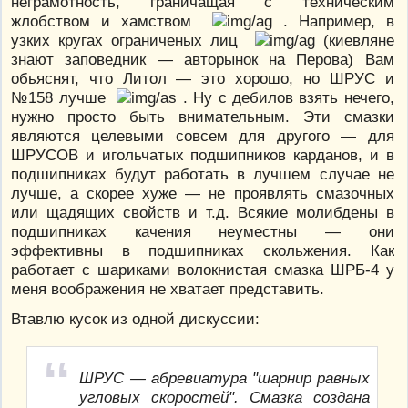
неграмотность, граничащая с техническим
жлобством и хамством
. Например, в
узких кругах ограниченых лиц
(киевляне
знают заповедник — авторынок на Перова) Вам
обьяснят, что Литол — это хорошо, но ШРУС и
№158 лучше
. Ну с дебилов взять нечего,
нужно просто быть внимательным. Эти смазки
являются целевыми совсем для другого — для
ШРУСОВ и игольчатых подшипников карданов, и в
подшипниках будут работать в лучшем случае не
лучше, а скорее хуже — не проявлять смазочных
или щадящих свойств и т.д. Всякие молибдены в
подшипниках качения неуместны — они
эффективны в подшипниках скольжения. Как
работает с шариками волокнистая смазка ШРБ-4 у
меня воображения не хватает представить.
Втавлю кусок из одной дискуссии:
ШРУС — абревиатура "шарнир равных
угловых скоростей". Смазка создана