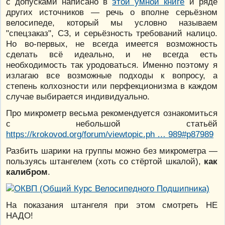
с допусками написано в
этой умной книге
и ряде
других источников — речь о вполне серьёзном
велосипеде, который мы условно называем
"спецзаказ", СЗ, и серьёзность требований налицо.
Но во-первых, не всегда имеется возможность
сделать всё идеально, и не всегда есть
необходимость так уродоваться. Именно поэтому я
излагаю все возможные подходы к вопросу, а
степень колхозности или перфекционизма в каждом
случае выбирается индивидуально.
Про микрометр весьма рекомендуется ознакомиться
с небольшой статьёй
https://krokovod.org/forum/viewtopic.ph … 989#p87989
Разбить шарики на группы можно без микрометра —
пользуясь штангелем (хоть со стёртой шкалой),
как
калибром
.
На показания штангеля при этом смотреть НЕ
НАДО!