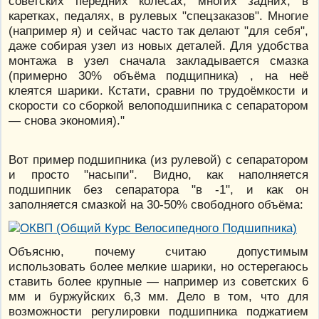
советских передних колёсах, многих задних, в
каретках, педалях, в рулевых "спецзаказов". Многие
(например я) и сейчас часто так делают "для себя",
даже собирая узел из новых деталей. Для удобства
монтажа в узел сначала закладывается смазка
(примерно 30% объёма подщипника) , на неё
клеятся шарики. Кстати, сравни по трудоёмкости и
скорости со сборкой велоподшипника с сепаратором
— снова экономия)."
Вот пример подшипника (из рулевой) с сепаратором
и просто "насыпи". Видно, как наполняется
подшипник без сепаратора "в -1", и как он
заполняется смазкой на 30-50% свободного объёма:
Объясню, почему считаю допустимым
использовать более мелкие шарики, но остерегаюсь
ставить более крупные — например из советских 6
мм и буржуйских 6,3 мм. Дело в том, что для
возможности регулировки подшипника поджатием