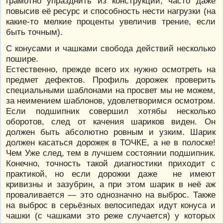
грамотно упразднить из конструкции, часто даже
повысив её ресурс и способность нести нагрузки (на
какие-то мелкие проценты увеличив трение, если
быть точным).
С конусами и чашками свобода действий несколько
пошире.
Естественно, прежде всего их нужно осмотреть на
предмет дефектов. Профиль дорожек проверить
специальными шаблонами на просвет мы не можем,
за неимением шаблонов, удовлетворимся осмотром.
Если подшипник совершил хотябы несколько
оборотов, след от качения шариков виден. Он
должен быть абсолютно ровным и узким. Шарик
должен касаться дорожек в ТОЧКЕ, а не в полоске!
Чем Уже след, тем в лучшем состоянии подшипник.
Конечно, точность такой диагностики приходит с
практикой, но если дорожки даже не имеют
кривизны и зазубрин, а при этом шарик в неё аж
проваливается — это однозначно на выброс. Также
на выброс в серьёзных велосипедах идут конуса и
чашки (с чашками это реже случается) у которых