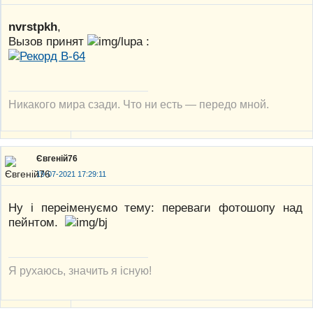
nvrstpkh
,
Вызов принят
:
Никакого мира сзади. Что ни есть — передо мной.
Євгеній76
19-07-2021 17:29:11
Ну і переіменуємо тему: переваги фотошопу над
пейнтом.
Я рухаюсь, значить я існую!