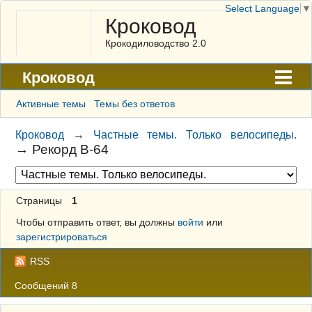
Select Language
▼
Кроковод
Крокодиловодство 2.0
Кроковод
Форум
Активные темы
Темы без ответов
Архив
Кроковод
→
Частные темы. Только велосипеды.
→
Рекорд В-64
ГАЛЕРЕЯ
Правила
Страницы
1
Поиск
Чтобы отправить ответ, вы должны
войти
или
Регистрация
зарегистрироваться
Вход
RSS
Сообщений 8