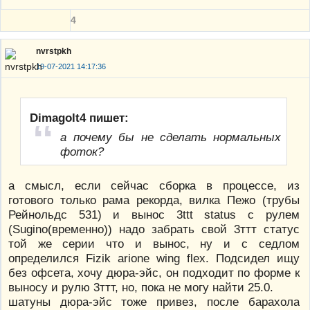
4
nvrstpkh
19-07-2021 14:17:36
Dimagolt4 пишет:
а почему бы не сделать нормальных
фоток?
а смысл, если сейчас сборка в процессе, из
готового только рама рекорда, вилка Пежо (трубы
Рейнольдс 531) и вынос 3ttt status с рулем
(Sugino(временно)) надо забрать свой 3ттт статус
той же серии что и вынос, ну и с седлом
определился Fizik arione wing flex. Подсидел ищу
без офсета, хочу дюра-эйс, он подходит по форме к
выносу и рулю 3ттт, но, пока не могу найти 25.0.
шатуны дюра-эйс тоже привез, после барахола