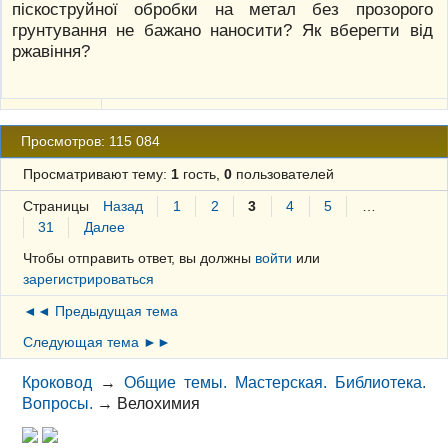
піскоструйної обробки на метал без прозорого
грунтування не бажано наносити? Як вберегти від
ржавіння?
Просмотров: 115 084
Просматривают тему:
1
гость,
0
пользователей
Страницы
Назад
1
2
3
4
5
…
31
Далее
Чтобы отправить ответ, вы должны
войти
или
зарегистрироваться
◄◄ Предыдущая тема
Следующая тема ►►
Кроковод
→
Общие темы. Мастерская. Библиотека.
Вопросы.
→
Велохимия