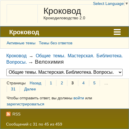
Select Language
▼
Кроковод
Крокодиловодство 2.0
Кроковод
Форум
Активные темы
Темы без ответов
Архив
Кроковод
→
Общие темы. Мастерская. Библиотека.
→
Велохимия
Вопросы.
ГАЛЕРЕЯ
Правила
Страницы
Назад
1
2
3
4
5
…
Поиск
31
Далее
Регистрация
Чтобы отправить ответ, вы должны
войти
или
зарегистрироваться
Вход
RSS
Сообщений с 31 по 45 из 459