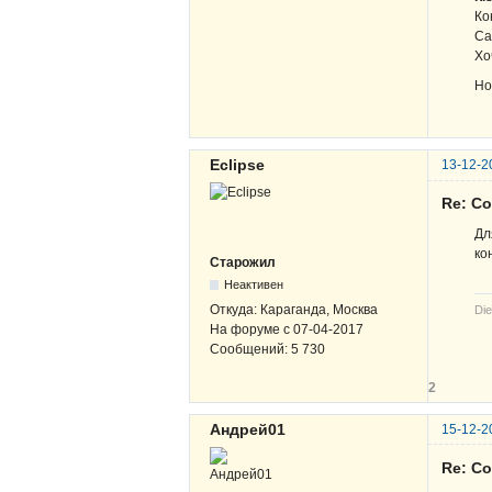
Ко
Са
Хо
Но
Eclipse
13-12-2
Re: С
Дл
ко
Старожил
Неактивен
Откуда:
Караганда, Москва
Die
На форуме с
07-04-2017
Сообщений:
5 730
2
Андрей01
15-12-2
Re: С