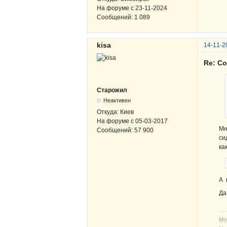
На форуме с
23-11-2024
Сообщений:
1 089
kisa
14-11-2
Re: С
Старожил
Неактивен
Откуда:
Киев
На форуме с
05-03-2017
Мн
Сообщений:
57 900
си
ка
А 
Да
Мо