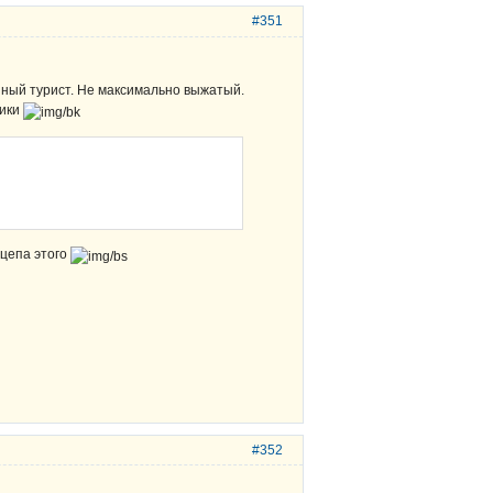
#351
енный турист. Не максимально выжатый.
мики
ацепа этого
#352