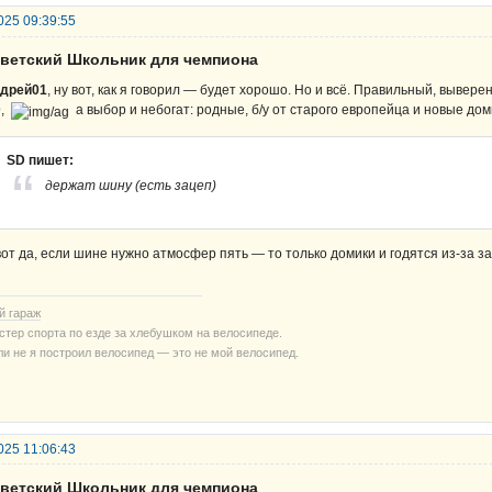
025 09:39:55
оветский Школьник для чемпиона
дрей01
, ну вот, как я говорил — будет хорошо. Но и всё. Правильный, вывер
D
,
а выбор и небогат: родные, б/у от старого европейца и новые до
SD пишет:
держат шину (есть зацеп)
вот да, если шине нужно атмосфер пять — то только домики и годятся из-за з
й гараж
стер спорта по езде за хлебушком на велосипеде.
ли не я построил велосипед — это не мой велосипед.
025 11:06:43
оветский Школьник для чемпиона