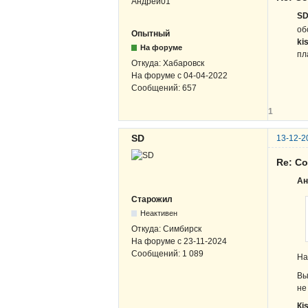
S
об
Опытный
ki
На форуме
пл
Откуда:
Хабаровск
На форуме с
04-04-2022
Сообщений:
657
1
SD
13-12-2
Re: С
Ан
Старожил
Неактивен
Откуда:
Симбирск
На форуме с
23-11-2024
Сообщений:
1 089
На
Вы
не
Кi