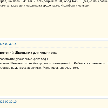
lipse
, на моём 541 так и есть,покрышка 28, обод R450. Едет,но по сравн
намика да,выше,а максималка вроде та же. И комфорта меньше.
026 02:30:15
оветский Школьник для чемпиона
равствуйте, уважаемые кроко воды.
вчачий Школьник тоже быстр, как и мальчуковый . Ребёнок на школьном с
ерстниц на детских ашанчиках. Мальчишек, впрочем, тоже.
026 02:30:10