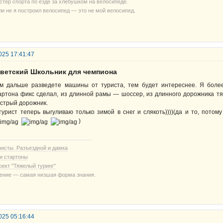
стер спорта по езде за хлебушком на велосипеде.
ли не я построил велосипед — это не мой велосипед.
025 17:41:47
оветский Школьник для чемпиона
м дальше разведете машины от туриста, тем будет интереснее. Я более-
артона фикс сделал, из длинной рамы — шоссер, из длинного дорожника тя
стрый дорожник.
турист теперь выгуливаю только зимой в снег и слякоть))))(да и то, пото
)
ристы. Разъездной и дамка
и стартоны
оект "Тяжелый туринг"
ение — самая низшая форма знания.
025 05:16:44