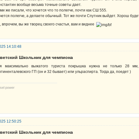
нстантин вообще весьма точные советы дает.
ми же писали, что хочется что то полегче, почти как СШ 555.
чется полегче, а делаете обычный. Тот же почти Спутник выйдет. Хорош будет,
, впрочем, вы же творец своего счастья, вам и виднее
025 14:10:48
оветский Школьник для чемпиона
я максимально выжатого туриста покрышка нужна не только 28 мм,
нтиненталевского ГП (он и 32 бывает) или ульраспирта. Тогда да, поедет )
sel power
025 12:50:25
оветский Школьник для чемпиона