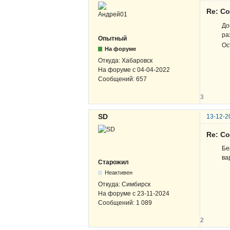
Re: С
До
ра
Опытный
Ос
На форуме
Откуда:
Хабаровск
На форуме с
04-04-2022
Сообщений:
657
3
SD
13-12-2
Re: С
Бе
ва
Старожил
Неактивен
Откуда:
Симбирск
На форуме с
23-11-2024
Сообщений:
1 089
2