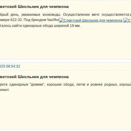
оветский Школьник для чемпиона
брый день, уважаемые кооководы. Осуществление мечт осуществляется
змере 622-32. Под брендом ЧаоЯнг
талось найти одинарные обода шириной 19 мм.
025 08:54:32
оветский Школьник для чемпиона
рите одинарные "домики", хорошие обода, легче и ровнее родных, хорош
риант.