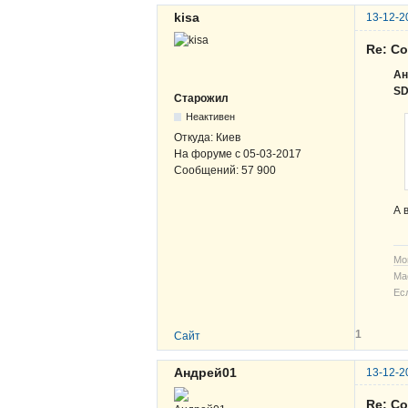
kisa
13-12-2
Re: С
Ан
S
Старожил
Неактивен
Откуда:
Киев
На форуме с
05-03-2017
Сообщений:
57 900
А 
Мо
Ма
Ес
1
Сайт
Андрей01
13-12-2
Re: С