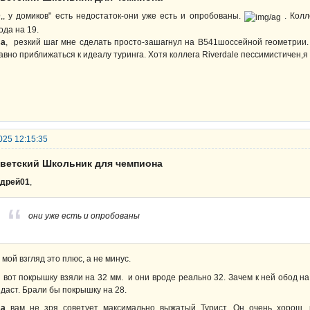
D
,, у домиков" есть недостаток-они уже есть и опробованы.
. Колл
ода на 19.
sa
, резкий шаг мне сделать просто-зашагнул на В541шоссейной геометрии
авно приближаться к идеалу туринга. Хотя коллега Riverdale пессимистичен,я 
025 12:15:35
оветский Школьник для чемпиона
дрей01
,
они уже есть и опробованы
 мой взгляд это плюс, а не минус.
 вот покрышку взяли на 32 мм. и они вроде реально 32. Зачем к ней обод н
 даст. Брали бы покрышку на 28.
sa
вам не зря советует максимально выжатый Турист. Он очень хорош, и