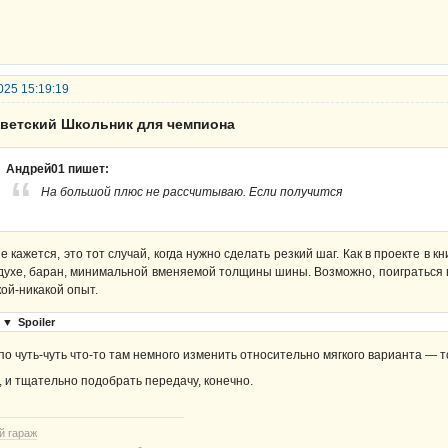
025 15:19:19
оветский Школьник для чемпиона
Андрей01 пишет:
На большой плюс не рассчитываю. Если получится
е кажется, это тот случай, когда нужно сделать резкий шаг. Как в проекте в 
духе, баран, минимальной вменяемой толщины шины. Возможно, поиграться 
кой-никакой опыт.
▼
Spoiler
по чуть-чуть что-то там немного изменить относительно мягкого варианта — т
, и тщательно подобрать передачу, конечно.
й гараж