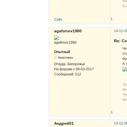
Ма
Ес
1
Сайт
agafonov1980
14-11-2
Re: С
Че
Опытный
ст
Неактивен
бы
А 
Откуда:
Запорожье
На форуме с
08-03-2017
Сообщений:
512
Ту
Мо
Пр
Мн
3
Андрей01
13-12-2