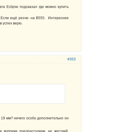
ега Eclipse подсказал где можно купить
. Если ещё резче- на В555. Интереснее
в успех верю.
#353
а 19 мм? ничего особо дополнительно он
 вопреки предрассудкам, не жесткий.