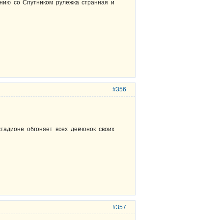
ению со Спутником рулежка странная и
#356
тадионе обгоняет всех девчонок своих
#357