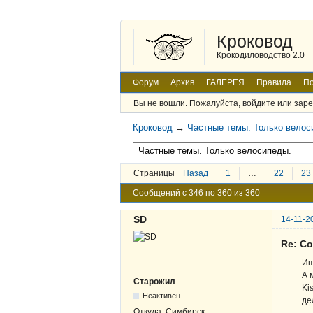
Кроковод
Крокодиловодство 2.0
Форум
Архив
ГАЛЕРЕЯ
Правила
По
Вы не вошли.
Пожалуйста, войдите или заре
Кроковод
→
Частные темы. Только велос
Страницы
Назад
1
…
22
23
Сообщений с 346 по 360 из 360
SD
14-11-2
Re: С
Ищ
А 
Старожил
Ki
Неактивен
де
Откуда:
Симбирск