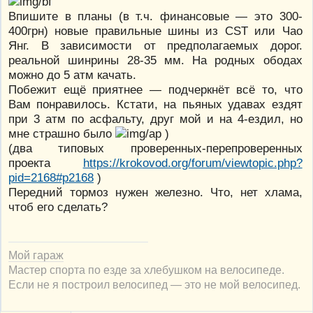
Впишите в планы (в т.ч. финансовые — это 300-
400грн) новые правильные шины из CST или Чао
Янг. В зависимости от предполагаемых дорог.
реальной шинрины 28-35 мм. На родных ободах
можно до 5 атм качать.
Побежит ещё приятнее — подчеркнёт всё то, что
Вам понравилось. Кстати, на пьяных удавах ездят
при 3 атм по асфальту, друг мой и на 4-ездил, но
мне страшно было
)
(два типовых проверенных-перепроверенных
проекта
https://krokovod.org/forum/viewtopic.php?
pid=2168#p2168
)
Передний тормоз нужен железно. Что, нет хлама,
чтоб его сделать?
Мой гараж
Мастер спорта по езде за хлебушком на велосипеде.
Если не я построил велосипед — это не мой велосипед.