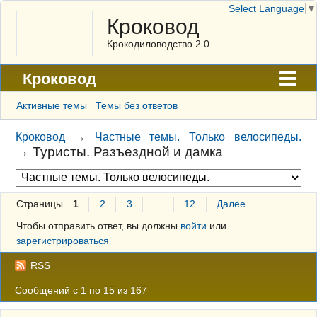
Select Language
▼
Кроковод
Крокодиловодство 2.0
Кроковод
Форум
Активные темы
Темы без ответов
Архив
Кроковод
→
Частные темы. Только велосипеды.
→
Туристы. Разъездной и дамка
ГАЛЕРЕЯ
Правила
Страницы
1
2
3
…
12
Далее
Поиск
Чтобы отправить ответ, вы должны
войти
или
Регистрация
зарегистрироваться
Вход
RSS
Сообщений с 1 по 15 из 167