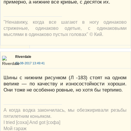
примерно, а нижние все кривые, с десяток их.
"Ненавижу, когда все шагают в ногу одинаково
стриженые, одинаково одетые, с одинаковыми
мыслями в одинаково пустых головах" © Кий.
Riverdale
02-08-2017 13:49:41
Шины с нижним рисунком (Л -183) стоят на одном
велике — по качеству и износостойкости хороши.
Они тоже не особенно ровные, но хотя бы терпимо.
А когда водка закончилась, мы обезжиривали резьбы
пятилетним коньяком.
I tried [соха] And got [софа]
Мой гараж