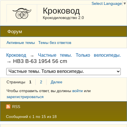
Select Language
▼
Кроковод
Крокодиловодство 2.0
Форум
Активные темы
Темы без ответов
Кроковод
→
Частные темы. Только велосипеды.
→
HB3 B-63 1954 56 cm
Страницы
1
2
Далее
Чтобы отправить ответ, вы должны
войти
или
зарегистрироваться
RSS
Сообщений с 1 по 15 из 18