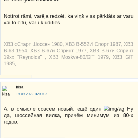
Notīrot rāmi, varēja redzēt, ka viņš viss pārklāts ar varu
vai lo citu, varu kļūdīties.
ХВЗ «Старт Шоссе» 1980, ХВЗ В-552И Спорт 1987, ХВЗ
В-63 1954, ХВЗ В-67и Спринт 1977, ХВЗ В-67и Спринт
19xx "Reynolds" , ХВЗ Moskva-80/GIT 1979, ХВЗ GIT
1985,
kisa
19-09-2022 16:00:02
А, в смысле совсем новый, ещё один
Ну
да, шоссейная вилка, причём минимум из 80-х
годов.