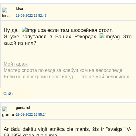
kisa
19-09-2022 15:52:47
Ну да.
если там шоссейная стоит.
Я уже запутался в Ваших Рекордах
Это
какой из них?
Мой гараж
Мастер спорта по езде за хлебушком на велосипеде.
Если не я построил велосипед — это не мой велосипед.
Сайт
guntarsl
19-09-2022 15:55:24
Ar tādu dakšu viņš atnāca pie manis, šis ir "svaigs" V-
63 1954 gada izlaiduma.