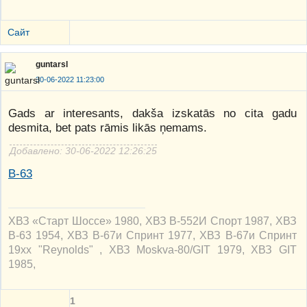
Сайт
guntarsl
30-06-2022 11:23:00
Gads ar interesants, dakša izskatās no cita gadu
desmita, bet pats rāmis likās ņemams.
Добавлено: 30-06-2022 12:26:25
B-63
ХВЗ «Старт Шоссе» 1980, ХВЗ В-552И Спорт 1987, ХВЗ
В-63 1954, ХВЗ В-67и Спринт 1977, ХВЗ В-67и Спринт
19xx "Reynolds" , ХВЗ Moskva-80/GIT 1979, ХВЗ GIT
1985,
1