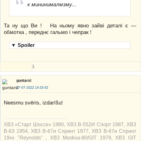
к мининималмзму...
Та ну що Ви ! На ньому явно зайві деталі є —
обмотка , переднє гальмо і чепрак !
▼
Spoiler
1
guntarsl
27-07-2022 14:33:42
Neesmu svēris, izdarīšu!
ХВЗ «Старт Шоссе» 1980, ХВЗ В-552И Спорт 1987, ХВЗ
В-63 1954, ХВЗ В-67и Спринт 1977, ХВЗ В-67и Спринт
19xx "Reynolds" , ХВЗ Moskva-80/GIT 1979, ХВЗ GIT