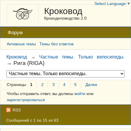
Select Language
▼
Кроковод
Крокодиловодство 2.0
Форум
Активные темы
Темы без ответов
Кроковод
→
Частные темы. Только велосипеды.
→
Рига (RIGA)
Страницы
1
2
3
4
5
Далее
Чтобы отправить ответ, вы должны
войти
или
зарегистрироваться
RSS
Сообщений с 1 по 15 из 63