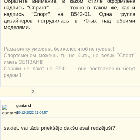
Обратите внимание, в каком стиле оформлена
надпись "Спринт" — точно в таком же, как и
надпись "Спорт" на В542-01. Одна группа
дизайнеров потрудилась в 70-ых над обеими
моделями.
Рама вилку умоляла, без колёс чтоб не гуляла !
Спортсменом можешь ты не быть, но велик "Спорт"
иметь ОБЯЗАН!!!
Собаки не лают на В541 — они восторженно бегут
рядом!!
2
guntarsl
30-12-2022 21:04:57
sakiet, vai tādu priekšējo dakšu esat redzējuši?