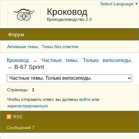
Select Language
▼
Кроковод
Крокодиловодство 2.0
Форум
Активные темы
Темы без ответов
Кроковод
→
Частные темы. Только велосипеды.
→
B-67 Sprint
Страницы
1
Чтобы отправить ответ, вы должны
войти
или
зарегистрироваться
RSS
Сообщений 7