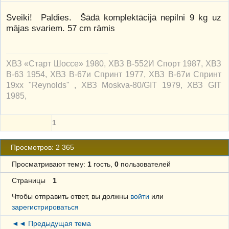
Sveiki! Paldies. Šādā komplektācijā nepilni 9 kg uz
mājas svariem. 57 cm rāmis
ХВЗ «Старт Шоссе» 1980, ХВЗ В-552И Спорт 1987, ХВЗ
В-63 1954, ХВЗ В-67и Спринт 1977, ХВЗ В-67и Спринт
19xx "Reynolds" , ХВЗ Moskva-80/GIT 1979, ХВЗ GIT
1985,
1
Просмотров: 2 365
Просматривают тему:
1
гость,
0
пользователей
Страницы
1
Чтобы отправить ответ, вы должны
войти
или
зарегистрироваться
◄◄ Предыдущая тема