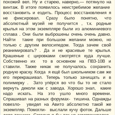
похожий вел. Ну и старею, наверно,— потянуло на
винтаж. В итоге появилось неистребимое желание
восстановить и ездить. Процесс восстановления я
не фиксировал. Сразу было понятно, что
абсолютный музей не получится , т.к. родные
крылья на этом экземпляре были из алюминиевого
сплава . Они были выброшены очень очень давно.
Найти такие при большом желании можно, но
только с другим велосипедом. Тогда зачем свой
реанимировать? . Да и не красивые те крылья.
Крашеные с цировками смотрятся куда лучше.
Собственно их то в основном на ПВЗ-10В и
ставили. Также никак не получалось сохранить
родную краску. Когда я ещё был школьником сам же
его перекрашивал. Теперь только зачищать и в
полимерку . Зато упёрся во что бы то не стало
вернуть деколи как с завода. Хорошо знал, какие
надо искать. На это ушло много времени.
Спрашивал на разных форумах- тишина. Однажды
повезло- увидел на Авито абсолютно такой же
экземпляр. Помогли- выслали кучу фоток. Дальше