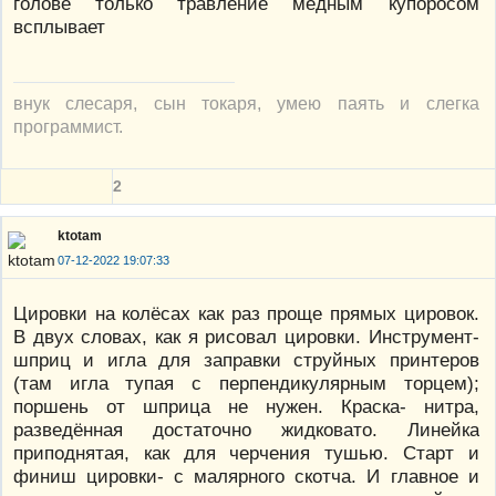
голове только травление медным купоросом
всплывает
внук слесаря, сын токаря, умею паять и слегка
программист.
2
ktotam
07-12-2022 19:07:33
Цировки на колёсах как раз проще прямых цировок.
В двух словах, как я рисовал цировки. Инструмент-
шприц и игла для заправки струйных принтеров
(там игла тупая с перпендикулярным торцем);
поршень от шприца не нужен. Краска- нитра,
разведённая достаточно жидковато. Линейка
приподнятая, как для черчения тушью. Старт и
финиш цировки- с малярного скотча. И главное и