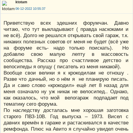
ktotam
06-12-2022 10:55:37
Приветствую всех здешних форумчан. Давно
читаю, что тут выкладывают ( правда наскоками и
не всё). Долго не решался открывать свой гараж, т.к.
никаких полезных советов от меня не будет (всё уже
на форуме есть- надо только поискать). Но
добавлю свою малую лепту в массовость
сообщества. Рассказ про счастливое детство и
велосипеды я опущу ( писатель из меня никакой).
Вообще свои велики я к крокодилам не отношу .
Разве что дачный, но о нём я не планирую писать.
Да и само слово «крокодил» ещё лет 8 назад для
меня означало ну уж никак не велосипед.. Однако,
как оказалось, что мой велогараж подпадает под
тематику сего форума.
По наследству досталась мне хорошая заготовка
старого ПВЗ-10В. Год выпуска – 1973. Висел с
давних времён в гараже и растаскивался в качестве
ремфонда. Плюс на Авито я случайно увидел очень