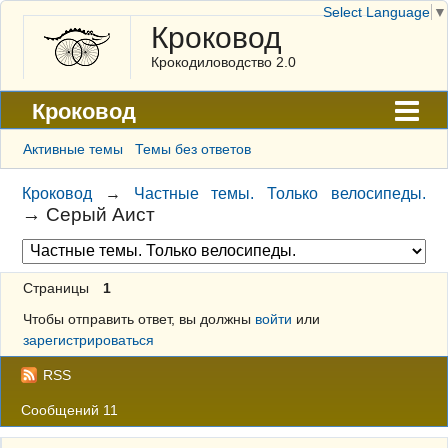
Select Language
▼
Кроковод
Крокодиловодство 2.0
Кроковод
Форум
Активные темы
Темы без ответов
Архив
Кроковод
→
Частные темы. Только велосипеды.
→
Серый Аист
ГАЛЕРЕЯ
Правила
Страницы
1
Поиск
Чтобы отправить ответ, вы должны
войти
или
Регистрация
зарегистрироваться
Вход
RSS
Сообщений 11