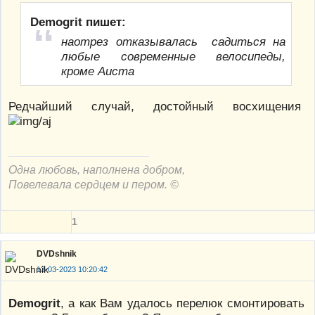
Demogrit пишет:
наотрез отказывалась садиться на
любые современные велосипеды,
кроме Аиста
Редчайший случай, достойный восхищения
Одна любовь, наполнена добром,
Повелевала сердцем и пером. ©
1
DVDshnik
13-03-2023 10:20:42
Demogrit
, а как Вам удалось перелюк смонтировать