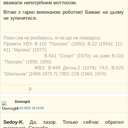
вважали непотрібним мотлохом.
Вітаю з гарно виконаною роботою! Бажаю на цьому
не зупинятися.
Поки сам не розберусь, ні на що не поведусь!
Проекти ХВЗ: В-110 "Прогрес" (1950); В-22 (1954); 111-
411 "Україна" (1977);
В-541 "Спорт" (1970); на рамі В-110
"Прогрес" (1958, 1950)
ЖВЗ: В-849 Десна-2 (1979); ГАЗ: В-025
"Школьник" (1966-1975 ?); ПВЗ: 21В (1964, 1974)
2
Demogrit
12-03-2023 19:14:59
Sedoy-K
, Да, зазор. Только сейчас обратил
внимание. Спасибо.