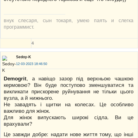
внук слесаря, сын токаря, умею паять и слегка
программист.
4
Sedoy-K
12-03-2023 18:46:50
Demogrit
, а навіщо зазор під верхньою чашкою
кермовою? Він буде поступово зменшуватися та
викликати прискорене руйнування не тільки цього
вузла, а й нижнього.
Не завадять і щитки на колесах. Це особливо
важливо для жінок.
Для жінок випускають широкі сідла. Ви це
врахували?
Це завжди добре: надати нове життя тому, що інші