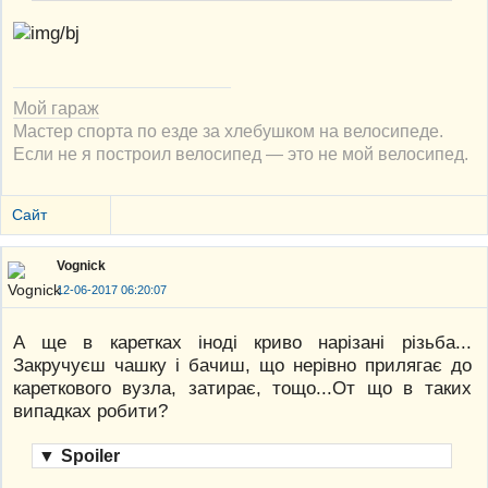
Мой гараж
Мастер спорта по езде за хлебушком на велосипеде.
Если не я построил велосипед — это не мой велосипед.
Сайт
Vognick
12-06-2017 06:20:07
А ще в каретках іноді криво нарізані різьба...
Закручуєш чашку і бачиш, що нерівно прилягає до
кареткового вузла, затирає, тощо...От що в таких
випадках робити?
▼
Spoiler