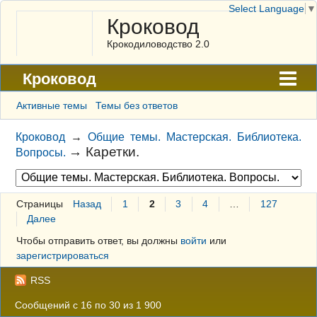
Select Language
▼
Кроковод
Крокодиловодство 2.0
Кроковод
Форум
Активные темы
Темы без ответов
Архив
Кроковод
→
Общие темы. Мастерская. Библиотека.
→
Каретки.
Вопросы.
ГАЛЕРЕЯ
Правила
Страницы
Назад
1
2
3
4
…
127
Поиск
Далее
Регистрация
Чтобы отправить ответ, вы должны
войти
или
зарегистрироваться
Вход
RSS
Сообщений с 16 по 30 из 1 900