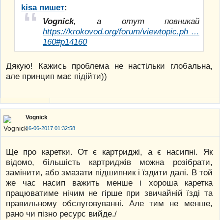
kisa пишет
:
Vognick
, а отут повникай
https://krokovod.org/forum/viewtopic.ph …
160#p14160
Дякую! Кажись проблема не настільки глобальна,
але принцип має підійти))
Vognick
16-06-2017 01:32:58
Ще про каретки. От є картриджі, а є насипні. Як
відомо, більшість картриджів можна розібрати,
замінити, або змазати підшипник і їздити далі. В той
же час насип важить менше і хороша каретка
працюватиме нічим не гірше при звичайній їзді та
правильному обслуговуванні. Але тим не менше,
рано чи пізно ресурс вийде./