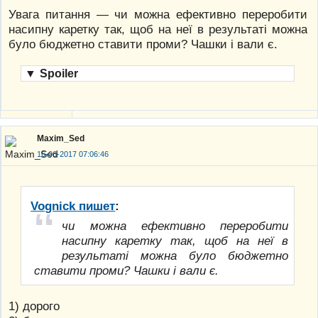
Увага питання — чи можна ефективно переробити
насипну каретку так, щоб на неї в результаті можна
було бюджетно ставити проми? Чашки і вали є.
▼
Spoiler
Maxim_Sed
16-06-2017 07:06:46
Vognick пишет
:
чи можна ефективно переробити
насипну каретку так, щоб на неї в
результаті можна було бюджетно
ставити проми? Чашки і вали є.
1) дорого