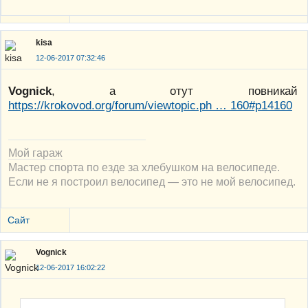
kisa
12-06-2017 07:32:46
Vognick
, а отут повникай
https://krokovod.org/forum/viewtopic.ph … 160#p14160
Мой гараж
Мастер спорта по езде за хлебушком на велосипеде.
Если не я построил велосипед — это не мой велосипед.
Сайт
Vognick
12-06-2017 16:02:22