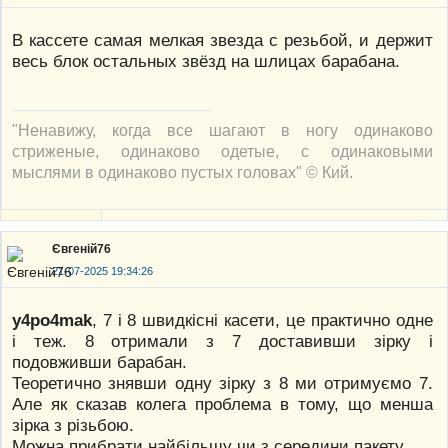
В кассете самая мелкая звезда с резьбой, и держит
весь блок остальных звёзд на шлицах барабана.
"Ненавижу, когда все шагают в ногу одинаково
стриженые, одинаково одетые, с одинаковыми
мыслями в одинаково пустых головах" © Кий.
Євгеній76
21-07-2025 19:34:26
y4po4mak
, 7 і 8 швидкісні касети, це практично одне
і теж. 8 отримали з 7 доставивши зірку і
подовживши барабан.
Теоретично знявши одну зірку з 8 ми отримуємо 7.
Але як сказав колега проблема в тому, що менша
зірка з різьбою.
Можна прибрати найбільшу чи з середини пакету