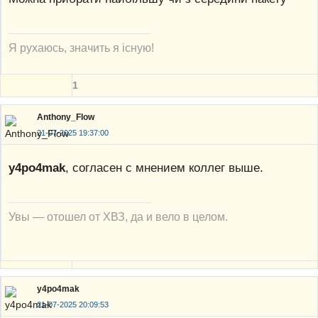
Я рухаюсь, значить я існую!
1
Anthony_Flow
21-07-2025 19:37:00
y4po4mak
, согласен с мнением коллег выше.
Увы — отошел от ХВЗ, да и вело в целом.
y4po4mak
21-07-2025 20:09:53