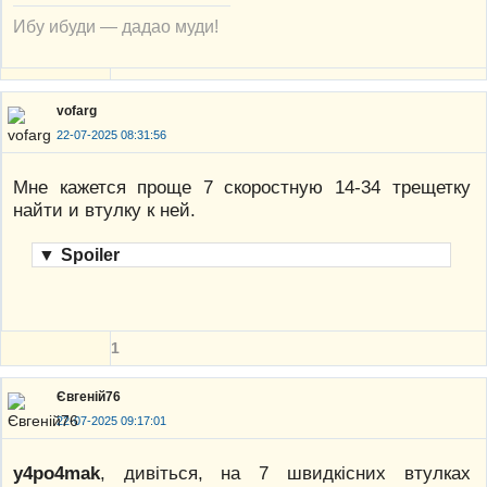
Ибу ибуди — дадао муди!
vofarg
22-07-2025 08:31:56
Мне кажется проще 7 скоростную 14-34 трещетку
найти и втулку к ней.
▼
Spoiler
1
Євгеній76
22-07-2025 09:17:01
y4po4mak
, дивіться, на 7 швидкісних втулках