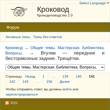
Select Language
▼
Кроковод
Крокодиловодство 2.0
Форум
Активные темы
Темы без ответов
Кроковод
→
Общие темы. Мастерская. Библиотека.
→
Втулки — передние и
Вопросы.
бестормозные задние. Трещётки.
Страницы
Назад
1
…
139
140
141
142
143
…
156
Далее
Чтобы отправить ответ, вы должны
войти
или
зарегистрироваться
RSS