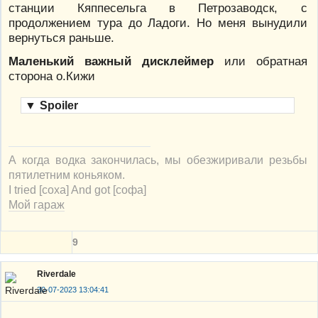
станции Кяппесельга в Петрозаводск, с
продолжением тура до Ладоги. Но меня вынудили
вернуться раньше.
Маленький важный дисклеймер
или обратная
сторона о.Кижи
▼
Spoiler
А когда водка закончилась, мы обезжиривали резьбы
пятилетним коньяком.
I tried [соха] And got [софа]
Мой гараж
9
Riverdale
30-07-2023 13:04:41