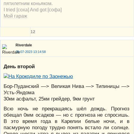
пятилетним коньяком.
I tried [соха] And got [софа]
Мой гараж
12
Riverdale
28-07-2023 13:14:58
День второй
Бор-Пуданский —> Великая Нива —> Типиницы —>
Усть-Яндома
30км асфальт, 25км грейдер, 9км грунт
Всю ночь не прекращаясь шёл дождь. Прогноз
обещал 0мм осадков — но с прогноза не спросишь.
В это время года в Карелии белые ночи, и в
пасмурную погоду трудно понять встало ли солнце.
Около шести утра я вылез из палатки и принялся