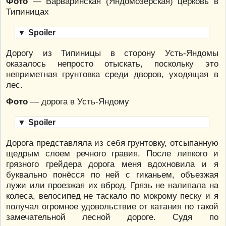
Фото
— Варваринская (Яндомозерская) церковь в
Типиницах
▼
Spoiler
Дорогу из Типиницы в сторону Усть-Яндомы
оказалось непросто отыскать, поскольку это
неприметная грунтовка среди дворов, уходящая в
лес.
Фото
— дорога в Усть-Яндому
▼
Spoiler
Дорога представляла из себя грунтовку, отсыпанную
щедрым слоем речного гравия. После липкого и
грязного грейдера дорога меня вдохновила и я
буквально понёсся по ней с гиканьем, объезжая
лужи или проезжая их вброд. Грязь не налипала на
колеса, велосипед не таскало по мокрому песку и я
получал огромное удовольствие от катания по такой
замечательной лесной дороге. Судя по