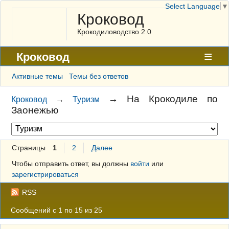
Select Language
▼
Кроковод
Крокодиловодство 2.0
Кроковод
Форум
Активные темы
Темы без ответов
Архив
→
На Крокодиле по
Кроковод
→
Туризм
Заонежью
ГАЛЕРЕЯ
Правила
Страницы
1
2
Далее
Поиск
Чтобы отправить ответ, вы должны
войти
или
Регистрация
зарегистрироваться
Вход
RSS
Сообщений с 1 по 15 из 25