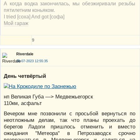
А когда водка закончилась, мы обезжиривали резьбы
пятилетним коньяком.
I tried [соха] And got [софа]
Мой гараж
9
Riverdale
30-07-2023 12:55:35
День четвёртый
нп Великая Губа —> Медвежьегорск
110км, асфальт
Вечером мне позвонили с просьбой вернуться по
неотложным делам, так что планы проехать до
берегов Ладоги пришлось отменить и вместо
ожидания "Метеора" в Петрозаводск срочно
возвращаться в Медвежьегорск и садиться на