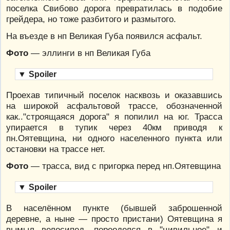
поселка Свибово дорога превратилась в подобие
грейдера, но тоже разбитого и размытого.
На въезде в нп Великая Губа появился асфальт.
Фото
— эллинги в нп Великая Губа
▼
Spoiler
Проехав типичный поселок насквозь и оказавшись
на широкой асфальтовой трассе, обозначенной
как.."строящаяся дорога" я попилил на юг. Трасса
упирается в тупик через 40км приводя к
пн.Оятевщина, ни одного населенного пункта или
остановки на трассе нет.
Фото
— трасса, вид с пригорка перед нп.Оятевщина
▼
Spoiler
В населённом пункте (бывшей заброшенной
деревне, а ныне — просто пристани) Оятевщина я
вымыл велосипед, переоделся в "цивильное" и