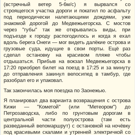
(встречный ветер 5-6м/с) я вырвался со
строящегося участка дороги и покатил по асфальту
под периодически налетающими дождями, уже
знакомой дорогой до Медвежьегорска. С мостов
через "губы" так же открывались виды, при
подъезде к городу распогодилось и когда я ехал
вдоль берега Онеги — мог видеть далёкие острова и
грузовые суда, идущие в свои порты. Ещё раз
сделал остановку на красивом пляже чтобы
отдышаться. Прибыв на вокзал Медвежьегорска в
17:20 приобрел билет на поезд в 17:25 и за минуту
до отправления закинул велосипед в тамбур, где
разобрал его и упаковал.
Так закончилась моя поездка по Заонежью.
Я планировал два варианта возвращения с острова
Кижи — "Кометой" (или "Метеором") до
Петрозаводска, либо по грунтовым дорогам в
центральной части полуострова (там есть
разведанный веломаршрут) с остановкой на ночёвку
под красивыми скалами и утренней электричкой со