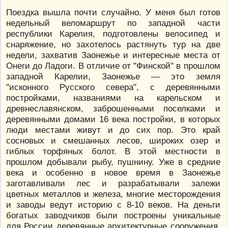
Поездка вышла почти случайно. У меня был готов
недельный веломаршрут по западной части
республики Карелия, подготовлены велосипед и
снаряжение, но захотелось растянуть тур на две
недели, захватив Заонежье и интересные места от
Онеги до Ладоги. В отличие от "Финской" в прошлом
западной Карелии, Заонежье — это земля
"исконного Русского севера", с деревянными
постройками, названиями на карельском и
древнеславянском, заброшенными поселками и
деревянными домами 16 века постройки, в которых
люди местами живут и до сих пор. Это край
сосновых и смешанных лесов, широких озер и
гиблых торфяных болот. В этой местности в
прошлом добывали рыбу, пушнину. Уже в средние
века и особенно в новое время в Заонежье
заготавливали лес и разрабатывали залежи
цветных металлов и железа, многие месторождения
и заводы ведут историю с 8-10 веков. На деньги
богатых заводчиков были построены уникальные
для России деревянные архитектурные сооружения,