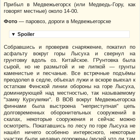
Прибыл в Медвежьегорск (или Медведь-Гору, как
говорят местные) около 14-00.
Фото
— паровоз, дороги в Медвежьегорске
▼
Spoiler
Собравшись и проверив снаряжение, покатил по
асфальту вокруг горы Лысуха и свернул на
грунтовку вдоль оз. Китайское. ГРунтовка была
сырой, но не размытой и не липкой — грунты
каменистые и песчаные. Все встречные подъёмы
преодолел в седле, объехал лужи и вскоре выехал к
остаткам Финской линии обороны на горе Лысуха,
доминирующей над местностью, так называемому
"замку Курхумяки". В ВОВ вокруг Медвежьегорска
финнами была выстроена "неприступная" цепь
долговременных оборонительных сооружений в
скалах, некоторые сооружения и сейчас можно
осмотреть. Покатавшись по лесу по горе Лысуха не
нашёл ничего особенно интересного, некоторые
участки были недавно огорожены (музей что ли там