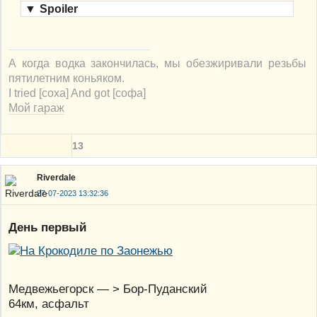
▼
Spoiler
А когда водка закончилась, мы обезжиривали резьбы
пятилетним коньяком.
I tried [соха] And got [софа]
Мой гараж
13
Riverdale
27-07-2023 13:32:36
День первый
Медвежьегорск — > Бор-Пуданский
64км, асфальт