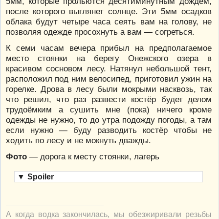
5мм, которые прольются десятиминутным дождём,
после которого выглянет солнце. Эти 5мм осадков
облака будут четыре часа сеять вам на голову, не
позволяя одежде просохнуть а вам — согреться.
К семи часам вечера прибыл на предполагаемое
место стоянки на берегу Онежского озера в
красивом сосновом лесу. Натянул небольшой тент,
расположил под ним велосипед, приготовил ужин на
горелке. Дрова в лесу были мокрыми насквозь, так
что решил, что раз развести костёр будет делом
трудоёмким а сушить мне (пока) ничего кроме
одежды не нужно, то до утра подожду погоды, а там
если нужно — буду разводить костёр чтобы не
ходить по лесу и не мокнуть дважды.
Фото
— дорога к месту стоянки, лагерь
▼
Spoiler
А когда водка закончилась, мы обезжиривали резьбы