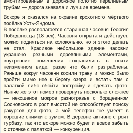
вмонтированным в дорожное полотно переливным
трубам — дорога знавала и лучшие времена.
Вскоре я оказался на окраине крохотного мёртвого
посёлка Усть-Яндома.
В посёлке располагается старинная часовня Георгия
Победоносца (18 век). Часовня открыта и действует,
можно подняться на колокольню, но я этого делать
не стал. Красивое небольшое здание часовни
украшено резными деревянными элементами,
внутренние помещения сохранились в почти
неизменном виде, разве что были разграблены.
Раньше вокруг часовни косили траву и можно было
пройти мимо неё к берегу озера и встать там с
палаткой либо обойти постройку и сделать фото.
Нынче же этот номер провернуть несколько сложнее
— некошеное мокрое разнотравье с борщевиком
Сосновского в рост высотой не способствует поиску
ракурсов для фото, а мой телефон "не умеет" в
хорошие снимки с зумом. В деревне активно строят
турбазу, так что вскоре можно будет и вовсе забыть
о стоянке с палаткой — конкуренция.