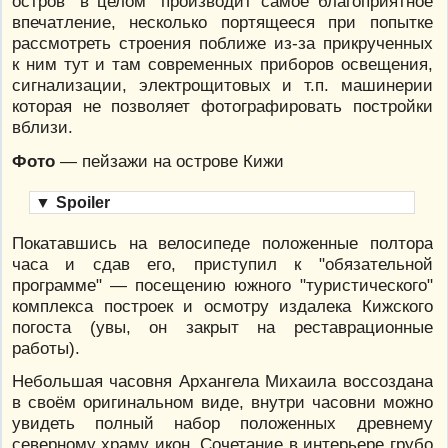
остров "в целом" производит самое благоприятное
впечатление, несколько портящееся при попытке
рассмотреть строения поближе из-за прикрученных
к ним тут и там современных приборов освещения,
сигнализации, электрощитовых и т.п. машинерии
которая не позволяет фотографировать постройки
вблизи.
Фото
— пейзажи на острове Кижи
▼
Spoiler
Покатавшись на велосипеде положенные полтора
часа и сдав его, приступил к "обязательной
программе" — посещению южного "туристического"
комплекса построек и осмотру издалека Кижского
погоста (увы, он закрыт на реставрационные
работы).
Небольшая часовня Архангела Михаила воссоздана
в своём оригинальном виде, внутри часовни можно
увидеть полный набор положенных древнему
северному храму икон. Сочетание в интерьере грубо