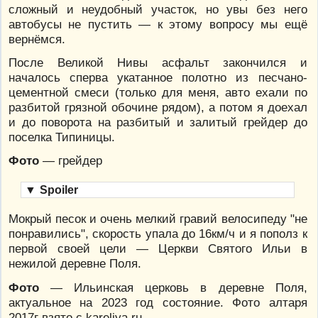
сложный и неудобный участок, но увы без него
автобусы не пустить — к этому вопросу мы ещё
вернёмся.
После Великой Нивы асфальт закончился и
началось сперва укатанное полотно из песчано-
цементной смеси (только для меня, авто ехали по
разбитой грязной обочине рядом), а потом я доехал
и до поворота на разбитый и залитый грейдер до
поселка Типиницы.
Фото
— грейдер
▼
Spoiler
Мокрый песок и очень мелкий гравий велосипеду "не
понравились", скорость упала до 16км/ч и я пополз к
первой своей цели — Церкви Святого Ильи в
нежилой деревне Поля.
Фото
— Ильинская церковь в деревне Поля,
актуальное на 2023 год состояние. Фото алтаря
2017г взято с kareliya.ru.