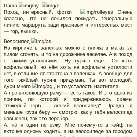
Паша
Поход интересный, фотки
Очень
классно, что не ленился покидать генеральную
линию маршрута ради красивых и интересных мест
— гор, вышки.
Велосипед
На кирпиче в валенках можно с пляжа в магаз за
пивом сгонять, и то на дорожнике веселее. А в поход
с такими условиями... Ну турист ещё... Он хоть
асфальтовый, но нём хоть на асфальте усталости
нет, в отличие от стартона в валенках. А вообще для
того тяжёлый туринг придуман. Ты вот молодой,
дури много
, и то усталость настигала.
А про вихляющую раму — есть такое. И это одна из
причин, по которой я придерживаюсь схемы
"тяжёлый горб — лёгкий велосипед". Правда, я
меньше груза беру — смотрю, как у тебя велосипед
навьючен, так это перебор.
А, но я один не езжу. Мне почему-то в кайф на
яхточке одному ходить, а на велосипеде за городом