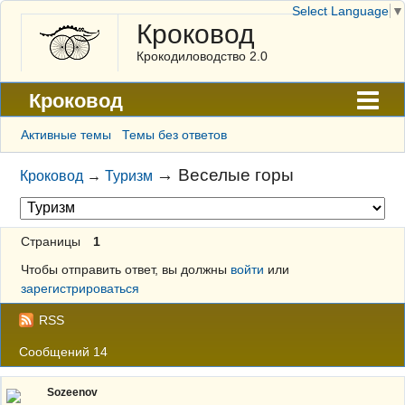
Select Language
▼
Кроковод
Крокодиловодство 2.0
Кроковод
Форум
Активные темы
Темы без ответов
Архив
→
Веселые горы
Кроковод
→
Туризм
ГАЛЕРЕЯ
Правила
Страницы
1
Поиск
Чтобы отправить ответ, вы должны
войти
или
зарегистрироваться
Регистрация
RSS
Вход
Сообщений 14
Sozeenov