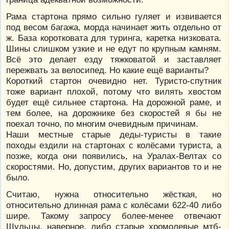
Рама стартона прямо сильно гуляет и извивается
под весом багажа, морда начинает жить отдельно от
ж. База коротковата для туринга, каретка низковата.
Шины слишком узкие и не едут по крупным камням.
Всё это делает езду тяжковатой и заставляет
пережвать за велосипед. Но какие ещё варианты?
Короткий стартон очевидно нет. Туристо-спутник
тоже вариант плохой, потому что вилять хвостом
будет ещё сильнее стартона. На дорожной раме, и
тем более, на дорожнике без скоростей я бы не
поехал точно, по многим очевидным причинам.
Наши местные старые деды-туристы в такие
походы ездили на стартонах с колёсами туриста, а
позже, когда они появились, на Уралах-Велтах со
скоростями. Но, допустим, других вариантов то и не
было.
Считаю, нужна относительно жёсткая, но
относительно длинная рама с колёсами 622-40 либо
шире. Такому запросу более-менее отвечают
Шульцы, наверное, либо старые хромолевые мтб-