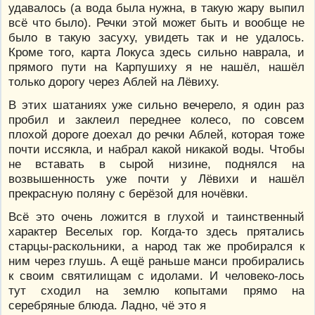
удавалось (а вода была нужна, в такую жару выпил
всё что было). Речки этой может быть и вообще не
было в такую засуху, увидеть так и не удалось.
Кроме того, карта Локуса здесь сильно наврала, и
прямого пути на Карпушиху я не нашёл, нашёл
только дорогу через Аблей на Лёвиху.
В этих шатаниях уже сильно вечерело, я один раз
пробил и заклеил переднее колесо, по совсем
плохой дороге доехал до речки Аблей, которая тоже
почти иссякла, и набрал какой никакой воды. Чтобы
не вставать в сырой низине, поднялся на
возвышенность уже почти у Лёвихи и нашёл
прекрасную поляну с берёзой для ночёвки.
Всё это очень ложится в глухой и таинственный
характер Веселых гор. Когда-то здесь прятались
старцы-раскольники, а народ так же пробирался к
ним через глушь. А ещё раньше манси пробирались
к своим святилищам с идолами. И человеко-лось
тут сходил на землю копытами прямо на
серебряные блюда. Ладно, чё это я