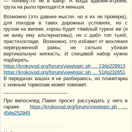
— почему-то не в кайф. А когда вдвоём-втроём,
груза на рыло приходится меньше.
Возможно (это давние мысли, но я их не проверю),
для походов в таких дорожных условиях, но с
грузом на велике, хорош будет тяжёлый туринг же (я
не вижу ему альтернативы), но с дабл топ тьюб,
прастихоспаде. Возможно, это избавит от вихляния
перегруженной рамы, не сильно убивая
вертикальную мягкость. И спицевой набор нужно
подбирать.
https://krokovod.org/forum/viewtopic.ph … 13#p229913
https://krokovod.org/forum/viewtopic.ph … 51#p232651
В передачах ваших я не разбираюсь, но планетарка
с ножным тормозам может поможет.
________________________
Про велосипед Павел просит рассуждать у него в
гараже
https://krokovod.org/forum/viewtopic.ph …
45#p252945