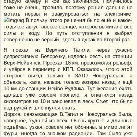
старую камеру и кое как заклеился. Получилось
тоже не очень, травило, поэтому решил дальше не
мотать нервы и эвакуироваться на электричке
В пользу этого решения было ещё и какое-
то дикое августовское солнце, которое выжигало все
силы и воду. Но путь отступления я выбрал
совершенно не верный, здесь я дурак во второй раз.
Я поехал из Верхнего Тагила, через ужасно
депрессивную Белоречку, надеясь сесть на станции
Верх-Нейвинск. Проехал 18 км, превозмогая рельеф,
и упёрся в периметр с КПП. Оказалось, что с этой
стороны въезд только в ЗАТО Новоуральск, а
объехать, хаха, нельзя, только возврат назад и ещё
10 км до станции Нейво-Рудянка. Тут желание ехать
дальше уже совсем пропало, я откатился назад
километров на 10 и заночевал в лесу. Съел что было
под рукой и шлёпнулся спать.
Дорога, связывающая В.Тагил и Новоуральск была,
наверное, худшей из всех. Очень крутые и длинные
подъёмы, узкая, совсем нет обочины, а мимо летят
фуры, иногда со значком радиации. Там было уже