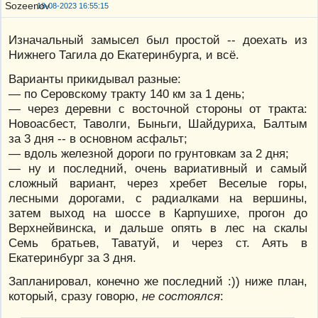
18-08-2023 16:55:15
Изначальный замысел был простой -- доехать из
Нижнего Тагила до Екатеринбурга, и всё.
Варианты прикидывал разные:
— по Серовскому тракту 140 км за 1 день;
— через деревни с восточной стороны от тракта:
Новоасбест, Таволги, Быньги, Шайдуриха, Балтым
за 3 дня -- в основном асфальт;
— вдоль железной дороги по грунтовкам за 2 дня;
— ну и последний, очень вариативный и самый
сложный вариант, через хребет Веселые горы,
лесными дорогами, с радиалками на вершины,
затем выход на шоссе в Карпушихе, прогон до
Верхнейвинска, и дальше опять в лес на скалы
Семь братьев, Таватуй, и через ст. Аять в
Екатеринбург за 3 дня.
Запланировал, конечно же последний :)) ниже план,
который, сразу говорю,
не состоялся
: