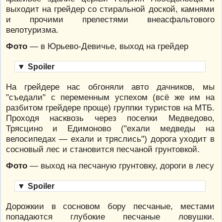
выходит на грейдер со стиральной доской, камнями
и прочими прелестями внеасфальтового
велотуризма.
Фото
— в Юрьево-Девичье, выход на грейдер
▼
Spoiler
На грейдере нас обгоняли авто дачников, мы
"съедали" с переменным успехом (всё же им на
разбитом грейдере проще) группки туристов на МТБ.
Проходя насквозь через поселки Медведово,
Трясцино и Едимоново ("ехали медведы на
велосипедах — ехали и тряслись") дорога уходит в
сосновый лес и становится песчаной грунтовкой.
Фото
— выход на песчаную грунтовку, дороги в лесу
▼
Spoiler
Дорожкии в сосновом бору песчаные, местами
попадаются глубокие песчаные ловушки.