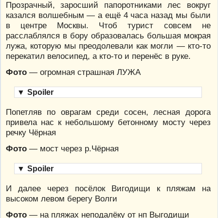
Прозрачный, заросший папоротниками лес вокруг
казался волшебным — а ещё 4 часа назад мы были
в центре Москвы. Чтоб турист совсем не
расслаблялся в бору образовалась большая мокрая
лужа, которую мы преодолевали как могли — кто-то
перекатил велосипед, а кто-то и перенёс в руке.
Фото
— огромная страшная ЛУЖА
▼
Spoiler
Попетляв по оврагам среди сосен, лесная дорога
привела нас к небольшому бетонному мосту через
речку Чёрная
Фото
— мост через р.Чёрная
▼
Spoiler
И далее через посёлок Вигодищи к пляжам на
высоком левом берегу Волги
Фото
— на пляжах неподалёку от нп Выгодищи