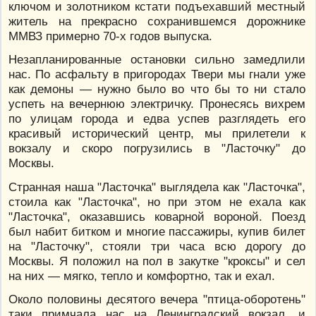
ключом и золотником кстати подъехавший местный
житель на прекрасно сохранившемся дорожнике
ММВЗ примерно 70-х годов выпуска.
Незапланированные остановки сильно замедлили
нас. По асфальту в пригородах Твери мы гнали уже
как демоны — нужно было во что бы то ни стало
успеть на вечернюю электричку. Пронесясь вихрем
по улицам города и едва успев разглядеть его
красивый исторический центр, мы прилетели к
вокзалу и скоро погрузились в "Ласточку" до
Москвы.
Странная наша "Ласточка" выглядела как "Ласточка",
стоила как "Ласточка", но при этом не ехала как
"Ласточка", оказавшись коварной вороной. Поезд
был набит битком и многие пассажиры, купив билет
на "Ласточку", стояли три часа всю дорогу до
Москвы. Я положил на пол в закутке "кроксы" и сел
на них — мягко, тепло и комфортно, так и ехал.
Около половины десятого вечера "птица-оборотень"
таки примчала нас на Ленинградский вокзал, и