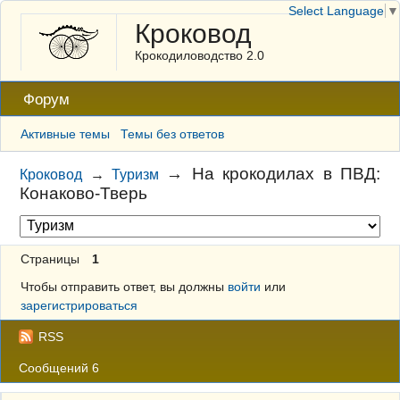
Select Language
▼
Кроковод
Крокодиловодство 2.0
Форум
Активные темы
Темы без ответов
→
На крокодилах в ПВД:
Кроковод
→
Туризм
Конаково-Тверь
Страницы
1
Чтобы отправить ответ, вы должны
войти
или
зарегистрироваться
RSS
Сообщений 6