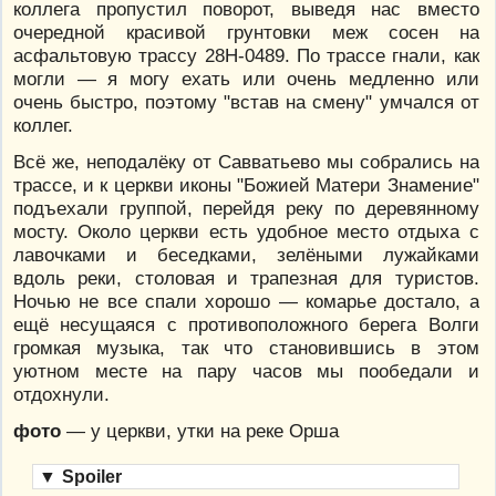
коллега пропустил поворот, выведя нас вместо
очередной красивой грунтовки меж сосен на
асфальтовую трассу 28Н-0489. По трассе гнали, как
могли — я могу ехать или очень медленно или
очень быстро, поэтому "встав на смену" умчался от
коллег.
Всё же, неподалёку от Савватьево мы собрались на
трассе, и к церкви иконы "Божией Матери Знамение"
подъехали группой, перейдя реку по деревянному
мосту. Около церкви есть удобное место отдыха с
лавочками и беседками, зелёными лужайками
вдоль реки, столовая и трапезная для туристов.
Ночью не все спали хорошо — комарье достало, а
ещё несущаяся с противоположного берега Волги
громкая музыка, так что становившись в этом
уютном месте на пару часов мы пообедали и
отдохнули.
фото
— у церкви, утки на реке Орша
▼
Spoiler