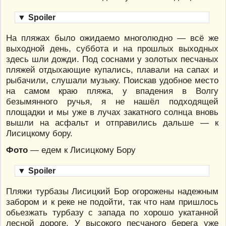
▼
Spoiler
На пляжах было ожидаемо многолюдно — всё же
выходной день, суббота и на прошлых выходных
здесь шли дожди. Под соснами у золотых песчаных
пляжей отдыхающие купались, плавали на сапах и
рыбачили, слушали музыку. Поискав удобное место
на самом краю пляжа, у впадения в Волгу
безымянного ручья, я не нашёл подходящей
площадки и мы уже в лучах закатного солнца вновь
вышли на асфальт и отправились дальше — к
Лисицкому бору.
Фото
— едем к Лисицкому Бору
▼
Spoiler
Пляжи турбазы Лисицкий Бор огорожены надежным
забором и к реке не подойти, так что нам пришлось
обьезжать турбазу с запада по хорошо укатанной
лесной дороге. У высокого песчаного берега уже