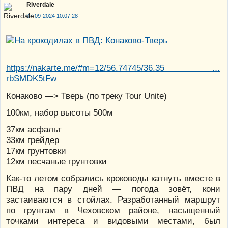
Riverdale
07-09-2024 10:07:28
https://nakarte.me/#m=12/56.74745/36.35 …
rbSMDK5tFw
Конаково —> Тверь (по треку Tour Unite)
100км, набор высоты 500м
37км асфальт
33км грейдер
17км грунтовки
12км песчаные грунтовки
Как-то летом собрались кроководы катнуть вместе в
ПВД на пару дней — погода зовёт, кони
застаиваются в стойлах. Разработанный маршрут
по грунтам в Чеховском районе, насыщенный
точками интереса и видовыми местами, был