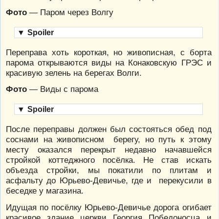
Фото
— Паром через Волгу
▼
Spoiler
Переправа хоть короткая, но живописная, с борта
парома открываются виды на Конаковскую ГРЭС и
красивую зелень на берегах Волги.
Фото
— Виды с парома
▼
Spoiler
После переправы должен был состояться обед под
соснами на живописном берегу, но путь к этому
месту оказался перекрыт недавно начавшейся
стройкой коттеджного посёлка. Не став искать
объезда стройки, мы покатили по плитам и
асфальту до Юрьево-Девичье, где и перекусили в
беседке у магазина.
Идущая по посёлку Юрьево-Девичье дорога огибает
красивое здание церкви Георгия Победоносца и