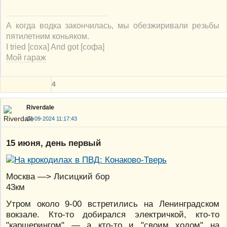
А когда водка закончилась, мы обезжиривали резьбы
пятилетним коньяком.
I tried [соха] And got [софа]
Мой гараж
4
Riverdale
07-09-2024 11:17:43
15 июня, день первый
Москва —> Лисицкий бор
43км
Утром около 9-00 встретились на Ленинградском
вокзале. Кто-то добирался электричкой, кто-то
"каршерингом" — а кто-то и "своим ходом" на