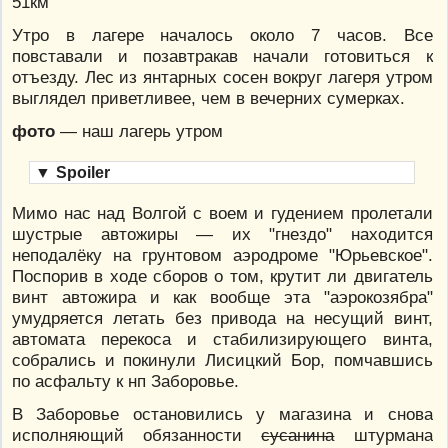
51км
Утро в лагере началось около 7 часов. Все
повставали и позавтракав начали готовиться к
отъезду. Лес из янтарных сосен вокруг лагеря утром
выглядел приветливее, чем в вечерних сумерках.
фото
— наш лагерь утром
▼
Spoiler
Мимо нас над Волгой с воем и гудением пролетали
шустрые автожиры — их "гнездо" находится
неподалёку на грунтовом аэродроме "Юрьевское".
Поспорив в ходе сборов о том, крутит ли двигатель
винт автожира и как вообще эта "аэрокозябра"
умудряется летать без привода на несущий винт,
автомата перекоса и стабилизирующего винта,
собрались и покинули Лисицкий Бор, помчавшись
по асфальту к нп Заборовье.
В Заборовье остановились у магазина и снова
исполняющий обязанности
сусанина
штурмана