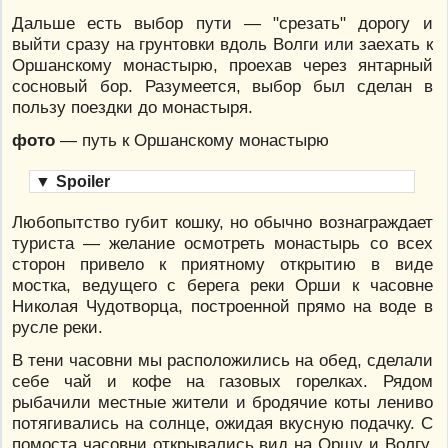
Дальше есть выбор пути — "срезать" дорогу и
выйти сразу на грунтовки вдоль Волги или заехать к
Оршанскому монастырю, проехав через янтарный
сосновый бор. Разумеется, выбор был сделан в
пользу поездки до монастыря.
фото
— путь к Оршанскому монастырю
▼
Spoiler
Любопытство губит кошку, но обычно вознаграждает
туриста — желание осмотреть монастырь со всех
сторон привело к приятному открытию в виде
мостка, ведущего с берега реки Орши к часовне
Николая Чудотворца, построенной прямо на воде в
русле реки.
В тени часовни мы расположились на обед, сделали
себе чай и кофе на газовых горелках. Рядом
рыбачили местные жители и бродячие коты лениво
потягивались на солнце, ожидая вкусную подачку. С
помоста часовни открывались вид на Оршу и Волгу,