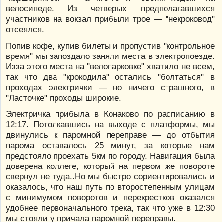
велосипеде. Из четверых предполагавшихся
участников на вокзал прибыли трое — "некроковод"
отсеялся.
Попив кофе, купив билеты и пропустив "контрольное
время" мы запоздало заняли места в электропоезде.
Изза этого места на "велопарковке" хватило не всем,
так что два "крокодила" остались "болтаться" в
проходах электрички — но ничего страшного, в
"Ласточке" проходы широкие.
Электричка прибыла в Конаково по расписанию в
12:17. Потолкавшись на выходе с платформы, мы
двинулись к паромной переправе — до отбытия
парома оставалось 25 минут, за которые нам
предстояло проехать 5км по городу. Навигация была
доверена коллеге, который на первом же повороте
свернул не туда..Но мы быстро сориентировались и
оказалось, что наш путь по второстепенным улицам
с минимумом поворотов и перекрестков оказался
удобнее первоначального трека, так что уже в 12:30
мы стояли у причала паромной переправы.