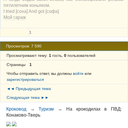
пятилетним коньяком.
I tried [соха] And got [софа]
Мой гараж
1
Просмотров: 7 590
Просматривают тему:
1
гость,
0
пользователей
Страницы
1
Чтобы отправить ответ, вы должны
войти
или
зарегистрироваться
◄◄ Предыдущая тема
Следующая тема ►►
Кроковод
→
Туризм
→
На крокодилах в ПВД:
Конаково-Тверь