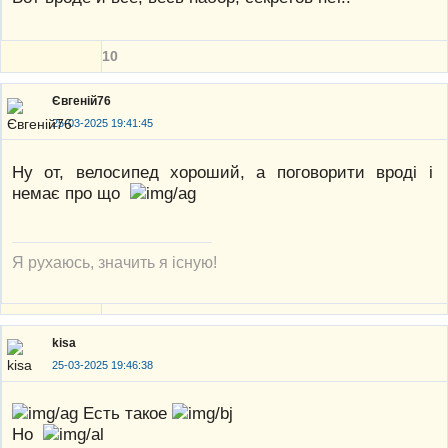
10
Євгеній76
25-03-2025 19:41:45
Ну от, велосипед хороший, а поговорити вроді і
немає про що
Я рухаюсь, значить я існую!
kisa
25-03-2025 19:46:38
Есть такое
Но