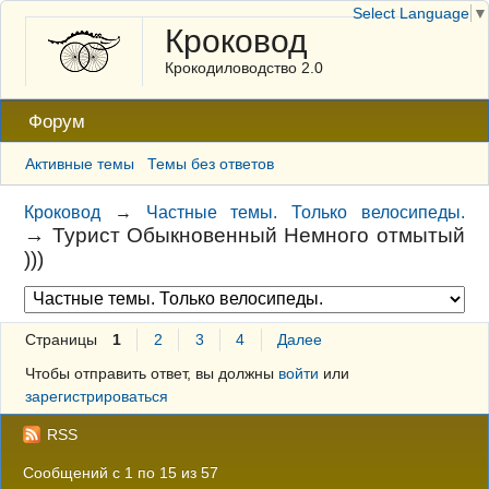
Select Language
▼
Кроковод
Крокодиловодство 2.0
Форум
Активные темы
Темы без ответов
Кроковод
→
Частные темы. Только велосипеды.
→
Турист Обыкновенный Немного отмытый
)))
Страницы
1
2
3
4
Далее
Чтобы отправить ответ, вы должны
войти
или
зарегистрироваться
RSS
Сообщений с 1 по 15 из 57