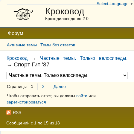
Select Language
▼
Кроковод
Крокодиловодство 2.0
Форум
Активные темы
Темы без ответов
Кроковод
→
Частные темы. Только велосипеды.
→
Спорт Гит '87
Страницы
1
2
Далее
Чтобы отправить ответ, вы должны
войти
или
зарегистрироваться
RSS
Сообщений с 1 по 15 из 18