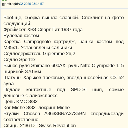
27-02-2026 23:14:57
Вообще, сборка вышла славной. Спеклист на фото
следующий:
Фреймсет ХВЗ Спорт Гит 1987 года
Рулевая кастом
Каретка Campagnolo картридж, чашки кастом под
М35х1. Установлены сальники
Седлодержатель Gipiemme 26,2
Седло Sportex
Вынос руля Shimano 600AX, руль Nitto Olympiade 115
шириной 370 мм
Шатуны Харьков трековые, звезда шоссейная СЗ 52
зуба
Педали контактные под SPD-Sl шип, самые
дешёвые с алиэкспресс
Цепь KMC 3/32
Ког Miche 3/32, локринг Miche
Втулки Chosen A3633BN/A3735BN спереди/сзади
соответственно
Спицы 2*36 DT Swiss Revolution