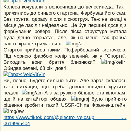
Колеса кочували з велосипеда до велосипеда. Так і
прижились до синього стартона. Фарбував його сам.
Без грунта, одразу після піскоструя. Теж на вилці є
місця де лак ліг неідеально. Це був перший досвід з
фарбування ровера. Після піска структура метала
була дещо "горбата", але, як на мене, так фарба
навіть краще тримається.
Стартон прийшов таким. Пофарбований кисточкою.
Під чорною фарбою колір зелений, як у "Спорта".
Виходить вони браття близнюки?
Обидва зелені, 68 рік, довгі.
Ви, певно, будете сильно бити. Але зараз склалась
така ситуація, що треба доволі швидко крутити
педалі
А з загрузкою більше ста кілограм,
ще й на китайторг ободах
було прийнято
рішення зробити такий USSR-China Франкенштейн
https://www.tiktok.com/@electro_velosup …
0619995404