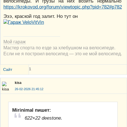
велосипеды. И грузы на них возить нормально
https://krokovod.org/forum/viewtopic.php?pid=782#p782
Эээ, краской год залит. Но тут он
Мой гараж
Мастер спорта по езде за хлебушком на велосипеде.
Если не я построил велосипед — это не мой велосипед.
1
Сайт
kisa
26-02-2026 21:45:12
Mirinimal пишет:
622×22 deestone.