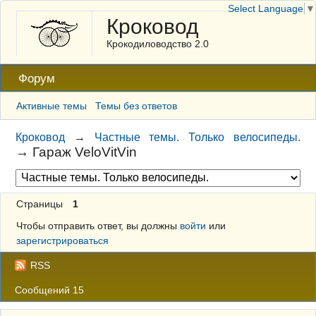
Select Language
▼
Кроковод
Крокодиловодство 2.0
Форум
Активные темы
Темы без ответов
Кроковод
→
Частные темы. Только велосипеды.
→
Гараж VeloVitVin
Страницы
1
Чтобы отправить ответ, вы должны
войти
или
зарегистрироваться
RSS
Сообщений 15