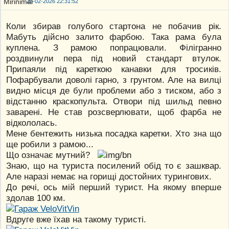
26-02-2026 22:31:52
Коли збирав голубого стартона не побачив рік.
Мабуть дійсно залито фарбою. Така рама була
куплена. З рамою попрацювали. Філігранно
роздвинули пера під новий стандарт втулок.
Припаяли під кареткою канавки для тросиків.
Пофарбували доволі гарно, з грунтом. Але на вилці
видно місця де були проблеми або з тиском, або з
відстанню краскопульта. Отвори під шильд певно
заварені. Не став розсверлювати, щоб фарба не
відкололась.
Мене бентежить низька посадка каретки. Хто зна що
ще робили з рамою...
Що означає мутний?
Знаю, що на туриста посилений обід то є зашквар.
Але наразі немає на горищі достойних турингових.
До речі, ось мій перший турист. На якому вперше
здолав 100 км.
Вдруге вже їхав на такому туристі.