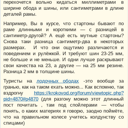
перехочется вольно кидаться миллиметрами в
ширине обода и шины, или сантиметрами в длине
деталей рамы.
Например, Вы в курсе, что стартоны бывают по
раме длинными и короткими — с разницей в
сантиметр-другой? А ещё есть мутные стартоны?
Снова таки разница сантиметр-два в некоторых
размерах. И что они ощутимо различаются и
поведением и рулёжкой. И требуют шин 23-25 мм,
не больше и не меньше. И одни лучше раскрывают
свои качества на 23, а другие — на 25 мм резине.
Разница 2 мм в толщине шины.
Туристы на
лодочных ободах
-это вообще за
гранью, как на таком ехать можно... Как вспомню, так
вздрогну
https://krokovod.org/forum/viewtopic.php?
pid=4870#p4870
(для разгону можно этот длинный
пост почитать , там под спойлерами — чтобы
понять, о каких материях я говорю, заодно поймёте,
что на правильном колесе учитесь колдунству со
спицами)