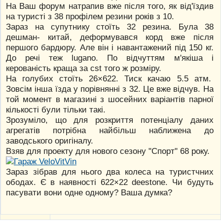
На Ваш форум натрапив вже після того, як від'їздив
на туристі з 38 профілем резини років з 10.
Зараз на супутнику стоїть 32 резина. Була 38
дешман- китай, деформувався корд вже після
першого бардюру. Але він і навантажений під 150 кг.
До речі теж lugano. По відчуттям м'якіша і
керованість краща за cst того ж розміру.
На голубих стоїть 26×622. Тиск качаю 5.5 атм.
Зовсім інша їзда у порівнянні з 32. Це вже відчув. На
той момент в магазині з шосейних варіантів парної
кількості були тільки такі.
Зрозуміло, що для розкриття потенціалу даних
агрегатів потрібна найбільш наближена до
заводського оригіналу.
Взяв для проекту для нового сезону "Спорт" 68 року.
Зараз зібрав для нього два колеса на туристчних
ободах. Є в наявності 622×22 deestone. Чи будуть
пасувати вони одне одному? Ваша думка?