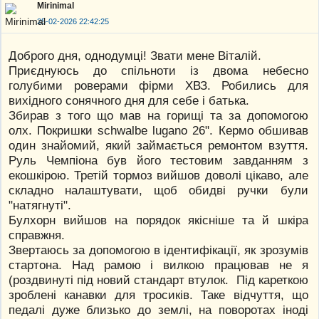
Mirinimal
25-02-2026 22:42:25
Доброго дня, однодумці! Звати мене Віталій.
Приєднуюсь до спільноти із двома небесно
голубими роверами фірми ХВЗ. Робились для
вихідного сонячного дня для себе і батька.
Збирав з того що мав на горищі та за допомогою
олх. Покришки schwalbe lugano 26". Кермо обшивав
один знайомий, який займається ремонтом взуття.
Руль Чемпіона був його тестовим завданням з
екошкірою. Третій тормоз вийшов доволі цікаво, але
складно налаштувати, щоб обидві ручки були
"натягнуті".
Булхорн вийшов на порядок якісніше та й шкіра
справжня.
Звертаюсь за допомогою в ідентифікації, як зрозумів
стартона. Над рамою і вилкою працював не я
(роздвинуті під новий стандарт втулок. Під кареткою
зроблені канавки для тросиків. Таке відчуття, що
педалі дуже близько до землі, на поворотах іноді