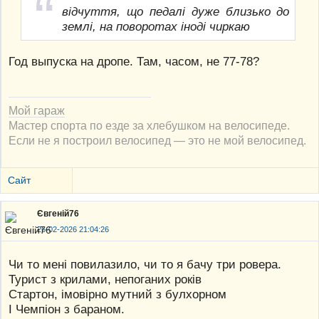
відчуття, що педалі дуже близько до
землі, на поворотах іноді чиркаю
Год выпуска на дропе. Там, часом, не 77-78?
Мой гараж
Мастер спорта по езде за хлебушком на велосипеде.
Если не я построил велосипед — это не мой велосипед.
Сайт
Євгеній76
26-02-2026 21:04:26
Чи то мені повилазило, чи то я бачу три ровера.
Турист з крилами, непоганих років
Стартон, імовірно мутний з булхорном
І Чемпіон з бараном.