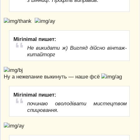
Mirinimal пишет:
Не викидати ж) Вигляд дійсно вінтаж-
китайторг
Ну а нежелание выкинуть — наше фсё
Mirinimal пишет:
починаю оволодівати мистецтвом
спицювання.