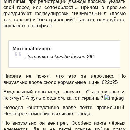
Mirinimal
, при регистрации дважды просили указать
свой город или село+область. Причём в просьбе
фигурируют формулировки "НОРМАЛЬНО" (прямо
так, капсом) и "без кривляний". Так что, пожалуйста,
поправьте в профиле.
Mirinimal пишет:
Покришки schwalbe lugano
26"
Нифига не понял, что это за иероглиф. Но
визуально вроде около нормальные шины 622х25
Ежеднвыный велосипед, конечно... Стартону крылья
не жмут? А руль с седлом, как от Украины?
Новодел конструктивно вроде почти правильный.
Некоторое сомнение вызывают обода.
Но визуально он венигрет. Особено из-за чёрных
элементов. Да и на такой основе вобще сразу