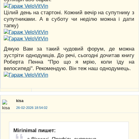
Цілий день на стартоні. Кожний вечір на супутнику з
супутниками. А в суботу чи неділю можна і дати
тапку)
Дякую Вам за такий чудовий форум, де можна
зустріти однодумців. До речі, сьогодні дочитав книгу
Роберта Пенна "Про що я мрію, коли їду на
велосипеді". Рекомендую. Він теж наш однодумець.
kisa
26-02-2026 18:54:02
Mirinimal пишет:
з Вінниці. Профіль виправив.