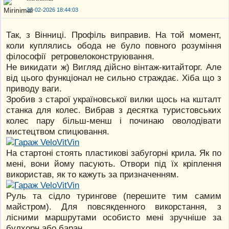
26-02-2026 18:44:03
Так, з Вінниці. Профіль виправив. На той момент,
коли куплялись обода не було повного розуміння
філософії ретровелоконструювання.
Не викидати ж) Вигляд дійсно вінтаж-китайторг. Але
від цього функціонал не сильно страждає. Хіба що з
приводу ваги.
Зробив з старої україновської вилки щось на кшталт
станка для колес. Вибрав з десятка туристовських
колес пару більш-менш і починаю оволодівати
мистецтвом спицювання.
На стартоні стоять пластикові забугорні крила. Як по
мені, вони йому пасують. Отвори під їх кріплення
використав, як то кажуть за призначенням.
Руль та сідло турингове (перешите тим самим
майстром). Для повсякденного викорстання, з
лісними маршрутами особисто мені зручніше за
булхорн або баран.