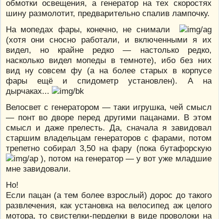
обмотки освещения, а генератор на тех скоростях
шину размолотит, предварительно спалив лампочку.
На мопедах фары, конечно, не снимали
(хотя они сносно работали, и включенными я их
видел, но крайне редко — настолько редко,
насколько видел мопеды в темноте), ибо без них
вид ну совсем фу (а на более старых в корпусе
фары ещё и спидометр установлен). А на
дырчаках...
Велосвет с генератором — таки игрушка, чей смысл
— понт во дворе перед другими пацанами. В этом
смысл и даже прелесть. Да, сначала я завидовал
старшим владельцам генераторов с фарами, потом
трепетно собирал 3,50 на фару (пока бутафорскую
), потом на генератор — у вот уже младшие
мне завидовали.
Но!
Если пацан (а тем более взрослый) дорос до такого
развлечения, как установка на велосипед аж целого
мотора, то свистелки-перделки в виде проволоки на