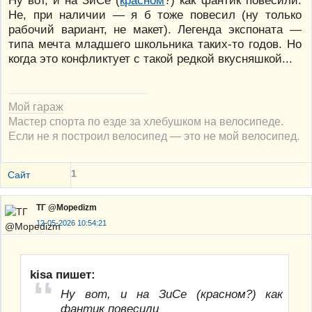
Ну вот, и на ЗиСе (
красном
?) как фантик повесили.
Не, при наличии — я б тоже повесил (ну только
рабочий вариант, не макет). Легенда экспоната —
типа мечта младшего школьника таких-то годов. Но
когда это конфликтует с такой редкой вкусняшкой...
Мой гараж
Мастер спорта по езде за хлебушком на велосипеде.
Если не я построил велосипед — это не мой велосипед.
1
Сайт
ТГ @Mopedizm
12-05-2026 10:54:21
kisa пишет:
Ну вот, и на ЗиСе (красном?) как
фантик повесили