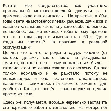
Кстати, моё свидетельство, как участника
оригинальной мотовелосипедной движухи в те
времена, когда она двигалась. На практике, в 80-е
годы света на мотовелосипедах рыбаков, дачников и
пацанов-катальцев, как я, ни у кого особо не было за
ненадобностью. Не похоже, чтобы к тому времени
что-то в этом вопросе изменилось с 60-х. Где и
когда им светить? На практике, в реальной
эксплуатации?
Цеплял кто-то что-то редко и сдуру, конечно (от
мотора, динамку как-то никто не догадывался
тулить), но как-то не в тему пользоваться было —
катались-то и по делам ездили по светлому. Да оно
толком нормально и не работало, потому не
пользовались и оно постепенно отваливалось,
например — снималось при каком-то ремонте для
удобства. Кто это прошёл — заново уже не цеплял
просто из лени.
Здесь же, получается, вообще нереально заставить
его нормально работать изначально. На моторе нет