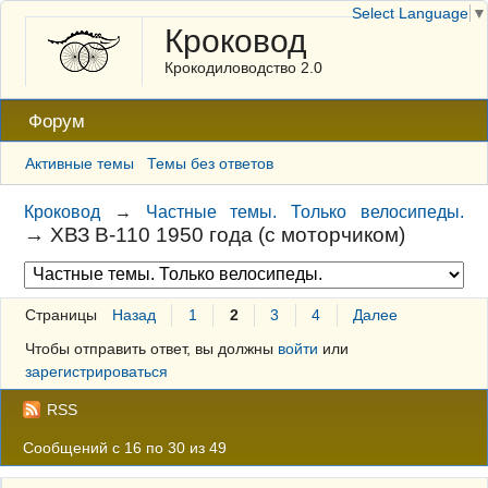
Select Language
▼
Кроковод
Крокодиловодство 2.0
Форум
Активные темы
Темы без ответов
Кроковод
→
Частные темы. Только велосипеды.
→
ХВЗ В-110 1950 года (с моторчиком)
Страницы
Назад
1
2
3
4
Далее
Чтобы отправить ответ, вы должны
войти
или
зарегистрироваться
RSS
Сообщений с 16 по 30 из 49