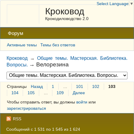
Select Language
▼
Кроковод
Крокодиловодство 2.0
Форум
Активные темы
Темы без ответов
Кроковод
→
Общие темы. Мастерская. Библиотека.
→
Велорезина
Вопросы.
Страницы
Назад
1
…
101
102
103
104
105
…
109
Далее
Чтобы отправить ответ, вы должны
войти
или
зарегистрироваться
RSS
Сообщений с 1 531 по 1 545 из 1 624