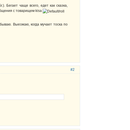
). Бегает чаще всего, едет как сказка,
 общения с товарищем kisa
абываю. Выезжаю, когда мучает тоска по
#2