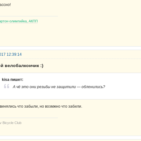
ассно!
артон-олимпийка, АКПП
017 12:39:14
й велобалкончик :)
kisa пишет:
А чё это они резьбы не защитили — обленились?
винялись что забыли, но возмжно что забили.
v Bicycle Club