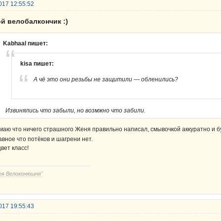
017 12:55:52
й велобалкончик :)
Kabhaal пишет:
kisa пишет:
А чё это они резьбы не защитили — обленились?
Извинялись что забыли, но возмжно что забили.
маю что ничего страшного Женя правильно написал, смывочкой аккуратно и б
авное что потёков и шагрени нет.
цвет класс!
оя Велоконюшня"
017 19:55:43