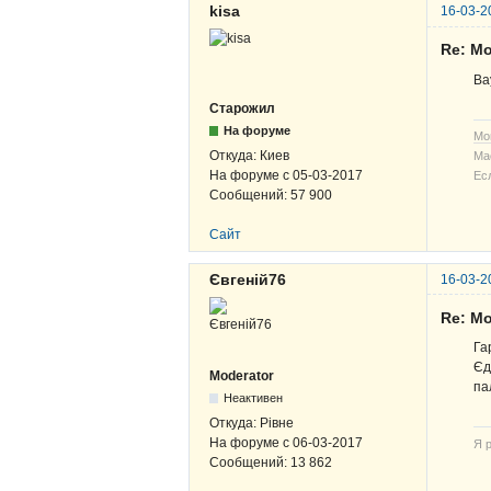
kisa
16-03-2
Re: Мо
Ва
Старожил
На форуме
Мо
Откуда:
Киев
Ма
На форуме с
05-03-2017
Ес
Сообщений:
57 900
Сайт
Євгеній76
16-03-2
Re: Мо
Га
Єд
Moderator
па
Неактивен
Откуда:
Рівне
На форуме с
06-03-2017
Я р
Сообщений:
13 862