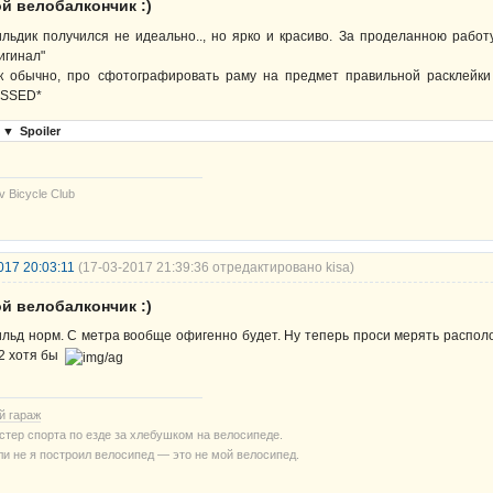
й велобалкончик :)
льдик получился не идеально.., но ярко и красиво. За проделанною работ
игинал"
к обычно, про сфотографировать раму на предмет правильной расклейки
ISSED*
▼
Spoiler
v Bicycle Club
017 20:03:11
(17-03-2017 21:39:36 отредактировано kisa)
й велобалкончик :)
льд норм. С метра вообще офигенно будет. Ну теперь проси мерять располо
2 хотя бы
й гараж
стер спорта по езде за хлебушком на велосипеде.
ли не я построил велосипед — это не мой велосипед.