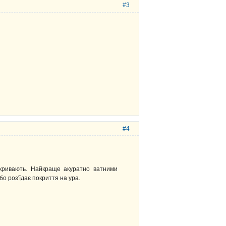
#3
#4
акривають. Найкраще акуратно ватними
о роз'їдає покриття на ура.