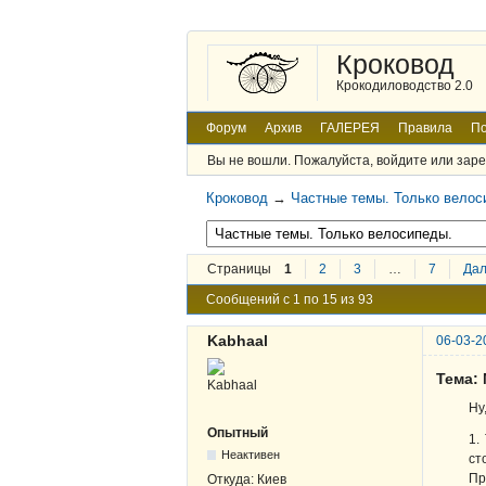
Кроковод
Крокодиловодство 2.0
Форум
Архив
ГАЛЕРЕЯ
Правила
По
Вы не вошли.
Пожалуйста, войдите или заре
Кроковод
→
Частные темы. Только велос
Страницы
1
2
3
…
7
Да
Сообщений с 1 по 15 из 93
Kabhaal
06-03-2
Тема:
Ну
Опытный
1.
Неактивен
ст
Пр
Откуда:
Киев