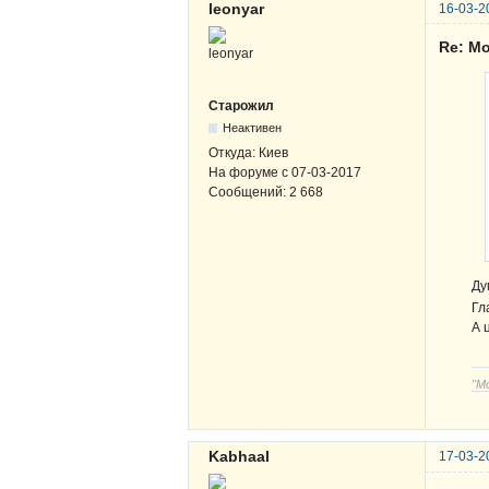
leonyar
16-03-2
Re: Мо
Старожил
Неактивен
Откуда:
Киев
На форуме с
07-03-2017
Сообщений:
2 668
Ду
Гл
А 
"М
Kabhaal
17-03-2