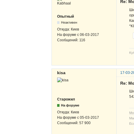
Re: Мо
Ши
ор
Опытный
Ка
Неактивен
*K
Откуда:
Киев
На форуме с
06-03-2017
Сообщений:
116
Kyi
kisa
17-03-2
Re: Мо
Ши
54
Старожил
На форуме
Откуда:
Киев
Мо
На форуме с
05-03-2017
Ма
Сообщений:
57 900
Ес