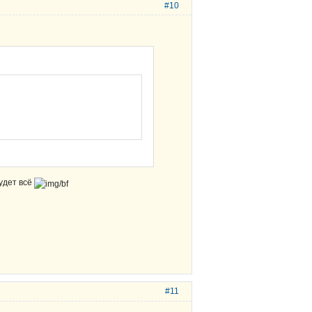
#10
удет всё
#11