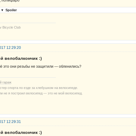
, полифарб
▼
Spoiler
v Bicycle Club
017 12:29:20
й велобалкончик :)
чё это они резьбы не защитили — обленились?
й гараж
стер спорта по езде за хлебушком на велосипеде.
ли не я построил велосипед — это не мой велосипед.
017 12:29:31
й велобалкончик :)