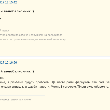
017 12:15:42
й велобалкончик :)
у.
й гараж
стер спорта по езде за хлебушком на велосипеде.
ли не я построил велосипед — это не мой велосипед.
017 12:16:56
й велобалкончик :)
рно.
ине, з різьбами будуть проблеми. Де часто рами фарбують, там самі з
лочками змивку для фарби нанести. Можна і кісточкою. Тільки дуже обережно, б
ухаюсь, значить я існую!