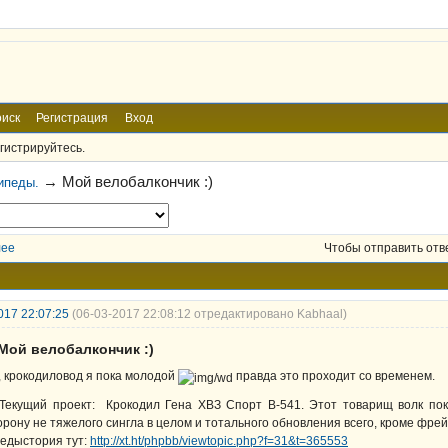
иск
Регистрация
Вход
гистрируйтесь.
→
Мой велобалкончик :)
ипеды.
лее
Чтобы отправить отв
017 22:07:25
(06-03-2017 22:08:12 отредактировано Kabhaal)
 Мой велобалкончик :)
, крокодиловод я пока молодой
правда это проходит со временем.
 Текущий проект: Крокодил Гена ХВЗ Спорт В-541. Этот товарищ волк пок
орону не тяжелого сингла в целом и тотального обновления всего, кроме фрей
едыстория тут:
http://xt.ht/phpbb/viewtopic.php?f=31&t=365553