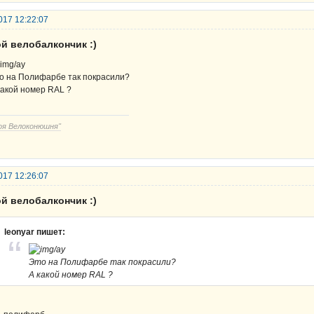
017 12:22:07
й велобалкончик :)
о на Полифарбе так покрасили?
какой номер RAL ?
оя Велоконюшня"
017 12:26:07
й велобалкончик :)
leonyar пишет:
Это на Полифарбе так покрасили?
А какой номер RAL ?