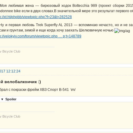
 Моя любимая жена — бирюзовый ходок Bottecchia 989 (проект сборки 2015г.
ndonnee bike если в двух словах.В значительной мере это результат первого
tp://xt.ht/phpbb/viewtopic.php?f=23&t=282528
 Ну и первая любовь Trek Superfly AL 2013 — вспоминаю нечасто, но и не з
сам и грунтам, зимой и еще когда хочу заехать Шелковичную ночью
tp://velokyiv.com/forum/viewtopic.php … p;t=148789
v Bicycle Club
017 12:12:24
й велобалкончик :)
брал с покраски фрейм ХВЗ Спорт В-541 \m/
▼
Spoiler
v Bicycle Club