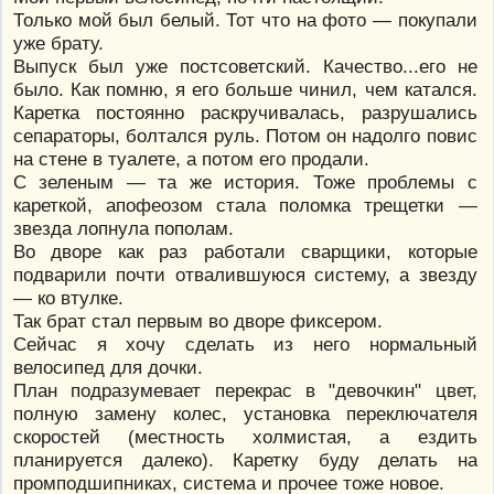
Только мой был белый. Тот что на фото — покупали
уже брату.
Выпуск был уже постсоветский. Качество...его не
было. Как помню, я его больше чинил, чем катался.
Каретка постоянно раскручивалась, разрушались
сепараторы, болтался руль. Потом он надолго повис
на стене в туалете, а потом его продали.
С зеленым — та же история. Тоже проблемы с
кареткой, апофеозом стала поломка трещетки —
звезда лопнула пополам.
Во дворе как раз работали сварщики, которые
подварили почти отвалившуюся систему, а звезду
— ко втулке.
Так брат стал первым во дворе фиксером.
Сейчас я хочу сделать из него нормальный
велосипед для дочки.
План подразумевает перекрас в "девочкин" цвет,
полную замену колес, установка переключателя
скоростей (местность холмистая, а ездить
планируется далеко). Каретку буду делать на
промподшипниках, система и прочее тоже новое.