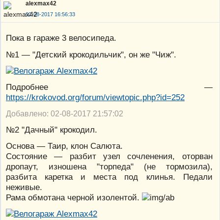
alexmax42
02-08-2017 16:56:33
Пока в гараже 3 велосипеда.
№1 — "Детский крокодильчик", он же "Чиж".
Подробнее —
https://krokovod.org/forum/viewtopic.php?id=252
Добавлено: 02-08-2017 21:57:02
№2 "Дачный" крокодил.
Основа — Таир, клон Салюта.
Состояние — разбит узел сочленения, оторван
дропаут, изношена "торпеда" (не тормозила),
разбита каретка и места под клинья. Педали
неживые.
Рама обмотана черной изолентой.