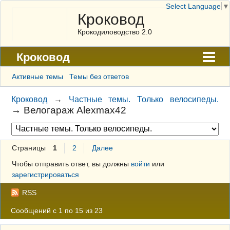
Select Language
▼
Кроковод
Крокодиловодство 2.0
Кроковод
Форум
Активные темы
Темы без ответов
Архив
Кроковод
→
Частные темы. Только велосипеды.
→
Велогараж Alexmax42
ГАЛЕРЕЯ
Правила
Страницы
1
2
Далее
Поиск
Чтобы отправить ответ, вы должны
войти
или
Регистрация
зарегистрироваться
Вход
RSS
Сообщений с 1 по 15 из 23