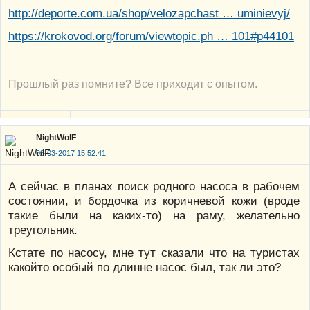
http://deporte.com.ua/shop/velozapchast … uminievyj/
https://krokovod.org/forum/viewtopic.ph … 101#p44101
Прошлый раз помните? Все приходит с опытом.
NightWolF
08-03-2017 15:52:41
А сейчас в планах поиск родного насоса в рабочем
состоянии, и бордочка из коричневой кожи (вроде
такие были на каких-то) на раму, желательно
треугольник.
Кстате по насосу, мне тут сказали что на туристах
какойто особый по длинне насос был, так ли это?