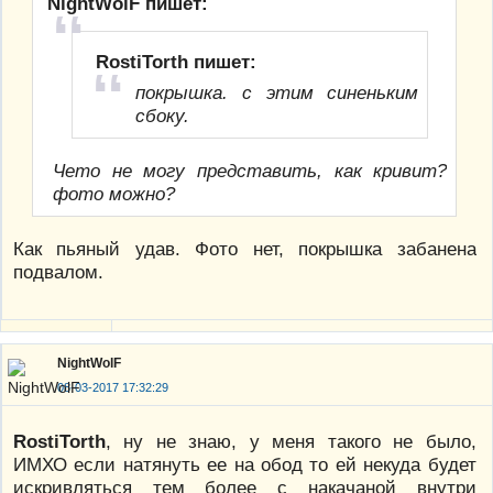
NightWolF пишет:
RostiTorth пишет:
покрышка. с этим синеньким
сбоку.
Чето не могу представить, как кривит?
фото можно?
Как пьяный удав. Фото нет, покрышка забанена
подвалом.
NightWolF
08-03-2017 17:32:29
RostiTorth
, ну не знаю, у меня такого не было,
ИМХО если натянуть ее на обод то ей некуда будет
искривляться тем более с накачаной внутри