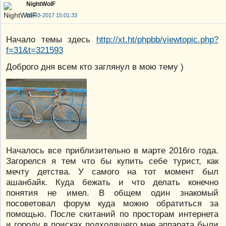
NightWolF
08-03-2017 15:01:33
Начало темы здесь
http://xt.ht/phpbb/viewtopic.php?
f=31&t=321593
Доброго дня всем кто заглянул в мою тему )
Началось все приблизительно в марте 2016го года.
Загорелся я тем что бы купить себе турист, как
мечту детства. У самого на тот момент был
ашанбайк. Куда бежать и что делать конечно
понятия не имел. В общем один знакомый
посоветовал форум куда можно обратиться за
помощью. После скитаний по просторам интернета
и городу в поисках подходящего мне аппарата были