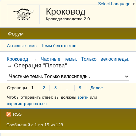
Select Language
▼
Кроковод
Крокодиловодство 2.0
Форум
Активные темы
Темы без ответов
Кроковод
→
Частные темы. Только велосипеды.
→
Операция "Плотва"
Страницы
1
2
3
…
9
Далее
Чтобы отправить ответ, вы должны
войти
или
зарегистрироваться
RSS
Сообщений с 1 по 15 из 129