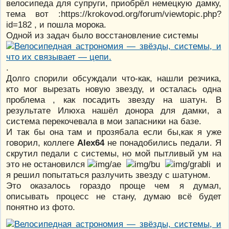
велосипеда для супруги, приобрёл немецкую дамку,
тема вот :https://krokovod.org/forum/viewtopic.php?
id=182 , и пошла морока.
Одной из задач было восстановление системы
.
Долго спорили обсуждали что-как, нашли резчика,
кто мог вырезать новую звезду, и осталась одна
проблема , как посадить звезду на шатун. В
результате Илюха нашёл донора для дамки, а
система перекочевала в мои запасники на базе.
И так бы она там и прозябала если бы,как я уже
говорил, коллеге
Alex64
не понадобились педали. Я
скрутил педали с системы, но мой пытливый ум на
это не остановился
и
я решил попытаться разлучить звезду с шатуном.
Это оказалось гораздо проще чем я думал,
описывать процесс не стану, думаю всё будет
понятно из фото.