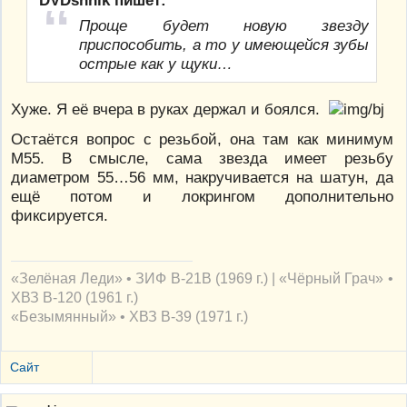
DVDshnik пишет:
Проще будет новую звезду
приспособить, а то у имеющейся зубы
острые как у щуки…
Хуже. Я её вчера в руках держал и боялся.
Остаётся вопрос с резьбой, она там как минимум
М55. В смысле, сама звезда имеет резьбу
диаметром 55…56 мм, накручивается на шатун, да
ещё потом и локрингом дополнительно
фиксируется.
«Зелёная Леди» • ЗИФ В-21В (1969 г.) | «Чёрный Грач» •
ХВЗ В-120 (1961 г.)
«Безымянный» • ХВЗ В-39 (1971 г.)
Сайт