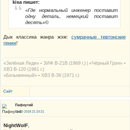
kisa пишет:
«Где нормальный инженер поставит
одну деталь, немецкий поставит
десять»©
Дык классика жанра жэж:
сумрачные тевтонские
гении
!
«Зелёная Леди» • ЗИФ В-21В (1969 г.) | «Чёрный Грач» •
ХВЗ В-120 (1961 г.)
«Безымянный» • ХВЗ В-39 (1971 г.)
Сайт
Пафнутий
11-02-2018 21:10:21
NightWolF
,