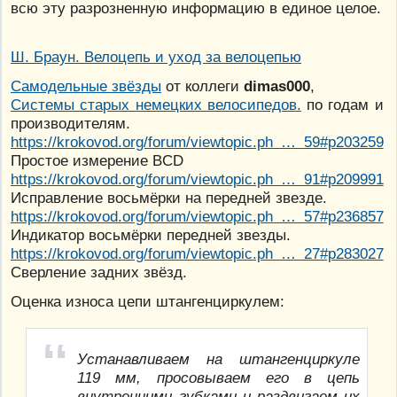
всю эту разрозненную информацию в единое целое.
Ш. Браун. Велоцепь и уход за велоцепью
Самодельные звёзды
от коллеги
dimas000
,
Системы старых немецких велосипедов.
по годам и
производителям.
https://krokovod.org/forum/viewtopic.ph … 59#p203259
Простое измерение BCD
https://krokovod.org/forum/viewtopic.ph … 91#p209991
Исправление восьмёрки на передней звезде.
https://krokovod.org/forum/viewtopic.ph … 57#p236857
Индикатор восьмёрки передней звезды.
https://krokovod.org/forum/viewtopic.ph … 27#p283027
Сверление задних звёзд.
Оценка износа цепи штангенциркулем:
Устанавливаем на штангенциркуле
119 мм, просовываем его в цепь
внутренними губками и раздвигаем их