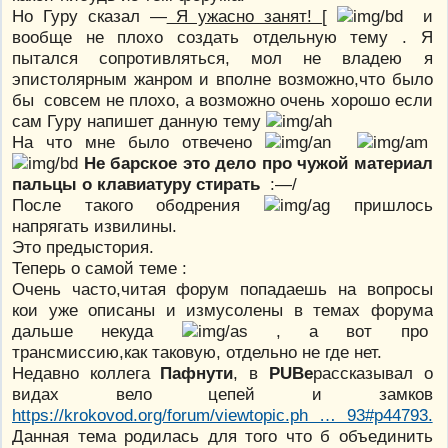
Но Гуру сказал —
Я ужасно занят!
[
и
вообще не плохо создать отдельную тему . Я
пытался сопротивляться, мол не владею я
эпистолярным жанром и вполне возможно,что было
бы совсем не плохо, а возможно очень хорошо если
сам Гуру напишет данную тему
На что мне было отвечено
Не барское это дело про чужой материал
пальцы о клавиатуру стирать
:—/
После такого ободрения
пришлось
напрягать извилины.
Это предыстория.
Теперь о самой теме :
Очень часто,читая форум попадаешь на вопросы
кои уже описаны и измусолены в темах форума
дальше некуда
, а вот про
трансмиссию,как таковую, отдельно не где нет.
Недавно коллега
Пафнути
, в
PUBе
рассказывал о
видах вело цепей и замков
https://krokovod.org/forum/viewtopic.ph … 93#p44793.
Данная тема родилась для того что б объединить