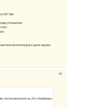
на 507 мм.
 ради улучшения.
стоят.
ше.
нам боги велосипедов и дали гаражи.
#9
уже постсоветской на 24-х дюймовых