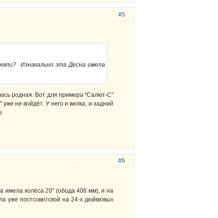
#5
няли? Изначально эта Десна имела
лась родная. Вот для примера "Салют-С"
уже не войдёт. У него и вилка, и задний
ы.
#6
да имела колёса 20" (обода 406 мм), и на
ла уже постсоветской на 24-х дюймовых