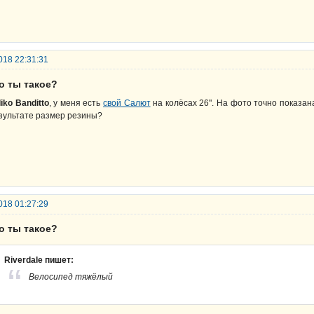
018 22:31:31
о ты такое?
liko Banditto
, у меня есть
свой Салют
на колёсах 26". На фото точно показана
зультате размер резины?
018 01:27:29
о ты такое?
Riverdale пишет:
Велосипед тяжёлый