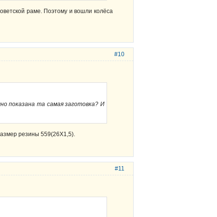
советской раме. Поэтому и вошли колёса
#10
очно показана та самая заготовка? И
 размер резины 559(26Х1,5).
#11