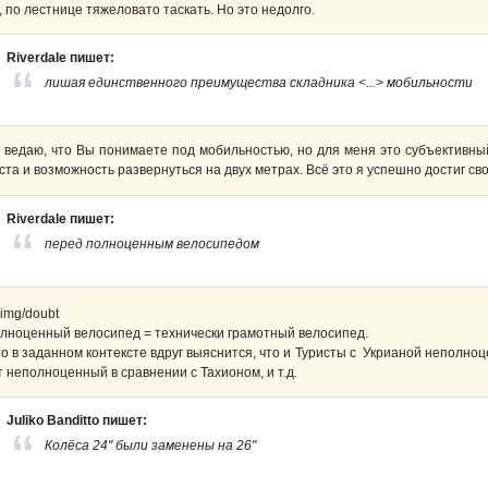
, по лестнице тяжеловато таскать. Но это недолго.
Riverdale пишет:
лишая единственного преимущества складника <...> мобильности
 ведаю, что Вы понимаете под мобильностью, но для меня это субъективный
ста и возможность развернуться на двух метрах. Всё это я успешно достиг св
Riverdale пишет:
перед полноценным велосипедом
лноценный велосипед = технически грамотный велосипед.
то в заданном контексте вдруг выяснится, что и Туристы с Укрианой неполн
т неполноценный в сравнении с Тахионом, и т.д.
Juliko Banditto пишет:
Колёса 24" были заменены на 26"