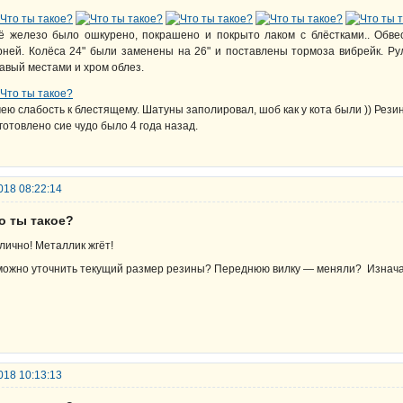
ё железо было ошкурено, покрашено и покрыто лаком с блёстками.. Обв
рней. Колёса 24" были заменены на 26" и поставлены тормоза вибрейк. Рул
авый местами и хром облез.
ею слабость к блестящему. Шатуны заполировал, шоб как у кота были )) Рези
готовлено сие чудо было 4 года назад.
018 08:22:14
о ты такое?
лично! Металлик жгёт!
можно уточнить текущий размер резины? Переднюю вилку — меняли? Изначал
018 10:13:13