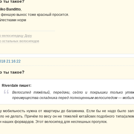
о ты такое?
liko Banditto
,
 феншую вынос тоже красный просится.
блестками норм
о велосипедицу Дору
о остальных велосипедов
018 21:16:22
о ты такое?
Riverdale пишет:
Велосипед тяжёлый, передачи, седло и покрышки только утя
преимущества складника перед полноценным велосипедом — мобил
у мобильность нужна от квартиры до багажника. Если бы не надо было зап
ло не делать. Причём по весу он не тяжелей китайских подобного типа(алю
и наших форвардов. Этот велосипед для неспешных прогулок.