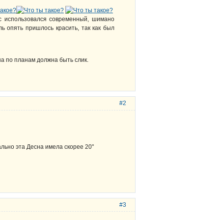
ес использовался современный, шимано
ь опять пришлось красить, так как был
на по планам должна быть слик.
#2
ьно эта Десна имела скорее 20"
#3