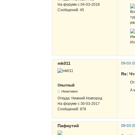
На форуме с
04-03-2018
Сообщений:
45
Вс
ту
рж
Им
Из
mk011
09-03-2
Re: Чт
От
Опытный
А 
Неактивен
Откуда:
Нижний Новгород
На форуме с
30-03-2017
Сообщений:
978
Пафнутий
09-03-2