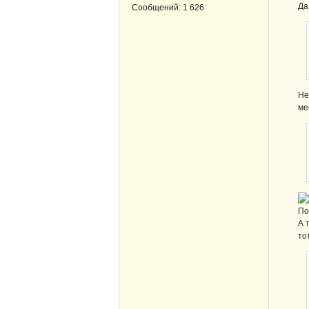
Да
Сообщений:
1 626
Не
ме
По
А 
то