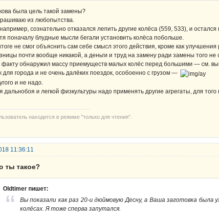
кова была цель такой замены?
рашиваю из любопытства.
 например, сознательно отказался лепить другие колёса (559, 533), и остался 
тя поначалу блудные мысли бегали установить колёса побольше.
итоге не смог объяснить сам себе смысл этого действия, кроме как улучшения
зницы почти вообще никакой, а деньги и труд на замену ради замены того не 
 факту обнаружил массу приемуществ малых колёс перед большими — см. вы
к для города и не очень далёких поездок, особоенно с грузом —
угого и не надо.
я дальнобоя и легкой физкультуры надо применять другие агрегаты, для того 
льзователь находится в режиме "только для чтения".
018 11:36:11
о ты такое?
Oldtimer пишет:
Вы показали как раз 20-и дюймовую Десну, а Ваша заготовка была 
колёсах. Я тоже сперва запутался.