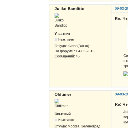
Juliko Banditto
09-03-2
Re: Чт
Участник
Неактивен
Откуда:
Киров(Вятка)
На форуме с
04-03-2018
Се
Сообщений:
45
с 
тр
Oldtimer
09-03-2
Re: Чт
Ju
Опытный
ве
Неактивен
ко
Откуда:
Москва, Зеленоград