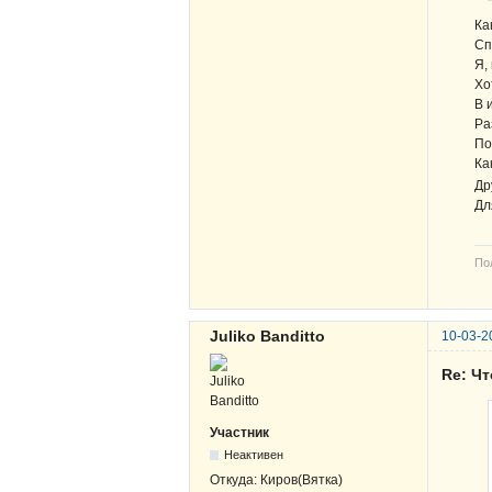
Ка
Сп
Я,
Хо
В 
Ра
По
Ка
Др
Дл
По
Juliko Banditto
10-03-2
Re: Чт
Участник
Неактивен
Откуда:
Киров(Вятка)