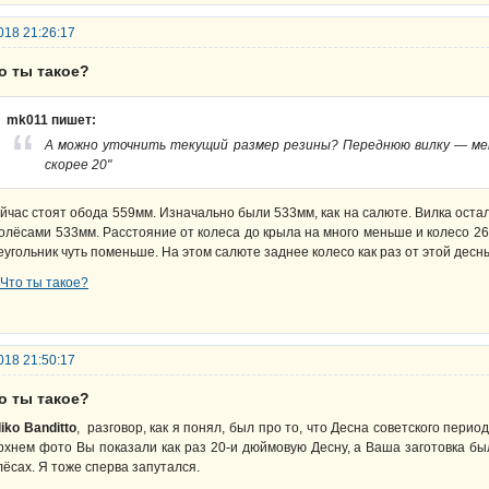
018 21:26:17
о ты такое?
mk011 пишет:
А можно уточнить текущий размер резины? Переднюю вилку — ме
скорее 20"
йчас стоят обода 559мм. Изначально были 533мм, как на салюте. Вилка оста
колёсами 533мм. Расстояние от колеса до крыла на много меньше и колесо 26" 
еугольник чуть поменьше. На этом салюте заднее колесо как раз от этой десн
018 21:50:17
о ты такое?
liko Banditto
, разговор, как я понял, был про то, что Десна советского перио
рхнем фото Вы показали как раз 20-и дюймовую Десну, а Ваша заготовка бы
лёсах. Я тоже сперва запутался.