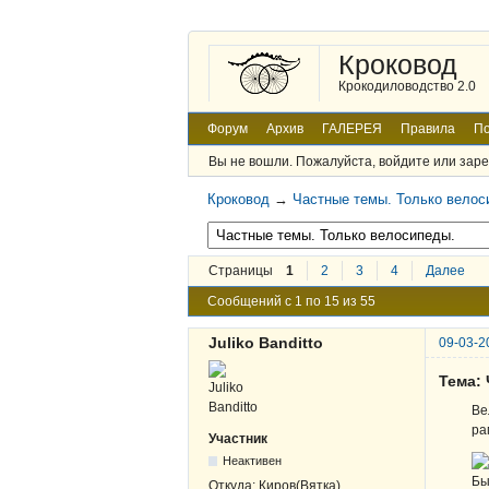
Кроковод
Крокодиловодство 2.0
Форум
Архив
ГАЛЕРЕЯ
Правила
По
Вы не вошли.
Пожалуйста, войдите или заре
Кроковод
→
Частные темы. Только велос
Страницы
1
2
3
4
Далее
Сообщений с 1 по 15 из 55
Juliko Banditto
09-03-2
Тема: 
Ве
ра
Участник
Неактивен
Бы
Откуда:
Киров(Вятка)