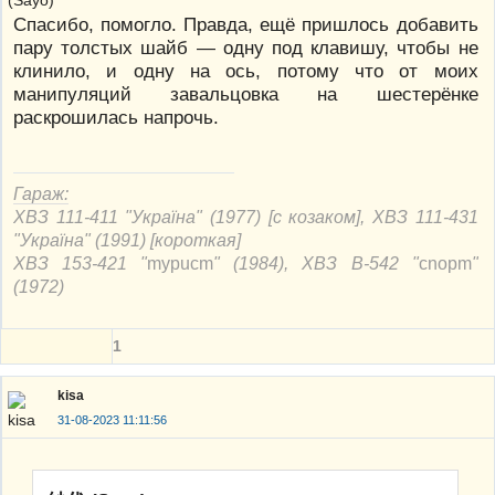
Спасибо, помогло. Правда, ещё пришлось добавить
пару толстых шайб — одну под клавишу, чтобы не
клинило, и одну на ось, потому что от моих
манипуляций завальцовка на шестерёнке
раскрошилась напрочь.
Гараж:
ХВЗ 111-411 "Україна" (1977) [с козаком], ХВЗ 111-431
"Україна" (1991) [короткая]
ХВЗ 153-421 "
mypucm
" (1984), ХВЗ В-542 "
cnорm
"
(1972)
1
kisa
31-08-2023 11:11:56