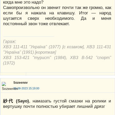
когда мне это надо?
Самопроизвольно он звенит почти так же громко, как
если бы я нажала на клавишу. Итог — народ
шугается сверх необходимого. Да и меня
постоянный звон тоже отвлекает.
Гараж:
ХВЗ 111-411 "Україна" (1977) [с козаком], ХВЗ 111-431
"Україна" (1991) [короткая]
ХВЗ 153-421 "
mypucm
" (1984), ХВЗ В-542 "
cnорm
"
(1972)
Sozeenov
30-08-2023 15:19:00
紗代 (Sayo)
, намазать густой смазки на ролики и
вертушку почти полностью убирает лишний дрязг