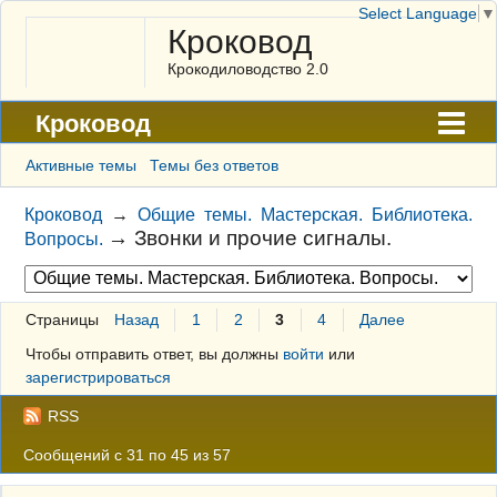
Select Language
▼
Кроковод
Крокодиловодство 2.0
Кроковод
Форум
Активные темы
Темы без ответов
Архив
Кроковод
→
Общие темы. Мастерская. Библиотека.
→
Звонки и прочие сигналы.
Вопросы.
ГАЛЕРЕЯ
Правила
Страницы
Назад
1
2
3
4
Далее
Поиск
Чтобы отправить ответ, вы должны
войти
или
Регистрация
зарегистрироваться
Вход
RSS
Сообщений с 31 по 45 из 57