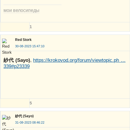
мои велосипеды
1
Red Stork
30-08-2023 15:47:10
紗代 (Sayo)
,
https://krokovod.org/forum/viewtopic.ph …
339#p23339
5
紗代 (Sayo)
31-08-2023 08:46:22