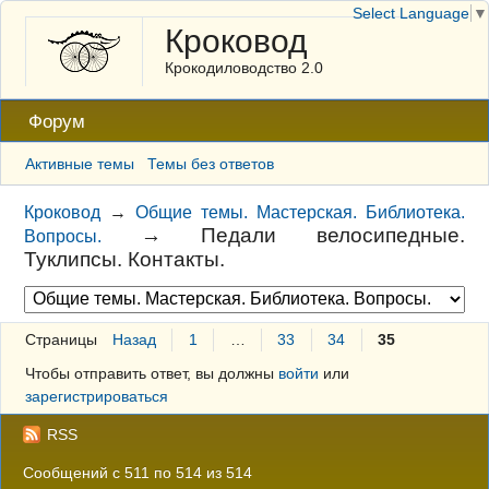
Select Language
▼
Кроковод
Крокодиловодство 2.0
Форум
Активные темы
Темы без ответов
Кроковод
→
Общие темы. Мастерская. Библиотека.
→
Педали велосипедные.
Вопросы.
Туклипсы. Контакты.
Страницы
Назад
1
…
33
34
35
Чтобы отправить ответ, вы должны
войти
или
зарегистрироваться
RSS
Сообщений с 511 по 514 из 514