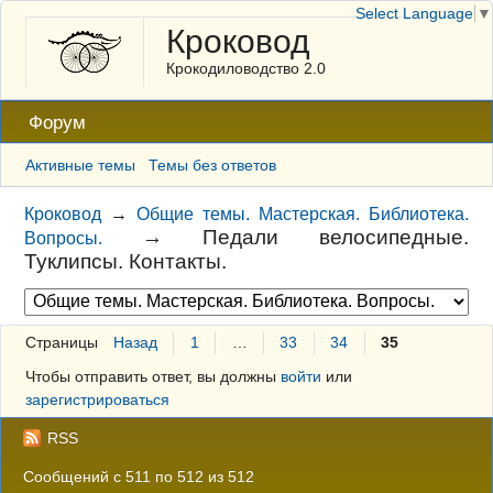
Select Language
▼
Кроковод
Крокодиловодство 2.0
Форум
Активные темы
Темы без ответов
Кроковод
→
Общие темы. Мастерская. Библиотека.
→
Педали велосипедные.
Вопросы.
Туклипсы. Контакты.
Страницы
Назад
1
…
33
34
35
Чтобы отправить ответ, вы должны
войти
или
зарегистрироваться
RSS
Сообщений с 511 по 512 из 512