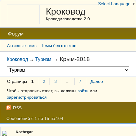
Select Language
▼
Кроковод
Крокодиловодство 2.0
Форум
Активные темы
Темы без ответов
→
Крым-2018
Кроковод
→
Туризм
Страницы
1
2
3
…
7
Далее
Чтобы отправить ответ, вы должны
войти
или
зарегистрироваться
RSS
Сообщений с 1 по 15 из 104
Kochegar