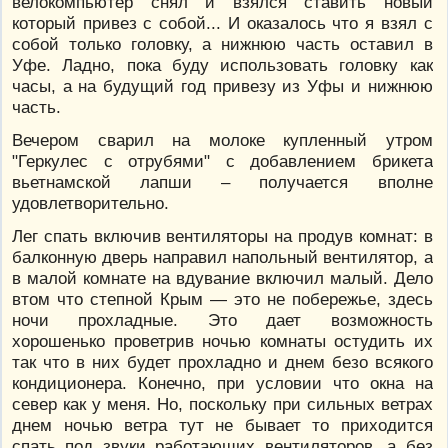
велокомпьютер снял и взялся ставить новый
который привез с собой... И оказалось что я взял с
собой только головку, а нижнюю часть оставил в
Уфе. Ладно, пока буду использовать головку как
часы, а на будущий год привезу из Уфы и нижнюю
часть.
Вечером сварил на молоке купленный утром
"Геркулес с отрубями" с добавлением брикета
вьетнамской лапши – получается вполне
удовлетворительно.
Лег спать включив вентиляторы на продув комнат: в
балконную дверь направил напольный вентилятор, а
в малой комнате на вдувание включил малый. Дело
втом что степной Крым — это не побережье, здесь
ночи прохладные. Это дает возможность
хорошенько проветрив ночью комнаты остудить их
так что в них будет прохладно и днем безо всякого
кондиционера. Конечно, при условии что окна на
север как у меня. Но, поскольку при сильных ветрах
днем ночью ветра тут не бывает то приходится
спать под звуки работающих вентиляторов, а без