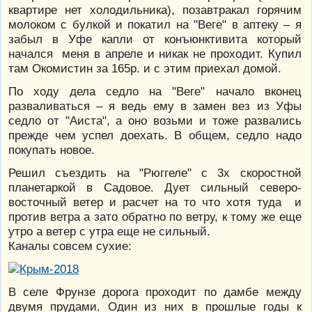
квартире нет холодильника), позавтракал горячим
молоком с булкой и покатил на "Веге" в аптеку – я
забыл в Уфе капли от конъюнктивита который
начался меня в апреле и никак не проходит. Купил
там Окомистин за 165р. и с этим приехал домой.
По ходу дела седло на "Веге" начало вконец
разваливаться – я ведь ему в замен вез из Уфы
седло от "Аиста", а оно возьми и тоже развались
прежде чем успел доехать. В общем, седло надо
покупать новое.
Решил съездить на "Рюггеле" с 3х скоростной
планетаркой в Садовое. Дует сильный северо-
восточный ветер и расчет на то что хотя туда и
против ветра а зато обратно по ветру, к тому же еще
утро а ветер с утра еще не сильный.
Каналы совсем сухие:
В селе Фрунзе дорога проходит по дамбе между
двумя прудами. Один из них в прошлые годы к