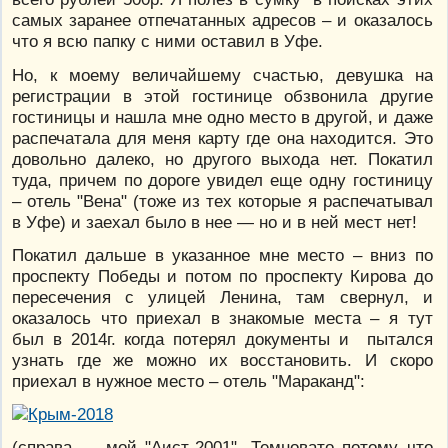
самых заранее отпечатанных адресов – и оказалось
что я всю папку с ними оставил в Уфе.
Но, к моему величайшему счастью, девушка на
регистрации в этой гостинице обзвонила другие
гостиницы и нашла мне одно место в другой, и даже
распечатала для меня карту где она находится. Это
довольно далеко, но другого выхода нет. Покатил
туда, причем по дороге увидел еще одну гостиницу
– отель "Вена" (тоже из тех которые я распечатывал
в Уфе) и заехал было в нее — но и в ней мест нет!
Покатил дальше в указанное мне место – вниз по
проспекту Победы и потом по проспекту Кирова до
пересечения с улицей Ленина, там свернул, и
оказалось что приехал в знакомые места – я тут
был в 2014г. когда потерял документы и пытался
узнать где же можно их восстановить. И скоро
приехал в нужное место – отель "Мараканд":
(справа — мой "Аист-2001". Темновато потому что