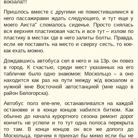
вокзала!!!
Пришлось вместе с другими не поместившимися в
него пассажирами ждать следующего, и тут еще у
моего Аиста" сломалось сиденье. Просто снялась
вся верхняя пластиковая часть и все тут – излом по
пластику в местах где в него залиты болты. Правда,
если ее поставить на место и сверху сесть, то кое-
как ехать можно.
Дождавшись автобуса сел в него и за 13р. он повез
в город. К счастью, среди мест указанных на его
табличке было одно знакомое: Москольцо – а оно
находится как раз на пути между ж/д вокзалом и
нужной мне Восточной автостанцией (мне надо в
район Белогорска).
Автобус полз еле-еле, останавливался на каждой
остановке и в конце концов набился битком. Как
обычно до начала курортного сезона ремонт дорог
кончить не успели и то тут одна полоса перекрыта
то там. В конце концов он все же дополз до
Москольца, причем я приехал бы мимо если бы не