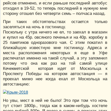
рейсов отменено, и если раньше последний автобус
отходил в 19-52, то теперь последний в нужную мне
сторону отошел без четверти семь – полчаса назад.
При таких обстоятельствах остается только
заселяться на ночь в гостиницу.
Поскольку с утра ничего не ел, то заехал в магазин
и купил на 45р. овсяного печенья и на 40р. коробку в
25 пакетиков одноразового чая. С этим покатил в
ближайшую известную мне гостиницу. Адреса и
места расположения некоторых я еще в Уфе
распечатал именно на такой случай, а эту запомнил
потому что она как раз на той самой улице
Кечекметской которая идет от Москольца к
Проспекту Победы на котором автостанция — я
проехал мимо нее когда ехал от Москольца на
автостанцию:
Но увы, мест в ней не было! Это при том что ночь
тут стоит 1800р., тогда как в каком-нибудь хостеле
всего рублей 500р. Я полез в сумку в поисках этих