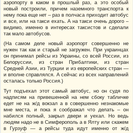
аэропорту в каком в прошлый раз, а это особый
новый построили, причем наземного транспорта к
нему пока еще нет – раз в полчаса приходит автобус
и все, или на такси ехать. А на такси очень дорого –
видимо, именно в интересах таксистов и сделали
так мало автобусов.
(На самом деле новый аэропорт совершенно не
нужен так как и старый не загружен. При украинцах
он принимал рейсы из Украины, со всей России, из
Белоруссии, из стран Прибалтики, из стран
Средней Азии, из Турции и из европейских стран —
и вполне справлялся. А сейчас из всех направлений
осталась только Россия.)
Тут подъехал этот самый автобус, но он судя по
надписям на привешенной на нем сбоку табличке
едет не на ж/д вокзал а в совершенно незнакомые
мне места, и пока я соображал что делать – он
набился полный, закрыл двери и уехал. Но ведь
людям надо не в Симферополь а в Ялту или скажем
в Гурзуф — а рейсы туда идут именно от ж/д