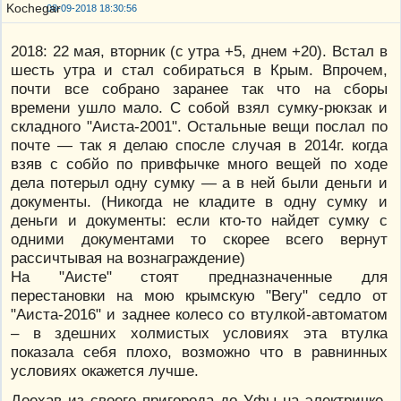
08-09-2018 18:30:56
2018: 22 мая, вторник (с утра +5, днем +20). Встал в
шесть утра и стал собираться в Крым. Впрочем,
почти все собрано заранее так что на сборы
времени ушло мало. С собой взял сумку-рюкзак и
складного "Аиста-2001". Остальные вещи послал по
почте — так я делаю спосле случая в 2014г. когда
взяв с собйо по привфычке много вещей по ходе
дела потерыл одну сумку — а в ней были деньги и
документы. (Никогда не кладите в одну сумку и
деньги и документы: если кто-то найдет сумку с
одними документами то скорее всего вернут
рассичтывая на вознаграждение)
На "Аисте" стоят предназначенные для
перестановки на мою крымскую "Вегу" седло от
"Аиста-2016" и заднее колесо со втулкой-автоматом
– в здешних холмистых условиях эта втулка
показала себя плохо, возможно что в равнинных
условиях окажется лучше.
Доехав из своего пригорода до Уфы на электричке,