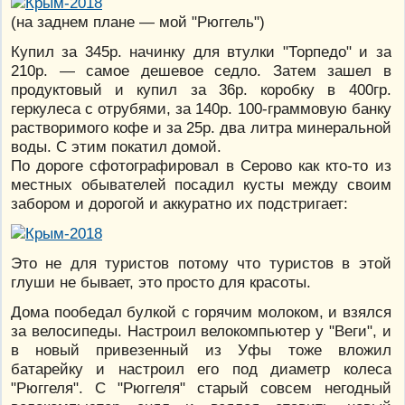
(на заднем плане — мой "Рюггель")
Купил за 345р. начинку для втулки "Торпедо" и за
210р. — самое дешевое седло. Затем зашел в
продуктовый и купил за 36р. коробку в 400гр.
геркулеса с отрубями, за 140р. 100-граммовую банку
растворимого кофе и за 25р. два литра минеральной
воды. С этим покатил домой.
По дороге сфотографировал в Серово как кто-то из
местных обывателей посадил кусты между своим
забором и дорогой и аккуратно их подстригает:
Это не для туристов потому что туристов в этой
глуши не бывает, это просто для красоты.
Дома пообедал булкой с горячим молоком, и взялся
за велосипеды. Настроил велокомпьютер у "Веги", и
в новый привезенный из Уфы тоже вложил
батарейку и настроил его под диаметр колеса
"Рюггеля". С "Рюггеля" старый совсем негодный