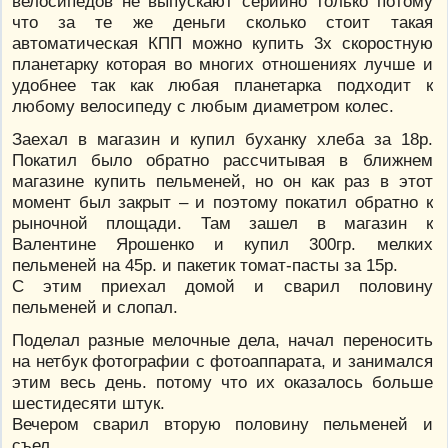
велосипедов не выпускают серийно только потому
что за те же деньги сколько стоит такая
автоматическая КПП можно купить 3х скоростную
планетарку которая во многих отношениях лучше и
удобнее так как любая планетарка подходит к
любому велосипеду с любым диаметром колес.
Заехал в магазин и купил буханку хлеба за 18р.
Покатил было обратно рассчитывая в ближнем
магазине купить пельменей, но он как раз в этот
момент был закрыт – и поэтому покатил обратно к
рыночной площади. Там зашел в магазин к
Валентине Ярошенко и купил 300гр. мелких
пельменей на 45р. и пакетик томат-пасты за 15р.
С этим приехал домой и сварил половину
пельменей и слопал.
Поделал разные мелочные дела, начал переносить
на нетбук фотографии с фотоаппарата, и занимался
этим весь день. потому что их оказалось больше
шестидесяти штук.
Вечером сварил вторую половину пельменей и
съел.