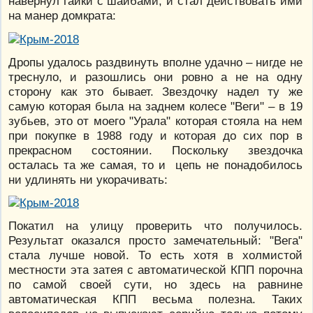
навернул гайки с шайбами, и стал действовать ими
на манер домкрата:
Дропы удалось раздвинуть вполне удачно – нигде не
треснуло, и разошлись они ровно а не на одну
сторону как это бывает. Звездочку надел ту же
самую которая была на заднем колесе "Веги" – в 19
зубьев, это от моего "Урала" которая стояла на нем
при покупке в 1988 году и которая до сих пор в
прекрасном состоянии. Поскольку звездочка
осталась та же самая, то и цепь не понадобилось
ни удлинять ни укорачивать:
Покатил на улицу проверить что получилось.
Результат оказался просто замечательный: "Вега"
стала лучше новой. То есть хотя в холмистой
местности эта затея с автоматической КПП порочна
по самой своей сути, но здесь на равнине
автоматическая КПП весьма полезна. Таких