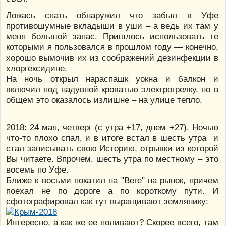
Ложась спать обнаружил что забыл в Уфе
противошумные вкладыши в уши – а ведь их там у
меня большой запас. Пришлось использовать те
которыми я пользовался в прошлом году — конечно,
хорошо вымочив их из соображений дезинфекции в
хлоргексидине.
На ночь открыл нараспашк уокна и балкон и
включил под надувной кроватью электрогрелку, но в
общем это оказалось излишне – на улице тепло.
2018: 24 мая, четверг (с утра +17, днем +27). Ночью
что-то плохо спал, и в итоге встал в шесть утра и
стал записывать свою Историю, отрывки из которой
Вы читаете. Впрочем, шесть утра по местному – это
восемь по Уфе.
Ближе к восьми покатил на "Веге" на рынок, причем
поехал не по дороге а по короткому пути. И
сфотографировал как тут выращивают землянику:
Интересно, а как же ее поливают? Скорее всего, там