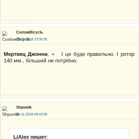
CustoмBicyclь
15-11-2018 23:30:35
Мертвец Джонни
, + І це буде правильно. І ротор
140 мм., більший не потрібно.
Shpuntik
16-11-2018 09:43:08
LjAlex пишет: