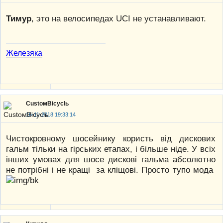
Тимур
, это на велосипедах UCI не устанавливают.
Железяка
CustoмBicyclь
16-11-2018 19:33:14
Чистокровному шосейнику користь від дискових
гальм тільки на гірських етапах, і більше ніде. У всіх
інших умовах для шосе дискові гальма абсолютно
не потрібні і не кращі за кліщові. Просто тупо мода