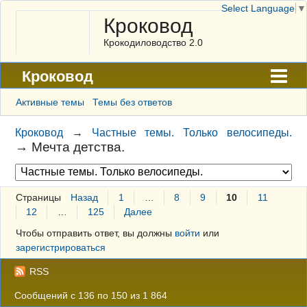
Select Language
▼
Кроковод
Крокодиловодство 2.0
Кроковод
Форум
Активные темы
Темы без ответов
Архив
Кроковод
→
Частные темы. Только велосипеды.
→
Мечта детства.
ГАЛЕРЕЯ
Правила
Страницы
Назад
1
…
8
9
10
11
Поиск
12
…
125
Далее
Регистрация
Чтобы отправить ответ, вы должны
войти
или
зарегистрироваться
Вход
RSS
Сообщений с 136 по 150 из 1 864