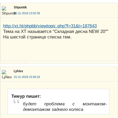
Shpuntik
15-11-2018 13:02:36
http://xt.ht/phpbb/viewtopic.php?f=31&t=187643
Тема на ХТ называется "Складная десна NEW 20''"
На шестой странице списка тем.
LjAlex
15-11-2018 15:56:25
Тимур пишет:
будет проблема с монтажом-
демонтажом заднего колеса