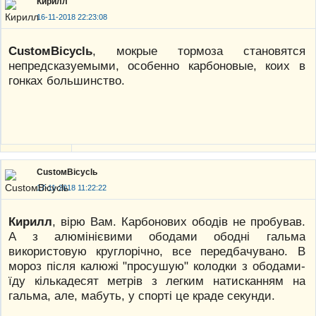
Кирилл
16-11-2018 22:23:08
CustoмBicyclь
, мокрые тормоза становятся
непредсказуемыми, особенно карбоновые, коих в
гонках большинство.
CustoмBicyclь
17-11-2018 11:22:22
Кирилл
, вірю Вам. Карбонових ободів не пробував.
А з алюмінієвими ободами ободні гальма
використовую круглорічно, все передбачувано. В
мороз після калюжі "просушую" колодки з ободами-
їду кількадесят метрів з легким натисканням на
гальма, але, мабуть, у спорті це краде секунди.