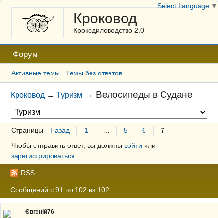
Select Language
▼
Кроковод
Крокодиловодство 2.0
Форум
Активные темы
Темы без ответов
→
Велосипеды в Судане
Кроковод
→
Туризм
Страницы
Назад
1
…
5
6
7
Чтобы отправить ответ, вы должны
войти
или
зарегистрироваться
RSS
Сообщений с 91 по 102 из 102
Євгеній76