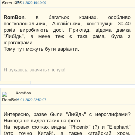
06-01-2022 19:10:00
RomBon
, в багатьох країнах, особливо
постколоніальних, Англійських, конструкції 30-40
років виробляють досі. Приклад, відома дамка
"Либідь", в мене теж є така рама, була з
ієрогліфами.
Тому тут можуть бути варіанти.
Я рухаюсь, значить я існую!
RomBon
06-01-2022 22:52:07
Интересно, разве были "Либiдь" с иероглифами?
Никогда не видел таких на фото...
На первых фотках видны "Phoenix" (?) и "Elephant"
(это точно Китай), а также китайский хром.