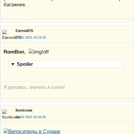
багажник.
Євгеній76
07-01-2022 10:23:10
RomBon
,
▼
Spoiler
Я рухаюсь, значить я існую!
Колёсник
05-03-2023 16:34:40