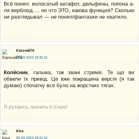
Всё понял: волосатый катафот, дельфины, попона а-
ля верблюд…. но что ЭТО, какова функция? Сколько
ни разглядывал — не понял/фантазии не хватило.
Євгеній76
05-03-2023 18:35:21
Колёсник
, гальма, так звані стремя. Те що ви
обвели їх привід. Це вже покращена версія (я так
думаю) спочатку все було на жорстких тягах.
Я рухаюсь, значить я існую!
kisa
05-03-2023 18:41:52