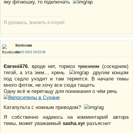
яку фігнюшку, то підключать
Я рухаюсь, значить я існую!
Колёсник
05-03-2023 18:53:38
Євгеній76
, вроде нет, тормоз
тросиком
(соседним)
тягой, а эта эмм… хрень
другим концом
под седло уходит и там теряется. В начале темы
много фоток, не хочу все сюда тащить
Одну всё ж перетащу для понимания о чём речь
Катапульта с ножным приводом?
Я собственно надеюсь на комментарий автора
темы, может уважаемый
sasha.syr
разъяснит