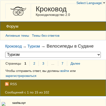
Select Language
▼
Кроковод
Крокодиловодство 2.0
Форум
Активные темы
Темы без ответов
→
Велосипеды в Судане
Кроковод
→
Туризм
Страницы
1
2
3
…
7
Далее
Чтобы отправить ответ, вы должны
войти
или
зарегистрироваться
RSS
Сообщений с 1 по 15 из 102
sasha.syr