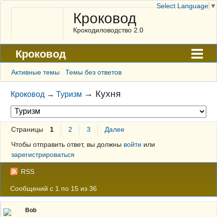
Select Language
▼
Кроковод
Крокодиловодство 2.0
Кроковод
Форум
Активные темы
Темы без ответов
Архив
→
Кухня
Кроковод
→
Туризм
ГАЛЕРЕЯ
Правила
Страницы
1
2
3
Далее
Поиск
Чтобы отправить ответ, вы должны
войти
или
зарегистрироваться
Регистрация
RSS
Вход
Сообщений с 1 по 15 из 36
Bob