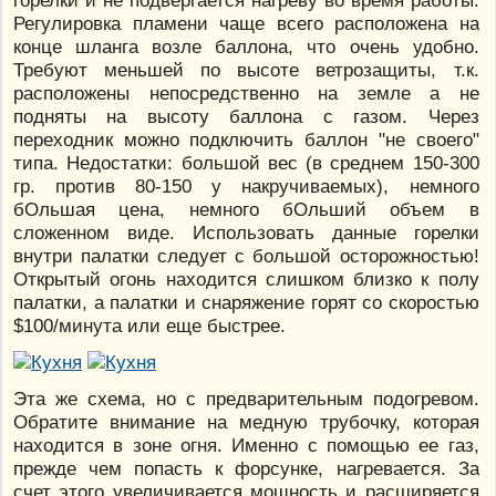
Регулировка пламени чаще всего расположена на
конце шланга возле баллона, что очень удобно.
Требуют меньшей по высоте ветрозащиты, т.к.
расположены непосредственно на земле а не
подняты на высоту баллона с газом. Через
переходник можно подключить баллон "не своего"
типа. Недостатки: большой вес (в среднем 150-300
гр. против 80-150 у накручиваемых), немного
бОльшая цена, немного бОльший объем в
сложенном виде. Использовать данные горелки
внутри палатки следует с большой осторожностью!
Открытый огонь находится слишком близко к полу
палатки, а палатки и снаряжение горят со скоростью
$100/минута или еще быстрее.
Эта же схема, но с предварительным подогревом.
Обратите внимание на медную трубочку, которая
находится в зоне огня. Именно с помощью ее газ,
прежде чем попасть к форсунке, нагревается. За
счет этого увеличивается мощность и расширяется