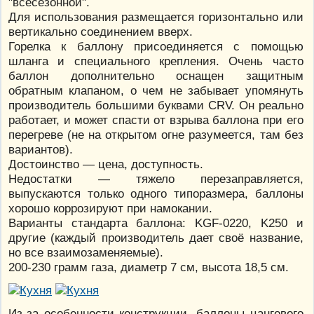
"всесезонной".
Для использования размещается горизонтально или
вертикально соединением вверх.
Горелка к баллону присоединяется с помощью
шланга и специального крепления. Очень часто
баллон дополнительно оснащен защитным
обратным клапаном, о чем не забывает упомянуть
производитель большими буквами CRV. Он реально
работает, и может спасти от взрыва баллона при его
перегреве (не на открытом огне разумеется, там без
вариантов).
Достоинство — цена, доступность.
Недостатки — тяжело перезаправляется,
выпускаются только одного типоразмера, баллоны
хорошо коррозируют при намокании.
Варианты стандарта баллона: KGF-0220, K250 и
другие (каждый производитель дает своё название,
но все взаимозаменяемые).
200-230 грамм газа, диаметр 7 см, высота 18,5 см.
Из-за особенности конструкции, баллоны цангового