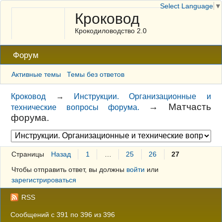
Select Language
▼
Кроковод
Крокодиловодство 2.0
Форум
Активные темы
Темы без ответов
Кроковод
→
Инструкции. Организационные и
→
Матчасть
технические вопросы форума.
форума.
Страницы
Назад
1
…
25
26
27
Чтобы отправить ответ, вы должны
войти
или
зарегистрироваться
RSS
Сообщений с 391 по 396 из 396