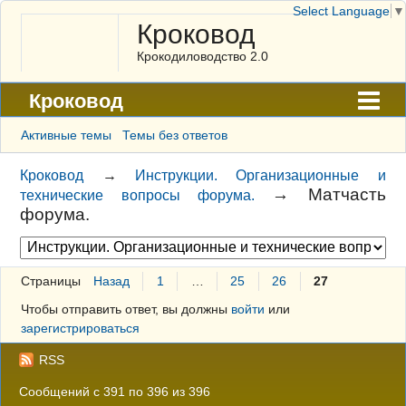
Select Language
▼
Кроковод
Крокодиловодство 2.0
Кроковод
Форум
Активные темы
Темы без ответов
Архив
Кроковод
→
Инструкции. Организационные и
→
Матчасть
технические вопросы форума.
ГАЛЕРЕЯ
форума.
Правила
Поиск
Страницы
Назад
1
…
25
26
27
Регистрация
Чтобы отправить ответ, вы должны
войти
или
зарегистрироваться
Вход
RSS
Сообщений с 391 по 396 из 396