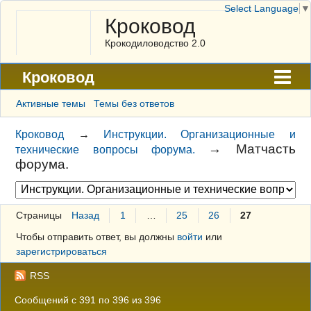
Select Language
▼
Кроковод
Крокодиловодство 2.0
Кроковод
Форум
Активные темы
Темы без ответов
Архив
Кроковод
→
Инструкции. Организационные и
→
Матчасть
технические вопросы форума.
ГАЛЕРЕЯ
форума.
Правила
Поиск
Страницы
Назад
1
…
25
26
27
Регистрация
Чтобы отправить ответ, вы должны
войти
или
зарегистрироваться
Вход
RSS
Сообщений с 391 по 396 из 396