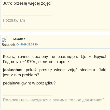
Jutro prześlę więcej zdjęć
Pozdrawiam
Бакалея
01-04-2019 22:03:20
Кость, точно, сослепу не разглядел. Це ж Брукс!
Годов так ~1970x, если не старше.
jaskochas
, pokaż proszę więcej zdjęć siodełka. Jaki
jest z nim problem?
pedałewu gwint w porządku?
Пользователь находится в режиме "только для чтения".