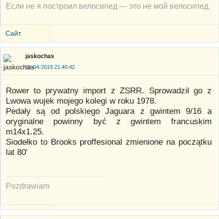
Если не я построил велосипед — это не мой велосипед.
Сайт
jaskochas
01-04-2019 21:40:42
Rower to prywatny import z ZSRR. Sprowadził go z
Lwowa wujek mojego kolegi w roku 1978.
Pedały są od polskiego Jaguara z gwintem 9/16 a
oryginalne powinny być z gwintem francuskim
m14x1.25.
Siodełko to Brooks proffesional zmienione na początku
lat 80'
Pozdrawiam