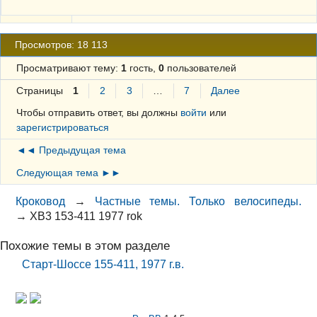
Просмотров: 18 113
Просматривают тему:
1
гость,
0
пользователей
Страницы
1
2
3
…
7
Далее
Чтобы отправить ответ, вы должны
войти
или
зарегистрироваться
◄◄ Предыдущая тема
Следующая тема ►►
Кроковод
→
Частные темы. Только велосипеды.
→
XB3 153-411 1977 rok
Похожие темы в этом разделе
Старт-Шоссе 155-411, 1977 г.в.