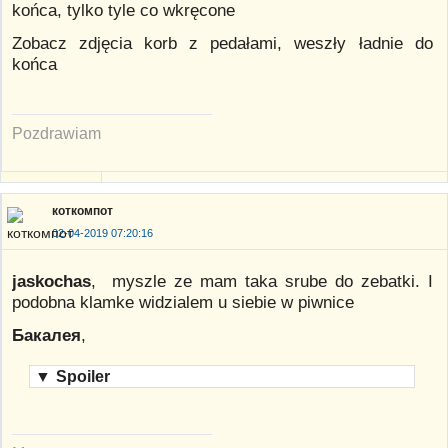
końca, tylko tyle co wkręcone
Zobacz zdjęcia korb z pedałami, weszły ładnie do
końca
Pozdrawiam
коткомпот
02-04-2019 07:20:16
jaskochas
, myszle ze mam taka srube do zebatki. I
podobna klamke widzialem u siebie w piwnice
Бакалея
,
▼
Spoiler