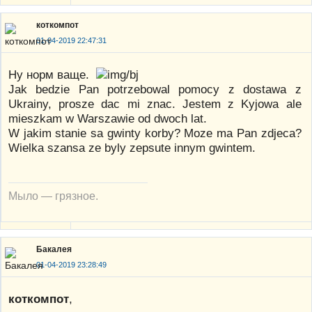
коткомпот
01-04-2019 22:47:31
Ну норм ваще.
Jak bedzie Pan potrzebowal pomocy z dostawa z
Ukrainy, prosze dac mi znac. Jestem z Kyjowa ale
mieszkam w Warszawie od dwoch lat.
W jakim stanie sa gwinty korby? Moze ma Pan zdjeca?
Wielka szansa ze byly zepsute innym gwintem.
Мыло — грязное.
Бакалея
01-04-2019 23:28:49
коткомпот
,