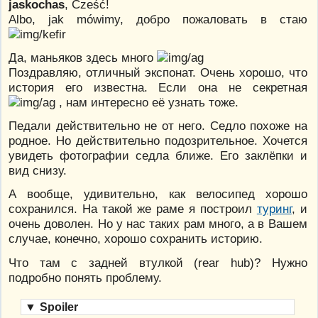
jaskochas
, Cześć!
Albo, jak mówimy, добро пожаловать в стаю
Да, маньяков здесь много
Поздравляю, отличный экспонат. Очень хорошо, что
история его известна. Если она не секретная
, нам интересно её узнать тоже.
Педали действительно не от него. Седло похоже на
родное. Но действительно подозрительное. Хочется
увидеть фотографии седла ближе. Его заклёпки и
вид снизу.
А вообще, удивительно, как велосипед хорошо
сохранился. На такой же раме я построил
туринг
, и
очень доволен. Но у нас таких рам много, а в Вашем
случае, конечно, хорошо сохранить историю.
Что там с задней втулкой (rear hub)? Нужно
подробно понять проблему.
▼
Spoiler