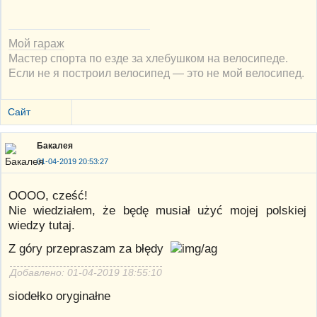
Мой гараж
Мастер спорта по езде за хлебушком на велосипеде.
Если не я построил велосипед — это не мой велосипед.
Сайт
Бакалея
01-04-2019 20:53:27
ОООО, cześć!
Nie wiedziałem, że będę musiał użyć mojej polskiej
wiedzy tutaj.
Z góry przepraszam za błędy
Добавлено: 01-04-2019 18:55:10
siodełko oryginałne