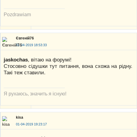
Pozdrawiam
Євгеній76
01-04-2019 18:53:33
jaskochas
, вітаю на форумі!
Стосовно сідушки тут питання, вона схожа на рідну.
Такі теж ставили.
Я рухаюсь, значить я існую!
kisa
01-04-2019 19:23:17