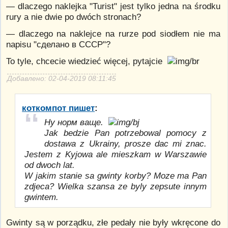
— dlaczego naklejka "Turist" jest tylko jedna na środku
rury a nie dwie po dwóch stronach?
— dlaczego na naklejce na rurze pod siodłem nie ma
napisu "сделано в СССР"?
To tyle, chcecie wiedzieć więcej, pytajcie
Добавлено: 02-04-2019 08:11:45
коткомпот пишет
:
Ну норм ваще.
Jak bedzie Pan potrzebowal pomocy z
dostawa z Ukrainy, prosze dac mi znac.
Jestem z Kyjowa ale mieszkam w Warszawie
od dwoch lat.
W jakim stanie sa gwinty korby? Moze ma Pan
zdjeca? Wielka szansa ze byly zepsute innym
gwintem.
Gwinty są w porządku, złe pedały nie były wkręcone do