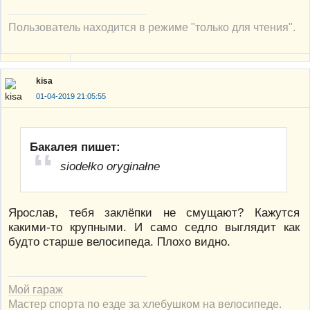
Пользователь находится в режиме "только для чтения".
kisa
01-04-2019 21:05:55
Бакалея пишет:
siodełko oryginałne
Ярослав, тебя заклёпки не смущают? Кажутся
какими-то крупными. И само седло выглядит как
будто старше велосипеда. Плохо видно.
Мой гараж
Мастер спорта по езде за хлебушком на велосипеде.