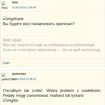
kisa
01-04-2019 21:45:49
Вы будете восстанавливать оригинал?
Мой гараж
Мастер спорта по езде за хлебушком на велосипеде.
Если не я построил велосипед — это не мой велосипед.
Сайт
jaskochas
01-04-2019 21:48:15
Chciałbym tak zrobić. Widzę problem z siodełkiem.
Pedały mogę zamontować maillard lub lyotard