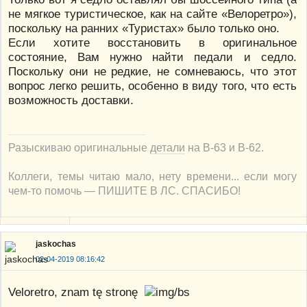
не мягкое туристическое, как на сайте «Велоретро»),
поскольку на ранних «Туристах» было только оно.
Если хотите восстановить в оригинальное
состояние, Вам нужно найти педали и седло.
Поскольку они не редкие, не сомневаюсь, что этот
вопрос легко решить, особенно в виду того, что есть
возможность доставки.
Разыскиваю оригинальные
детали
на В-63 и В-62.
Коллеги, темы читаю мало, нету времени... если могу
чем-то помочь — ПИШИТЕ В ЛС. СПАСИБО!
jaskochas
02-04-2019 08:16:42
Veloretro, znam tę stronę