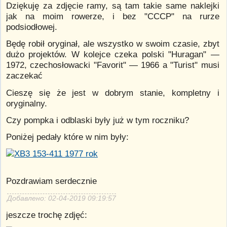
Dziękuję za zdjęcie ramy, są tam takie same naklejki
jak na moim rowerze, i bez "CCCP" na rurze
podsiodłowej.
Będę robił oryginał, ale wszystko w swoim czasie, zbyt
dużo projektów. W kolejce czeka polski "Huragan" —
1972, czechosłowacki "Favorit" — 1966 a "Turist" musi
zaczekać
Cieszę się że jest w dobrym stanie, kompletny i
oryginalny.
Czy pompka i odblaski były już w tym roczniku?
Poniżej pedały które w nim były:
Pozdrawiam serdecznie
Добавлено: 02-04-2019 09:19:57
jeszcze trochę zdjęć: