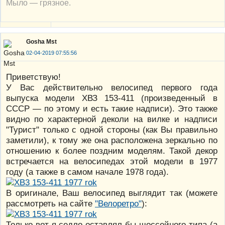
Мыло — грязное.
Gosha Mst
02-04-2019 07:55:56
Приветствую!
У Вас действительно велосипед первого года
выпуска модели ХВЗ 153-411 (произведенный в
СССР — по этому и есть такие надписи). Это также
видно по характерной деколи на вилке и надписи
"Турист" только с одной стороны (как Вы правильно
заметили), к тому же она расположена зеркально по
отношению к более поздним моделям. Такой декор
встречается на велосипедах этой модели в 1977
году (а также в самом начале 1978 года).
В оригинале, Ваш велосипед выглядит так (можете
рассмотреть на сайте
"Велоретро"
):
Только вот я седло оставлял бы шоссейного типа (а