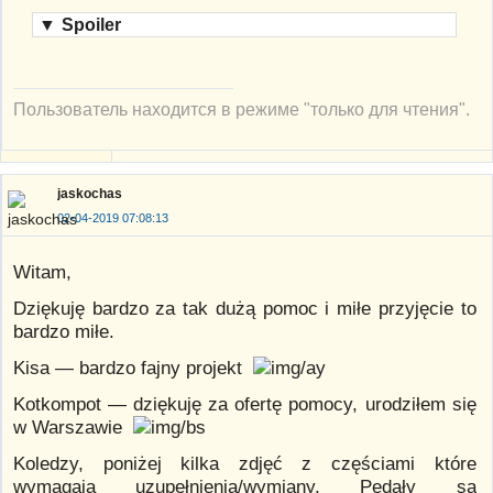
▼
Spoiler
Пользователь находится в режиме "только для чтения".
jaskochas
02-04-2019 07:08:13
Witam,
Dziękuję bardzo za tak dużą pomoc i miłe przyjęcie to
bardzo miłe.
Kisa — bardzo fajny projekt
Kotkompot — dziękuję za ofertę pomocy, urodziłem się
w Warszawie
Koledzy, poniżej kilka zdjęć z częściami które
wymagają uzupełnienia/wymiany. Pedały są