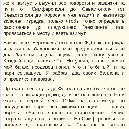
же я наизусть выучил все повороты и развязки на
пути от Симферополя до Севастополя (от
Севастополя до Фороса я уже ездил) и навигатор
включал изредка, только чтобы точно определить
расстояние до следующего "чекпоинта" или
привязаться к месту и взять азимут.
В магазине "Вертикаль" (что возле ЖД вокзала) куда
я заехал за баллонами, мне предложили взять не
два баллона, а два ящика, если смогу увезти.
Каждый ящик весил ~7кг. Но узнав, сколько весит
мой багаж, продавец понял, что я "отбитый" и на
пари соглашусь. Я забрал два своих баллона и
отправился на вокзал.
Проехать весь путь до Фороса на автобусе я бы не
смог — они ходят редко, да и неспортивно это. Но и
ехать в первый день 150км на велосипеде по
полуденной жаре, без акклиматизации — значит
обречь себя на долгое восстановление. Решил
сократить путь на электричке. На Симферопольском
вокзале до платформы на Севастополь можно