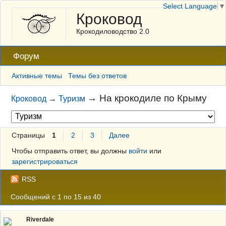
Select Language
▼
Кроковод
Крокодиловодство 2.0
Форум
Активные темы
Темы без ответов
→
На крокодиле по Крыму
Кроковод
→
Туризм
Страницы
1
2
3
Далее
Чтобы отправить ответ, вы должны
войти
или
зарегистрироваться
RSS
Сообщений с 1 по 15 из 40
Riverdale