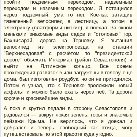
пройти подземным переходом, надземным
переходом и наземным переходом. Я потащился
через подземный, ума то нет. Кое-как затащив
тяжеленный велосипед в лестницу, а потом в
электричку (платформы низкие), я поехал. За окном
мелькали знакомые виды садов и "столовых" гор,
Бахчисарай, дорога на Терновку. Я вытащил
велосипед из электропоезда на станции
"Верхнесадовая" с расчётом по "президентской
дороге" объехать Инкерман (район Севастополя) и
выйти на Ялтинское кольцо. Все схемы
прохождения развязок были загружены в голову ещё
дома, был изготовлен роудбук, но он не пригодился.
Потом я узнал, что к Терновке проложили новый
асфальт и можно было ехать через неё. Та дорога
короче и красивейшие виды.
А пока я крутил педали в сторону Севастополя и
радовался — вокруг яркая зелень, горы и знакомые
пейзажи Крыма. Не верилось, что я доехал и
добрался и теперь, свободный как птица, могу
путешествовать по этой красоте куда угодно.