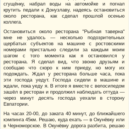
сгущёнку, набрал воды на автомойке и погнал
крутить педали к Донузлаву, надеясь остановиться
около ресторана, как сделал прошлой осенью
коллега.
Остановиться около ресторана "Рыбная таверна"
мне не удалось — несколько подозрительных
щербатых субъектов на машине с ростовскими
номерами пристально следили за каждым моим
шагом с того момента как я остановился у
ресторана. Я сделал вид, что звоню друзьям и
сообщаю что скоро к ним приеду, но могу их
подождать. Ждал у ресторана больше часа, пока
эти господа уедут. Господа сидели в машине и
ждали, пока уеду я. В итоге я вместе с велосипедом
зашёл в ресторан и продолжил наблюдать оттуда —
через минут десять господа уехали в сторону
Евпатории.
На часах 20-00, до заката 40 минут, до ближайшего
кэмпинга 45км. Решаю, куда ехать — в Окунёвку или
в Черноморское. В Окунёвку дорога разбита, решаю