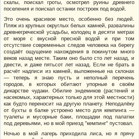
скалы, поискал гроты, осмотрел руины древнего
поселения и поискал останки построек под водой.
Это очень красивое место, особенно без людей.
Пляж из крупных округлых белых камней, развалины
древнегреческой усадьбы, колодец в десяти метрах
от моря с вкусной пресной водой и при том
отсутствие современных следов человека на берегу
создаёт ощущение нахождения в покинутом много
веков назад месте. Таким оно было сто лет назад, и
двести, и даже пятьсот лет назад. Если не брать в
расчёт надписи из камней, выложенные на склонах
— теперь я знаю пусть и неполный перечень
городов, в которых обитают упорные в своём
дикарстве чудаки. Обилие эндемиков (растений и
насекомых, характерных только для этой местности)
как будто переносит на другую планету. Неподалёку
от бухты в балке устроено место для кемпинга —
туалеты и мусорные баки, площадки под палатки
под деревьями, но в мой приезд "кемпинг" пустовал.
Ночью в мой лагерь приходила лиса, но я прячу