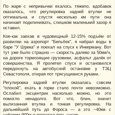
По жаре с непривычки ехалось тяжело, вдобавок
оказалось, что регулировка задней втулки не
оптимальна и спустя несколько км пути она
начинает подклинивать, слишком маленький зазор я
оставил.
Кое-как заехав в чудовищный 12-15% подъём от
развилки на аэропорт "Бельбек", я набрал воды в
баре "У Шрека" и поехал на спуск к Инкерману. Вот
тут уже было страшно — скорость далеко за 50км/ч,
на дороге тормозящие грузовики, асфальт далёк от
совершенства. Я пролетел спуск и остановился
передохнуть на автобусной остановке у ТЭЦ
Севастополя, отирая пот трясущимися руками.
Регулировка задней втулки оказалась совсем
"плохой", ехать в горки стало почти невозможно.
Ослабил эксцентрик насколько можно, но это
помогло ненадолго. Вот что, блин, значит
вылизанная втулка и тонкая регулировка. На
дальнейший путь до Фороса — а это ~40км с
набором 900м я потратил пять часов.