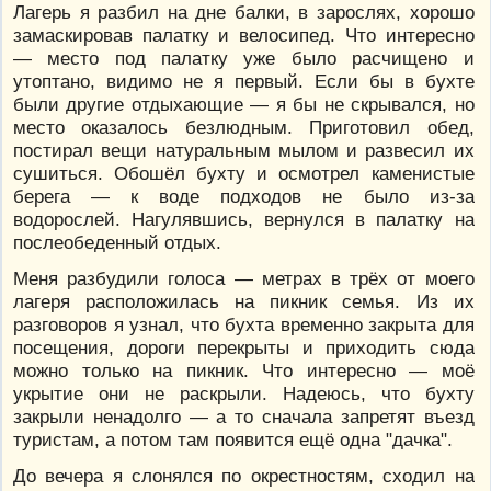
Лагерь я разбил на дне балки, в зарослях, хорошо
замаскировав палатку и велосипед. Что интересно
— место под палатку уже было расчищено и
утоптано, видимо не я первый. Если бы в бухте
были другие отдыхающие — я бы не скрывался, но
место оказалось безлюдным. Приготовил обед,
постирал вещи натуральным мылом и развесил их
сушиться. Обошёл бухту и осмотрел каменистые
берега — к воде подходов не было из-за
водорослей. Нагулявшись, вернулся в палатку на
послеобеденный отдых.
Меня разбудили голоса — метрах в трёх от моего
лагеря расположилась на пикник семья. Из их
разговоров я узнал, что бухта временно закрыта для
посещения, дороги перекрыты и приходить сюда
можно только на пикник. Что интересно — моё
укрытие они не раскрыли. Надеюсь, что бухту
закрыли ненадолго — а то сначала запретят въезд
туристам, а потом там появится ещё одна "дачка".
До вечера я слонялся по окрестностям, сходил на