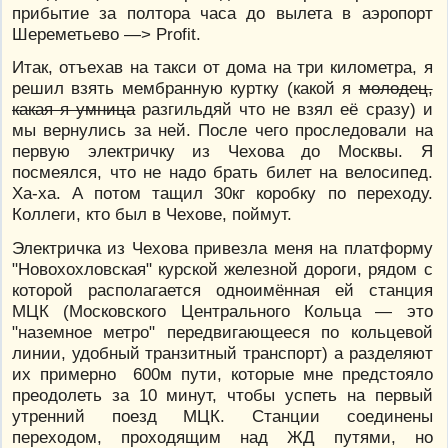
прибытие за полтора часа до вылета в аэропорт
Шереметьево —> Profit.
Итак, отъехав на такси от дома на три километра, я
решил взять мембранную куртку (какой я
молодец,
какая я умница
разгильдяй что не взял её сразу) и
мы вернулись за ней. После чего проследовали на
первую электричку из Чехова до Москвы. Я
посмеялся, что не надо брать билет на велосипед.
Ха-ха. А потом тащил 30кг коробку по переходу.
Коллеги, кто был в Чехове, поймут.
Электричка из Чехова привезла меня на платформу
"Новохохловская" курской железной дороги, рядом с
которой располагается одноимённая ей станция
МЦК (Московского Центрального Кольца — это
"наземное метро" передвигающееся по кольцевой
линии, удобный транзитный транспорт) а разделяют
их примерно 600м пути, которые мне предстояло
преодолеть за 10 минут, чтобы успеть на первый
утренний поезд МЦК. Станции соединены
переходом, проходящим над ЖД путями, но