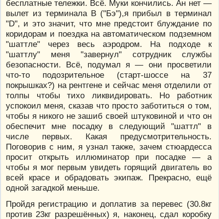
бесплатные тележки. Всё. Муки кончились. Ан нет —
вылет из терминала B ("Бэ"),я прибыл в терминал
"D", и это значит, что мне предстоит блуждание по
коридорам и поездка на автоматическом подземном
"шаттле" через весь аэродром. На подходе к
"шаттлу" меня "завернул" сотрудник службы
безопасности. Всё, подумал я — они просветили
что-то подозрительное (старт-шоссе на 37
покрышках?) на рентгене и сейчас меня отделили от
толпы чтобы тихо ликвидировать. Но работник
успокоил меня, сказав что просто заботиться о том,
чтобы я никого не зашиб своей штуковиной и что он
обеспечит мне посадку в следующий "шаттл" в
числе первых. Какая предусмотрительность.
Поговорив с ним, я узнал также, зачем стюардесса
просит открыть иллюминатор при посадке — а
чтобы я мог первым увидеть горящий двигатель во
всей красе и обрадовать экипаж. Прекрасно, ещё
одной загадкой меньше.
Пройдя регистрацию и доплатив за перевес (30.8кг
против 23кг разрешённых) я, наконец, сдал коробку