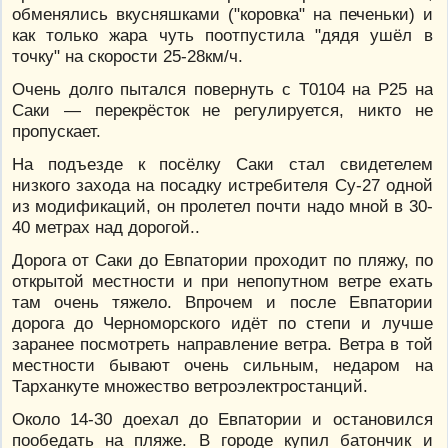
обменялись вкусняшками ("коровка" на печеньки) и
как только жара чуть поотпустила "дядя ушёл в
точку" на скорости 25-28км/ч.
Очень долго пытался повернуть c Т0104 на Р25 на
Саки — перекрёсток не регулируется, никто не
пропускает.
На подъезде к посёлку Саки стал свидетелем
низкого захода на посадку истребителя Су-27 одной
из модификаций, он пролетел почти надо мной в 30-
40 метрах над дорогой..
Дорога от Саки до Евпатории проходит по пляжу, по
открытой местности и при непопутном ветре ехать
там очень тяжело. Впрочем и после Евпатории
дорога до Черноморского идёт по степи и лучше
заранее посмотреть направление ветра. Ветра в той
местности бывают очень сильным, недаром на
Тарханкуте множество ветроэлектростанций.
Около 14-30 доехал до Евпатории и остановился
пообедать на пляже. В городе купил батончик и