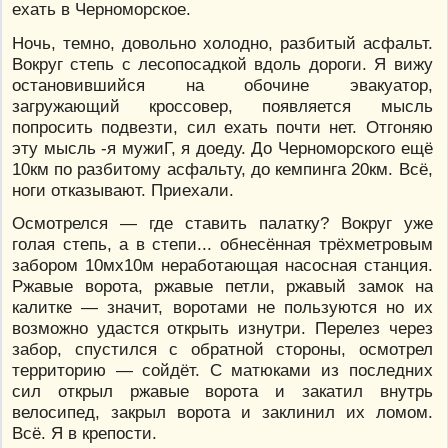
ехать в Черноморское.
Ночь, темно, довольно холодно, разбитый асфальт.
Вокруг степь с лесопосадкой вдоль дороги. Я вижу
остановившийся на обочине эвакуатор,
загружающий кроссовер, появляется мысль
попросить подвезти, сил ехать почти нет. Отгоняю
эту мысль -я мужиГ, я доеду. До Черноморского ещё
10км по разбитому асфальту, до кемпинга 20км. Всё,
ноги отказывают. Приехали.
Осмотрелся — где ставить палатку? Вокруг уже
голая степь, а в степи... обнесённая трёхметровым
забором 10мх10м неработающая насосная станция.
Ржавые ворота, ржавые петли, ржавый замок на
калитке — значит, воротами не пользуются но их
возможно удастся открыть изнутри. Перелез через
забор, спустился с обратной стороны, осмотрел
территорию — сойдёт. С матюками из последних
сил открыл ржавые ворота и закатил внутрь
велосипед, закрыл ворота и заклинил их ломом.
Всё. Я в крепости.