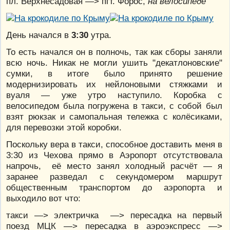
пл. Верхнесадовая —> пгт. Форос,
на велосипеде
День начался в
3:30
утра.
То есть начался он в полночь, так как сборы заняли
всю ночь. Никак не могли ушить "декатлоновские"
сумки, в итоге было принято решение
модернизировать их нейлоновыми стяжками и
вуаля — уже утро наступило. Коробка с
велосипедом была погружена в такси, с собой был
взят рюкзак и самопальная тележка с колёсиками,
для перевозки этой коробки.
Поскольку вера в такси, способное доставить меня в
3:30 из Чехова прямо в Аэропорт отсутствовала
напрочь, её место занял холодный расчёт — я
заранее разведал с секундомером маршрут
общественным транспортом до аэропорта и
выходило вот что:
такси —> электричка —> пересадка на первый
поезд МЦК —> пересадка в аэроэкспресс —>