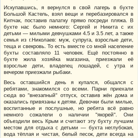
Искупавшись, я вернулся в свой лагерь в бухте
Большой Кастель, взял вещи и перебазировался в
Кипчак, поставив палатку прямо посреди пляжа. В
бухте нас было немного: Сергей и Никита с их
детьми — милыми девчушками 4.5 и 3.5 лет, а также
семья из г.Николаев: муж, супруга, взрослые дети,
теща и свекровь. То есть вместе со мной население
бухты составляло 11 человек. Ещё постоянно в
бухте жила хозяйка магазина, приезжали её
взрослые дети, владелец лошадей, с утра и
вечером приезжали рыбаки.
Весь оставшийся день я купался, общался с
ребятами, знакомился со всеми. Парни приехали
сюда во "внезапный" отпуск, оставив жён дома и
оказались привязаны к детям. Девочки были милые,
воспитанные и послушные, но ребята всё равно
немного сожалели о наличии "якорей". Они
объездили весь Крым и считают эту бухту лучшим
местом для отдыха с детьми — бухта неглубокая,
вода тёплая и чистая, белый песок, дети всегда на