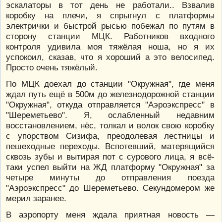
эскалаторы в тот день не работали.. Взвалив
коробку на плечи, я спрыгнул с платформы
электрички и быстрой рысью побежал по путям в
сторону станции МЦК. Работников входного
контроля удивила моя тяжёлая ноша, но я их
успокоил, сказав, что я хороший а это велосипед.
Просто очень тяжёлый.
По МЦК доехал до станции "Окружная", где меня
ждал путь ещё в 500м до железнодорожной станции
"Окружная", откуда отправляется "Аэроэкспресс" в
"Шереметьево". Я, ослабленный недавним
восстановлением, нёс, толкал и волок свою коробку
с упорством Сизифа, преодолевая лестницы и
пешеходные переходы. Вспотевший, матерящийся
сквозь зубы и вытирая пот с сурового лица, я всё-
таки успел выйти на ЖД платформу "Окружная" за
четыре минуты до отправления поезда
"Аэроэкспресс" до Шереметьево. Секундомером же
мерил заранее.
В аэропорту меня ждала приятная новость —