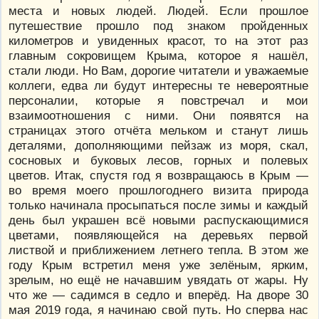
места и новых людей. Людей. Если прошлое
путешествие прошло под знаком пройденных
километров и увиденных красот, то на этот раз
главным сокровищем Крыма, которое я нашёл,
стали люди. Но Вам, дорогие читатели и уважаемые
коллеги, едва ли будут интересны те невероятные
персоналии, которые я повстречал и мои
взаимоотношения с ними. Они появятся на
страницах этого отчёта мельком и станут лишь
деталями, дополняющими пейзаж из моря, скал,
сосновых и буковых лесов, горных и полевых
цветов. Итак, спустя год я возвращаюсь в Крым —
во время моего прошлогоднего визита природа
только начинала просыпаться после зимы и каждый
день был украшен всё новыми распускающимися
цветами, появляющейся на деревьях первой
листвой и приближением летнего тепла. В этом же
году Крым встретил меня уже зелёным, ярким,
зрелым, но ещё не начавшим увядать от жары. Ну
что же — садимся в седло и вперёд. На дворе 30
мая 2019 года, я начинаю свой путь. Но сперва нас