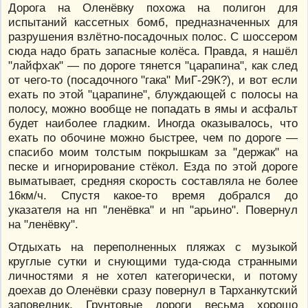
Дорога на Оленёвку похожа на полигон для
испытаний кассетных бомб, предназначенных для
разрушения взлётно-посадочных полос. С шоссером
сюда надо брать запасные колёса. Правда, я нашёл
"лайфхак" — по дороге тянется "царапина", как след
от чего-то (посадочного "гака" МиГ-29К?), и вот если
ехать по этой "царапине", блуждающей с полосы на
полосу, можно вообще не попадать в ямы и асфальт
будет наиболее гладким. Иногда оказывалось, что
ехать по обочине можно быстрее, чем по дороге —
спасибо моим толстым покрышкам за "держак" на
песке и игнорирование стёкол. Езда по этой дороге
выматывает, средняя скорость составляла не более
16км/ч. Спустя какое-то время добрался до
указателя на нп "ленёвка" и нп "арьино". Повернул
на "ленёвку".
Отдыхать на переполненных пляжах с музыкой
круглые сутки и снующими туда-сюда странными
личностями я не хотел категорически, и потому
доехав до Оленёвки сразу повернул в Тарханкутский
заповедник. Грунтовые дороги весьма хорошо