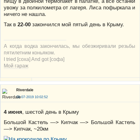
пищу в двойной термопакет в палатке, а все останки
увожу за полкилометра от лагеря. Лиса пофыркала и
ничего не нашла.
Так в
22-00
закончился мой пятый день в Крыму.
А когда водка закончилась, мы обезжиривали резьбы
пятилетним коньяком.
I tried [соха] And got [софа]
Мой гараж
Riverdale
08-07-2019 10:02:52
4 июня
, шестой день в Крыму
Большой Кастель —> Кипчак —> Большой Кастель
—> Кипчак, ~20км