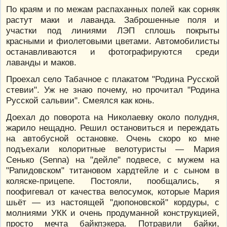
По краям и по межам распаханных полей как сорняк
растут маки и лаванда. Заброшенные поля и
участки под линиями ЛЭП сплошь покрыты
красными и фиолетовыми цветами. Автомобилисты
останавливаются и фотографируются среди
лаванды и маков.
Проехал село Табачное с плакатом "Родина Русской
стевии". Уж не знаю почему, но прочитал "Родина
Русской сальвии". Смеялся как конь.
Доехал до поворота на Николаевку около полудня,
жарило нещадно. Решил остановиться и переждать
на автобусной остановке. Очень скоро ко мне
подъехали колоритные велотуристы — Мария
Сенько (Senna) на "дейле" подвесе, с мужем на
"Рапидовском" титановом хардтейле и с сыном в
коляске-прицепе. Постояли, пообщались, я
поофигевал от качества велосумок, которые Мария
шьёт — из настоящей "дюпоновской" кордуры, с
молниями УКК и очень продуманной конструкцией,
просто мечта байкпэкера. Потравили байки,